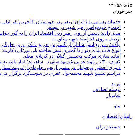
۱۴۰۵/۰۵/۱۵
خبر فوری
خدمات‌رسانی به زائران اربعین در خوزستان تا آخرین نفر ادامه 
اجتماع خونخواهی رهبر شهید در نوشهر
مدنی‌زاده: دشمن آرزوی زمین‌زدن اقتصاد ایران را به گور خواهد
اردبیل بازوی قدرتمند جبهه مقاومت
واکنش سریع آتش‌نشانان از گسترش حریق تانکر بنزین جلوگیر
انواع قاب بندی دیوار با گچبری پیش ساخته پلی یورتان دکارت
آماده سازی موکب محسنین گیلان در کربلای معلی
کشف ۳۰ تن مواد غذایی غیربهداشتی در شاهرود؛ انبار پلمب شد
داوری: حضور نوجوانان در مسیر اربعین جلوه‌ای از تربیت نس
مراسم تشییع شهید محمدجواد عفری در سوسنگرد برگزار می‌
ورود
نوشته تصادفی
سایدبار
منو
راهیان اقتصادی
جستجو برای