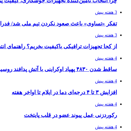
چرا انتخاب تامین‌کننده تجهیزات جوشکاری، کیفیت پرو
3 هفته پیش
تفکر «تساوی» باعث صعود نکردن تیم ملی شد/ فدر
3 هفته پیش
از کجا تجهیزات ترافیکی باکیفیت بخریم؟ راهنمای ان
4 هفته پیش
ساقط شدن ۴۸۳۰ پهپاد اوکراینی با آتش پدافند روسیه
4 هفته پیش
افزایش ۳ تا ۴ درجه‌ای دما در ایلام تا اواخر هفته
4 هفته پیش
رکوردزنی عمل پیوند عضو در قلب پایتخت
4 هفته پیش