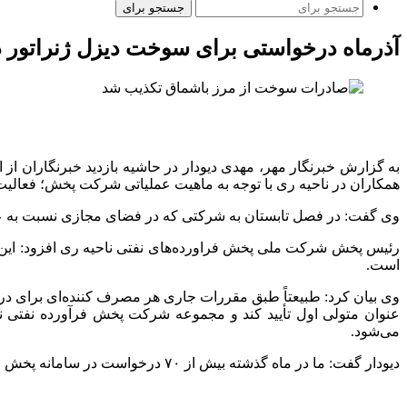
جستجو برای
آذرماه درخواستی برای سوخت دیزل ژنراتور
به گزارش خبرنگار مهر، مهدی دیودار در حاشیه بازدید خبرنگاران از
همکاران در ناحیه ری با توجه به ماهیت عملیاتی شرکت پخش؛ فعالیت
وی گفت: در فصل تابستان به شرکتی که در فضای مجازی نسبت به عدم تحویل سوخت معترض بود؛ ۷۲ ه
رئیس پخش شرکت ملی پخش فراورده‌های نفتی ناحیه ری افزود: این 
است.
وی بیان کرد: طبیعتاً طبق مقررات جاری هر مصرف کننده‌ای برای دری
عنوان متولی اول تأیید کند و مجموعه شرکت پخش فرآورده نفتی ناحیه
می‌شود.
دیودار گفت: ما در ماه گذشته بیش از ۷۰ درخواست در سامانه پخش فراورده‌های نفتی برای سوخت دیزل ژنراتور داشتیم که سوخت مجموعه صنعتی شمس آباد به موقع و در کمتر از ۴۸ ساعت تأمین شد.