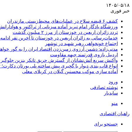
۱۴۰۵/۰۵/۱۸
خبر فوری
کشف ۶ قبضه سلاح در عملیات‌های محیط‌زیستی مازندران
ورزشگاه یادگار امام تبریز آماده میزبانی از تراکتور و هوادارانش
تردد زائران اربعین در خوزستان از مرز ۲ میلیون گذشت
خدمات‌رسانی به زائران اربعین در خوزستان تا آخرین نفر ادامه 
اجتماع خونخواهی رهبر شهید در نوشهر
مدنی‌زاده: دشمن آرزوی زمین‌زدن اقتصاد ایران را به گور خواهد
اردبیل بازوی قدرتمند جبهه مقاومت
واکنش سریع آتش‌نشانان از گسترش حریق تانکر بنزین جلوگیر
انواع قاب بندی دیوار با گچبری پیش ساخته پلی یورتان دکارت
آماده سازی موکب محسنین گیلان در کربلای معلی
ورود
نوشته تصادفی
سایدبار
منو
راهیان اقتصادی
جستجو برای