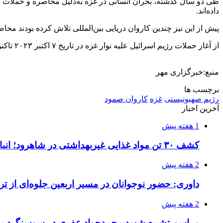
طی دو سال گذشته، بحران انسانی در غزه به‌دلیل محاصره و حملات 
داده‌اند.
پیش از این نیز چندین کاروان دریایی بین‌المللی تلاش کرده بودند محا
از آغاز حملات رژیم اسرائیل علیه نوار غزه در تاریخ ۷ اکتبر ۲۰۲۳ تاکنون، ده‌ها هزار فلسطینی شهید یا زخمی شده‌اند و بخش عمده‌ای از مناطق مسکونی غزه به‌طور کامل تخریب شده است.
منبع:خبرگزاری مهر
برچسب ها
رژیم صهیونیستی
غزه
کاروان صمود
آخرین اخبار
1 هفته پیش
کشف ۳۰ تن مواد غذایی غیربهداشتی در شاهرود؛ انبار پلمب شد
2 هفته پیش
داوری: حضور نوجوانان در مسیر اربعین جلوه‌ای از
2 هفته پیش
مراسم تشییع شهید محمدجواد عفری در سوسنگرد بر