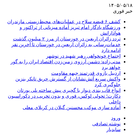
۱۴۰۵/۰۵/۱۸
خبر فوری
کشف ۶ قبضه سلاح در عملیات‌های محیط‌زیستی مازندران
ورزشگاه یادگار امام تبریز آماده میزبانی از تراکتور و
هوادارانش
تردد زائران اربعین در خوزستان از مرز ۲ میلیون گذشت
خدمات‌رسانی به زائران اربعین در خوزستان تا آخرین نفر
ادامه دارد
اجتماع خونخواهی رهبر شهید در نوشهر
مدنی‌زاده: دشمن آرزوی زمین‌زدن اقتصاد ایران را به گور
خواهد برد
اردبیل بازوی قدرتمند جبهه مقاومت
واکنش سریع آتش‌نشانان از گسترش حریق تانکر بنزین
جلوگیری کرد
انواع قاب بندی دیوار با گچبری پیش ساخته پلی یورتان
دکارت؛ تحولی لوکس، فوری و بدون تخریب در دکوراسیون
داخلی
آماده سازی موکب محسنین گیلان در کربلای معلی
ورود
نوشته تصادفی
سایدبار