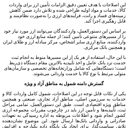
این اصلاحات با هدف تعیین دقیق الزامات تأمین ارز برای واردات
کالا، خدمات و مواد اولیه طراحی شده و تلاش دارد ضمن کاهش
زمینه‌های فساد و رانت، فرآیندهای ارزی را به‌صورت نظام‌مند و
قابل رهگیری اجرا کند.
بر اساس این دستورالعمل، واردکنندگان می‌توانند ارز مورد نیاز خود
را از مسیرهای متنوعی تأمین کنند؛ از جمله منابع ارزی خود
واردکننده، منابع ارزی سایر اشخاص، مرکز مبادله ارز و طلای ایران
و همچنین بانک مرکزی.
با این حال، استفاده از هر یک از این مسیرها منوط به انجام ثبت
خدمت نزد بانک عامل و اخذ تأییدیه بالاترین مقام دستگاه ذی‌ربط
است؛ دستگاه‌هایی که شامل وزارتخانه‌های تخصصی و سازمان‌های
متولی مرتبط با نوع کالا یا خدمت وارداتی می‌شوند.
گسترش دامنه شمول به مناطق آزاد و ویژه
یکی از نکات قابل توجه در این اصلاحات، شمول کامل واردات کالا و
خدمات به سرزمین اصلی، مناطق آزاد تجاری، صنعتی و همچنین
مناطق ویژه اقتصادی است. طبق این دستورالعمل، تمامی مراحل
ثبت، تأییدیه‌ها و تأمین ارز باید در چارچوب مقررات مجموعه ارزی
کشور انجام شود و اطلاعات مربوطه به اداره رسیدگی به تعهدات
صادراتی و وارداتی بانک‌ها ارسال شود. این موضوع نشان‌دهنده
تلاش سیاست‌گذار برای ایجاد یک پایگاه داده یکپارچه و افزایش