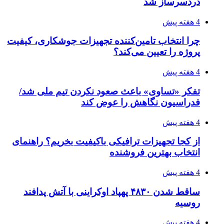
دردسرساز شد
4 هفته پیش
چرا انتخاب تامین‌کننده تجهیزات جوشکاری، کیفیت
پروژه را تعیین می‌کند؟
4 هفته پیش
تفکر «تساوی» باعث صعود نکردن تیم ملی شد/
فدراسیون نگاهش را عوض کند
4 هفته پیش
از کجا تجهیزات ترافیکی باکیفیت بخریم؟ راهنمای
انتخاب بهترین فروشنده
4 هفته پیش
ساقط شدن ۴۸۳۰ پهپاد اوکراینی با آتش پدافند
روسیه
4 هفته پیش