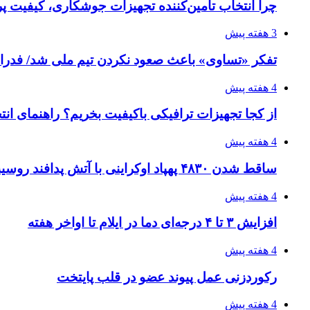
چرا انتخاب تامین‌کننده تجهیزات جوشکاری، کیفیت پرو
3 هفته پیش
تفکر «تساوی» باعث صعود نکردن تیم ملی شد/ فدر
4 هفته پیش
از کجا تجهیزات ترافیکی باکیفیت بخریم؟ راهنمای ان
4 هفته پیش
ساقط شدن ۴۸۳۰ پهپاد اوکراینی با آتش پدافند روسیه
4 هفته پیش
افزایش ۳ تا ۴ درجه‌ای دما در ایلام تا اواخر هفته
4 هفته پیش
رکوردزنی عمل پیوند عضو در قلب پایتخت
4 هفته پیش