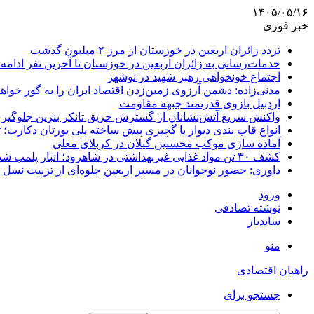
۱۴۰۵/۰۵/۱۶
خبر فوری
تردد زائران اربعین در خوزستان از مرز ۲ میلیون گذشت
خدمات‌رسانی به زائران اربعین در خوزستان تا آخرین نفر ادامه 
اجتماع خونخواهی رهبر شهید در نوشهر
مدنی‌زاده: دشمن آرزوی زمین‌زدن اقتصاد ایران را به گور خواهد
اردبیل بازوی قدرتمند جبهه مقاومت
واکنش سریع آتش‌نشانان از گسترش حریق تانکر بنزین جلوگیر
انواع قاب بندی دیوار با گچبری پیش ساخته پلی یورتان دکارت
آماده سازی موکب محسنین گیلان در کربلای معلی
کشف ۳۰ تن مواد غذایی غیربهداشتی در شاهرود؛ انبار پلمب شد
داوری: حضور نوجوانان در مسیر اربعین جلوه‌ای از تربیت نس
ورود
نوشته تصادفی
سایدبار
منو
راهیان اقتصادی
جستجو برای