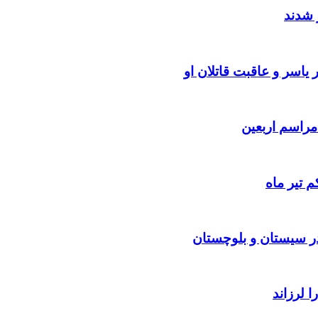
 شدند
یاسر و عاقبت قاتلان او
 تیر ماه