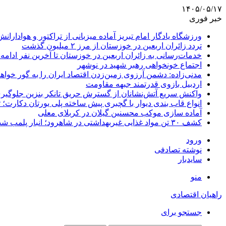
۱۴۰۵/۰۵/۱۷
خبر فوری
ورزشگاه یادگار امام تبریز آماده میزبانی از تراکتور و هوادارانش
تردد زائران اربعین در خوزستان از مرز ۲ میلیون گذشت
خدمات‌رسانی به زائران اربعین در خوزستان تا آخرین نفر ادامه 
اجتماع خونخواهی رهبر شهید در نوشهر
مدنی‌زاده: دشمن آرزوی زمین‌زدن اقتصاد ایران را به گور خواهد
اردبیل بازوی قدرتمند جبهه مقاومت
واکنش سریع آتش‌نشانان از گسترش حریق تانکر بنزین جلوگیر
انواع قاب بندی دیوار با گچبری پیش ساخته پلی یورتان دکارت
آماده سازی موکب محسنین گیلان در کربلای معلی
کشف ۳۰ تن مواد غذایی غیربهداشتی در شاهرود؛ انبار پلمب شد
ورود
نوشته تصادفی
سایدبار
منو
راهیان اقتصادی
جستجو برای