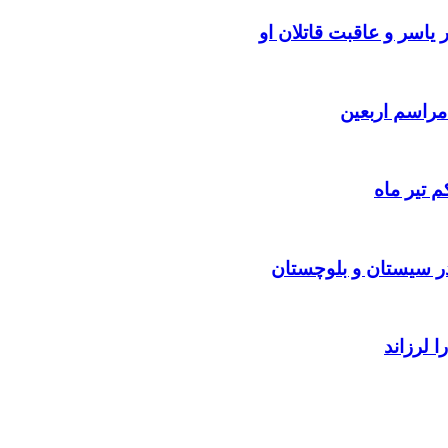
یاسر و عاقبت قاتلان او
 تیر ماه