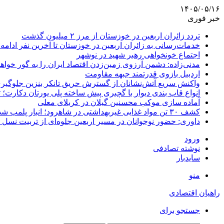
۱۴۰۵/۰۵/۱۶
خبر فوری
تردد زائران اربعین در خوزستان از مرز ۲ میلیون گذشت
خدمات‌رسانی به زائران اربعین در خوزستان تا آخرین نفر ادامه 
اجتماع خونخواهی رهبر شهید در نوشهر
مدنی‌زاده: دشمن آرزوی زمین‌زدن اقتصاد ایران را به گور خواهد
اردبیل بازوی قدرتمند جبهه مقاومت
واکنش سریع آتش‌نشانان از گسترش حریق تانکر بنزین جلوگیر
انواع قاب بندی دیوار با گچبری پیش ساخته پلی یورتان دکارت
آماده سازی موکب محسنین گیلان در کربلای معلی
کشف ۳۰ تن مواد غذایی غیربهداشتی در شاهرود؛ انبار پلمب شد
داوری: حضور نوجوانان در مسیر اربعین جلوه‌ای از تربیت نس
ورود
نوشته تصادفی
سایدبار
منو
راهیان اقتصادی
جستجو برای