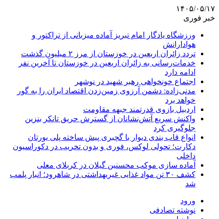
۱۴۰۵/۰۵/۱۷
خبر فوری
ورزشگاه یادگار امام تبریز آماده میزبانی از تراکتور و
هوادارانش
تردد زائران اربعین در خوزستان از مرز ۲ میلیون گذشت
خدمات‌رسانی به زائران اربعین در خوزستان تا آخرین نفر
ادامه دارد
اجتماع خونخواهی رهبر شهید در نوشهر
مدنی‌زاده: دشمن آرزوی زمین‌زدن اقتصاد ایران را به گور
خواهد برد
اردبیل بازوی قدرتمند جبهه مقاومت
واکنش سریع آتش‌نشانان از گسترش حریق تانکر بنزین
جلوگیری کرد
انواع قاب بندی دیوار با گچبری پیش ساخته پلی یورتان
دکارت؛ تحولی لوکس، فوری و بدون تخریب در دکوراسیون
داخلی
آماده سازی موکب محسنین گیلان در کربلای معلی
کشف ۳۰ تن مواد غذایی غیربهداشتی در شاهرود؛ انبار پلمب
شد
ورود
نوشته تصادفی