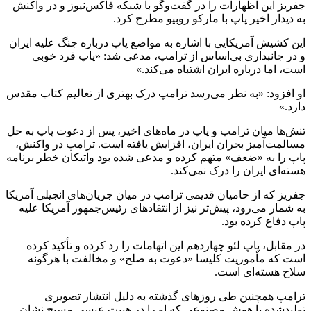
جفریز این اظهارات را در گفت‌وگو با شبکه فاکس‌نیوز و در واکنش
به دیدار اخیر پاپ با مارکو روبیو مطرح کرد.
این کشیش آمریکایی با اشاره به مواضع پاپ درباره جنگ علیه ایران
و در جانبداری بی‌اساس از ترامپ، مدعی شد: «پاپ فرد خوبی
است، اما درباره ایران اشتباه می‌کند.»
او افزود: «به نظر می‌رسد ترامپ درک بهتری از تعالیم کتاب مقدس
دارد.»
تنش‌ها میان ترامپ و پاپ در ماه‌های اخیر، پس از دعوت پاپ به حل
مسالمت‌آمیز بحران ایران، افزایش یافته است. ترامپ در واکنش،
پاپ را به «ضعف» متهم کرده و مدعی شده بود واتیکان خطر برنامه
هسته‌ای ایران را درک نمی‌کند.
جفریز که از حامیان قدیمی ترامپ در میان جریان‌های انجیلی آمریکا
به شمار می‌رود، پیش‌تر نیز از انتقادهای رئیس‌جمهور آمریکا علیه
پاپ دفاع کرده بود.
در مقابل، پاپ لئو چهاردهم این اتهامات را رد کرده و تأکید کرده
است که مأموریت کلیسا «دعوت به صلح» و مخالفت با هرگونه
سلاح هسته‌ای است.
ترامپ همچنین طی روزهای گذشته به دلیل انتشار تصویری
تولیدشده با هوش مصنوعی که او را در هیبت عیسی مسیح نشان