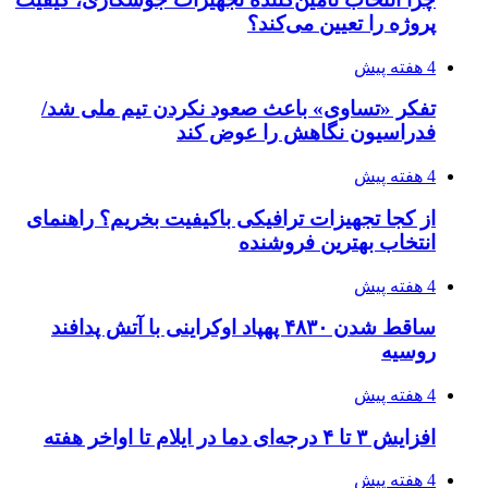
پروژه را تعیین می‌کند؟
4 هفته پیش
تفکر «تساوی» باعث صعود نکردن تیم ملی شد/
فدراسیون نگاهش را عوض کند
4 هفته پیش
از کجا تجهیزات ترافیکی باکیفیت بخریم؟ راهنمای
انتخاب بهترین فروشنده
4 هفته پیش
ساقط شدن ۴۸۳۰ پهپاد اوکراینی با آتش پدافند
روسیه
4 هفته پیش
افزایش ۳ تا ۴ درجه‌ای دما در ایلام تا اواخر هفته
4 هفته پیش