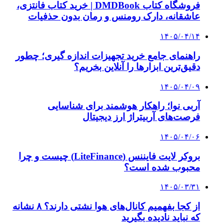
فروشگاه کتاب DMDBook | خرید کتاب فانتزی،
عاشقانه، دارک رومنس و رمان بدون حذفیات
۱۴۰۵/۰۴/۱۴
راهنمای جامع خرید تجهیزات اندازه گیری؛ چطور
دقیق‌ترین ابزارها را آنلاین بخریم؟
۱۴۰۵/۰۴/۰۹
آربی نوا؛ راهکار هوشمند برای شناسایی
فرصت‌های آربیتراژ ارز دیجیتال
۱۴۰۵/۰۴/۰۶
بروکر لایت فایننس (LiteFinance) چیست و چرا
محبوب شده است؟
۱۴۰۵/۰۳/۳۱
از کجا بفهمیم کانال‌های هوا نشتی دارند؟ ۸ نشانه
که نباید نادیده بگیرید