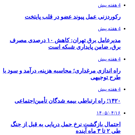
فروشگاه کتاب DMDBook | خرید کتاب فانتزی،
عاشقانه، دارک رومنس و رمان بدون حذفیات
۱۴۰۵/۰۴/۱۴
راهنمای جامع خرید تجهیزات اندازه گیری؛ چطور
دقیق‌ترین ابزارها را آنلاین بخریم؟
۱۴۰۵/۰۴/۱۴
مراسم سوگواری امام شهید در کوهرنگ
پیوندها
خرید بهترین قهوه | خرید قهوه | قهوه گرنیکا کافی
صندوق طلا
صندوق طلا
وام فوری
بازار و کسب و کار
3 هفته پیش