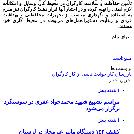
اکیپ صیادان غیرمجاز ماهی در سنقروکلیایی
دستگیر شدند
2 هفته پیش
ماجرای پیشگویی صریح پیامبر(ع) درباره شهادت
عمار یاسر و عاقبت قاتلان او
2 هفته پیش
اعزام ۱۷۰ دستگاه ماشین‌آلات شهرداری تهران
برای مراسم اربعین
2 هفته پیش
صفحه اول روزنامه‌های کرمانشاه چهارشنبه سی و
یکم تیر ماه
2 هفته پیش
کشف حدود ۳۰۰ کیلوگرم موادمخدر و ۶ قبضه سلاح
در سیستان و بلوچستان