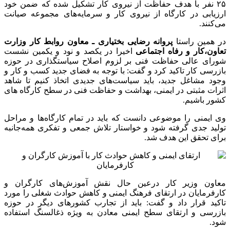
ارتقای سطح ایمنی و سلامت کارگران در محیط کار از رئوس مهم
برنامه‌های معاونت روابط کار در دور جدید است و به همین منظور
وی خواستار اعزام بازرسان کار ماهر از تهران و استان‌های دیگر به
کارگاه‌ها شده تا مسایل ایمنی را مورد بررسی قرار دهند.
طبق آخرین آمار نزدیک به ۸۵۰ بازرس کار در سطح کشور وجود
دارد که به عنوان ناظر و ضابط قضایی فعال هستند و مسایل و
موضوعات مربوط به حوزه روابط کار،رعایت ایمنی و حوادث کار را
بررسی می‌کنند.
در یکصد و نود و یکمین نشست شورای عالی
حفاظت فنی، به روزرسانی و اجرایی شدن دستورالعمل ارزیابی
ریسک در معادن مطرح شد.همچنین در خصوص اقدامات وزارت کار
برای ایمن‌سازی معادن، گزارشی از انجام مراحل نهایی ابلاغ
دستورالعمل مذکور با همکاری وزارت صمت و شرکای اجتماعی
ارائه شد.
به منظور پیشگیری از حوادث در معادن کشور نیز طرح مشترکی
مابین وزارت صمت، وزارت کار و سازمان نظام مهندسی در کشور
انجام و مقرر شد از کل معادن ذغالی به صورت دوره ای از طریق
تشکیل گروهای چندجانبه بازدیدهای تخصصی به عمل آید.
در بازدیدهای مشترک انجام شده از معادن ذغالسنگ در پنج استان
گلستان، کرمان، خراسان جنوبی، مازندران و سمنان، ضمن ابلاغ
موارد نقص ایمنی به کافرمایان، ۷ معدن به دلیل شرایط بسیار
ناایمن محیط کار به مراجع قضایی معرفی شدند.