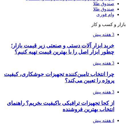
عاشقانه، دارک رومنس و رمان بدون حذفیات
۱۴۰۵/۰۴/۱۴
راهنمای جامع خرید تجهیزات اندازه گیری؛ چطور
دقیق‌ترین ابزارها را آنلاین بخریم؟
۱۴۰۵/۰۴/۰۹
آربی نوا؛ راهکار هوشمند برای شناسایی
فرصت‌های آربیتراژ ارز دیجیتال
۱۴۰۵/۰۴/۰۶
بروکر لایت فایننس (LiteFinance) چیست و چرا
محبوب شده است؟
۱۴۰۵/۰۳/۳۱
از کجا بفهمیم کانال‌های هوا نشتی دارند؟ ۸ نشانه
که نباید نادیده بگیرید
۱۴۰۵/۰۳/۲۸