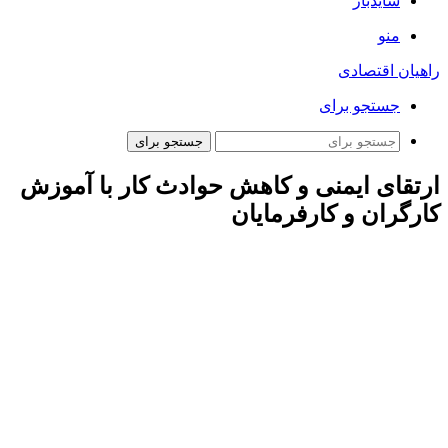
سایدبار
منو
راهیان اقتصادی
جستجو برای
جستجو برای
ارتقای ایمنی و کاهش حوادث کار با آموزش
کارگران و کارفرمایان
ارتباط فردا: آموزش ایمنی کار به منظور ارتقاء فرهنگ ایمنی به
عنوان یکی از مهم‌ترین راهکارهای ایمن‌سازی محیط کار، ارتقای
بهره‌وری و صیانت از منابع انسانی و مادی کشور همواره سرلوحه
ماموریت‌های اصلی معاونت روابط کار وزارت تعاون، کار و رفاه
اجتماعی قرار داشته است.