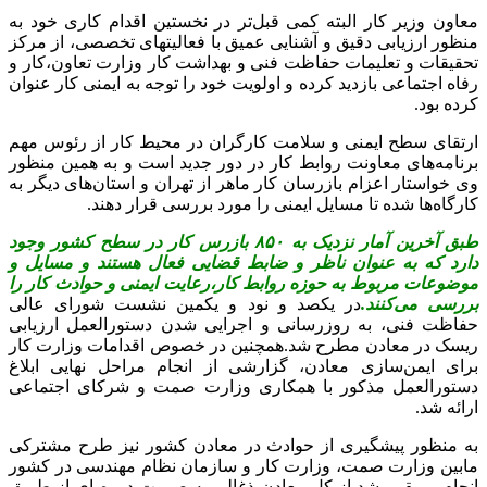
پیشتر در یکصد و نودمین نشست شورای عالی حفاظت فنی مقرر
شده بود که بر اساس تبصره ماده ۵ آیین نامه ایمنی معادن، به روز
رسانی دستورالعمل ارزیابی ریسک با مشارکت وزارت صمت و
وزارت تعاون، کار و رفاه اجتماعی صورت پذیرد که این موضوع با
برگزاری چندین جلسه مشترک چندجانبه به سرانجام رسید.
طبق آخرین آمار نزدیک به ۸۵۰ بازرس کار در سطح کشور وجود
دارد که مسایل و موضوعات مربوط به حوزه روابط کار، شرایط
کارگران،‌ نمونه قراردادهای ثبت شده،‌ رعایت ایمنی و حوادث کار را
بررسی می‌کنند و به عنوان ناظر و ضابط قضایی فعال هستند.
بازرسان کار با حضور در واحدهای اقتصادی و تذکرات به موقع
درخصوص مکان‌های ناایمن از وقوع حوادث ناشی از کار که می‌تواند
تبعات بسیاری برای افراد، خانواده‌ها و جامعه داشته باشد، پیشگیری
می‌کنند.
ارتباط فردا: برابر ماده ۹۱ قانون کار، کارفرمایان مکلفند برای
تامین حفاظت و سلامت کارگران در محیط کار، وسایل و امکانات
لازم ایمنی را تهیه کرده و در اختیار آنها قرار دهند؛ کارگران نیز ملزم
به استفاده و نگهداری مناسب از تجهیزات محافظتی و بهداشت
فردی و رعایت دستورالعمل‌های مربوطه در محیط کاری خود
هستند.
انتهای پیام