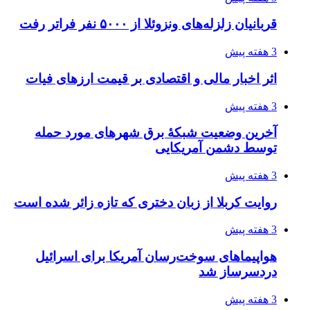
فدراسیون نگاهش را عوض کند
3 هفته پیش
از کجا تجهیزات ترافیکی باکیفیت بخریم؟ راهنمای
انتخاب بهترین فروشنده
4 هفته پیش
ساقط شدن ۴۸۳۰ پهپاد اوکراینی با آتش پدافند
روسیه
4 هفته پیش
افزایش ۳ تا ۴ درجه‌ای دما در ایلام تا اواخر هفته
4 هفته پیش
رکوردزنی عمل پیوند عضو در قلب پایتخت
4 هفته پیش