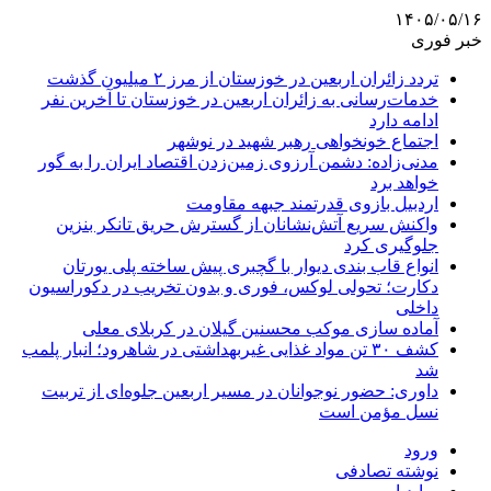
۱۴۰۵/۰۵/۱۶
خبر فوری
تردد زائران اربعین در خوزستان از مرز ۲ میلیون گذشت
خدمات‌رسانی به زائران اربعین در خوزستان تا آخرین نفر
ادامه دارد
اجتماع خونخواهی رهبر شهید در نوشهر
مدنی‌زاده: دشمن آرزوی زمین‌زدن اقتصاد ایران را به گور
خواهد برد
اردبیل بازوی قدرتمند جبهه مقاومت
واکنش سریع آتش‌نشانان از گسترش حریق تانکر بنزین
جلوگیری کرد
انواع قاب بندی دیوار با گچبری پیش ساخته پلی یورتان
دکارت؛ تحولی لوکس، فوری و بدون تخریب در دکوراسیون
داخلی
آماده سازی موکب محسنین گیلان در کربلای معلی
کشف ۳۰ تن مواد غذایی غیربهداشتی در شاهرود؛ انبار پلمب
شد
داوری: حضور نوجوانان در مسیر اربعین جلوه‌ای از تربیت
نسل مؤمن است
ورود
نوشته تصادفی