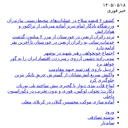
۱۴۰۵/۰۵/۱۸
خبر فوری
کشف ۶ قبضه سلاح در عملیات‌های محیط‌زیستی مازندران
ورزشگاه یادگار امام تبریز آماده میزبانی از تراکتور و
هوادارانش
تردد زائران اربعین در خوزستان از مرز ۲ میلیون گذشت
خدمات‌رسانی به زائران اربعین در خوزستان تا آخرین نفر
ادامه دارد
اجتماع خونخواهی رهبر شهید در نوشهر
مدنی‌زاده: دشمن آرزوی زمین‌زدن اقتصاد ایران را به گور
خواهد برد
اردبیل بازوی قدرتمند جبهه مقاومت
واکنش سریع آتش‌نشانان از گسترش حریق تانکر بنزین
جلوگیری کرد
انواع قاب بندی دیوار با گچبری پیش ساخته پلی یورتان
دکارت؛ تحولی لوکس، فوری و بدون تخریب در دکوراسیون
داخلی
آماده سازی موکب محسنین گیلان در کربلای معلی
ورود
نوشته تصادفی
سایدبار