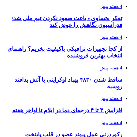
4 هفته پیش
تفکر «تساوی» باعث صعود نکردن تیم ملی شد/
فدراسیون نگاهش را عوض کند
4 هفته پیش
از کجا تجهیزات ترافیکی باکیفیت بخریم؟ راهنمای
انتخاب بهترین فروشنده
4 هفته پیش
ساقط شدن ۴۸۳۰ پهپاد اوکراینی با آتش پدافند
روسیه
4 هفته پیش
افزایش ۳ تا ۴ درجه‌ای دما در ایلام تا اواخر هفته
4 هفته پیش
رکوردزنی عمل پیوند عضو در قلب پایتخت