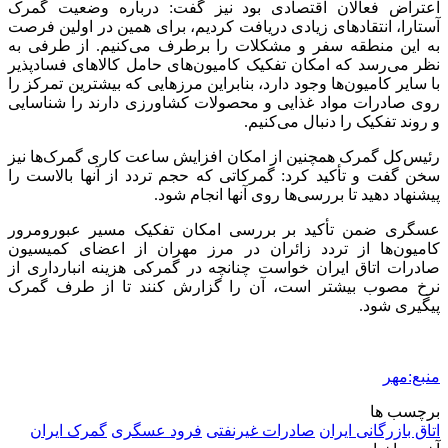
اعتراض فعالان اقتصادی بود نیز گفت: درباره وضعیت گمرک
آستارا، انتقادهای زیادی دریافت کردیم، برای همین در اولین فرصت
به این منطقه سفر و مشکلات را برطرف می‌کنیم. از طرفی به
نظر می‌رسد که امکان تفکیک کامیون‌های حامل کالاهای فسادپذیر
با سایر کامیون‌ها وجود دارد، بنابراین مرزهایی که بیشترین تمرکز را
روی صادرات مواد غذایی و محصولات کشاورزی دارند را شناسایی
و روند تفکیک را دنبال می‌کنیم.
رئیس‌کل گمرک همچنین از امکان افزایش ساعت کاری گمرک‌ها نیز
سخن گفت و تأکید کرد: گمرکاتی که حجم تردد از آنها بالاست را
پیشنهاد دهید تا بررسی‌ها روی آنها انجام شود.
عسگری ضمن تأکید بر بررسی امکان تفکیک مسیر
عبورومرور
کامیون‌ها از تردد زائران در مرز مهران از اعضای کمیسیون
صادرات اتاق ایران خواست چنانچه در گمرکی هزینه انبارداری از
نرخ مصوب بیشتر است، آن را گزارش کنند تا از طرف گمرک
پیگیری شود.
منبع:مهر
برچسب ها
اتاق بازرگانی ایران
صادرات غیرنفتی
فرود عسگری
گمرک ایران