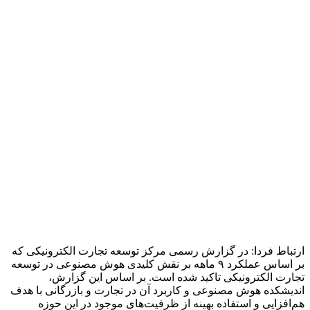
در این گزارش به نقل از امین کلاهدوزان – رئیس مرکز توسعه
تجارت الکترونیکی – آمده است: مرکز با پرهیز از موازی‌کاری و با
تمرکز بر ماموریت سیاست‌گذاری و توسعه‌ای خود، به دنبال ایجاد
تحولی شگرف در این حوزه با استفاده از فناوری‌های نوین است.
در ادامه این گزارش، آمار ۹ ماهه تجارت الکترونیکی کشور نیز ارائه
شده که بر اساس آن، ارزش معاملات به ۳.۴۶۷ هزار میلیارد تومان،
تعداد کل معاملات به ۳.۳۹۵ میلیارد فقره، تعداد اینمادهای صادر
شده به بیش از ۷۶ هزار عدد و تعداد گواهی‌های امضای الکترونیکی
به بیش از ۴ میلیون و ۶۰۴ هزار عدد رسیده که به ترتیب رشد ۶۳،
۱۹.۸، ۳.۷ و ۷۱.۳ درصدی را نشان می‌دهد.
انتهای پیام‌
منبع:ایسنا
برچسب ها
هوش مصنوعی
آخرین اخبار
1 هفته پیش
انواع قاب بندی دیوار با گچبری پیش ساخته پلی