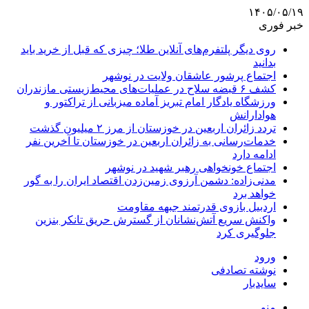
۱۴۰۵/۰۵/۱۹
خبر فوری
روی دیگر پلتفرم‌های آنلاین طلا؛ چیزی که قبل از خرید باید
بدانید
اجتماع پرشور عاشقان ولایت در نوشهر
کشف ۶ قبضه سلاح در عملیات‌های محیط‌زیستی مازندران
ورزشگاه یادگار امام تبریز آماده میزبانی از تراکتور و
هوادارانش
تردد زائران اربعین در خوزستان از مرز ۲ میلیون گذشت
خدمات‌رسانی به زائران اربعین در خوزستان تا آخرین نفر
ادامه دارد
اجتماع خونخواهی رهبر شهید در نوشهر
مدنی‌زاده: دشمن آرزوی زمین‌زدن اقتصاد ایران را به گور
خواهد برد
اردبیل بازوی قدرتمند جبهه مقاومت
واکنش سریع آتش‌نشانان از گسترش حریق تانکر بنزین
جلوگیری کرد
ورود
نوشته تصادفی
سایدبار
منو