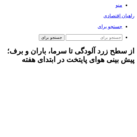
منو
راهیان اقتصادی
جستجو برای
جستجو برای
از سطح زرد آلودگی تا سرما، باران و برف؛
پیش بینی هوای پایتخت در ابتدای هفته
به گزارش همشهری‌آنلاین، بر پایه واکاوی الگوهای همدیدی و
بررسی نقشه‌های پیش‌یابی، از امروز تا یکشنبه (۱۵ تا ۱۸ آذرماه)
آسمان استان تهران صاف، در بعضی ساعت‌ها با افزایش موقتی ابر
و وزش باد ملایم تا متوسط پیش‌بینی می‌شود.
همچنین در این بازه زمانی به دلیل پایداری نسبی جو و نبودن وزش