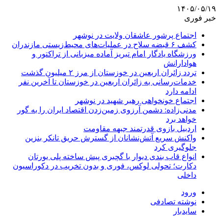
۱۴۰۵/۰۵/۱۹
خبر فوری
اجتماع پرشور عاشقان ولایت در نوشهر
کشف ۶ قبضه سلاح در عملیات‌های محیط‌زیستی مازندران
ورزشگاه یادگار امام تبریز آماده میزبانی از تراکتور و
هوادارانش
تردد زائران اربعین در خوزستان از مرز ۲ میلیون گذشت
خدمات‌رسانی به زائران اربعین در خوزستان تا آخرین نفر
ادامه دارد
اجتماع خونخواهی رهبر شهید در نوشهر
مدنی‌زاده: دشمن آرزوی زمین‌زدن اقتصاد ایران را به گور
خواهد برد
اردبیل بازوی قدرتمند جبهه مقاومت
واکنش سریع آتش‌نشانان از گسترش حریق تانکر بنزین
جلوگیری کرد
انواع قاب بندی دیوار با گچبری پیش ساخته پلی یورتان
دکارت؛ تحولی لوکس، فوری و بدون تخریب در دکوراسیون
داخلی
ورود
نوشته تصادفی
سایدبار