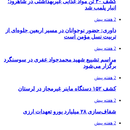
صفحه اول روزنامه‌های کرمانشاه چهارشنبه سی و
یکم تیر ماه
3 هفته پیش
کشف حدود ۳۰۰ کیلوگرم موادمخدر و ۶ قبضه سلاح
در سیستان و بلوچستان
3 هفته پیش
زلزله ۵.۷ ریشتری بار دیگر حوالی کوزران
کرمانشاه را لرزاند
3 هفته پیش
انفجارهای شدید پایتخت اوکراین را به لرزه درآورد
3 هفته پیش
خرید ابزار آلات دستی و صنعتی زیر قیمت بازار؛
چطور ابزار اصل را با بهترین قیمت تهیه کنیم؟