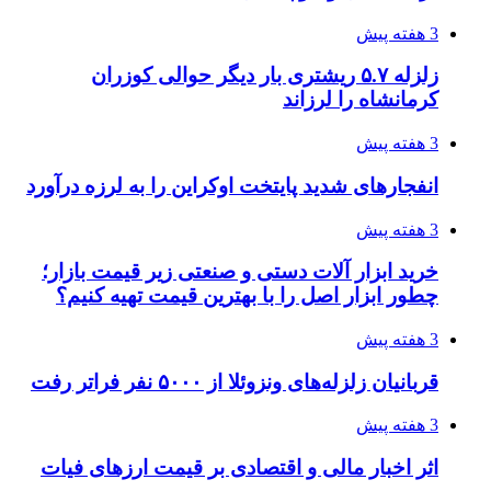
چرا انتخاب تامین‌کننده تجهیزات جوشکاری، کیفیت
پروژه را تعیین می‌کند؟
4 هفته پیش
تفکر «تساوی» باعث صعود نکردن تیم ملی شد/
فدراسیون نگاهش را عوض کند
4 هفته پیش
از کجا تجهیزات ترافیکی باکیفیت بخریم؟ راهنمای
انتخاب بهترین فروشنده
4 هفته پیش
ساقط شدن ۴۸۳۰ پهپاد اوکراینی با آتش پدافند
روسیه
4 هفته پیش
افزایش ۳ تا ۴ درجه‌ای دما در ایلام تا اواخر هفته