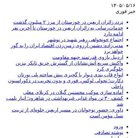
۱۴۰۵/۰۵/۱۶
خبر فوری
تردد زائران اربعین در خوزستان از مرز ۲ میلیون گذشت
خدمات‌رسانی به زائران اربعین در خوزستان تا آخرین نفر
ادامه دارد
اجتماع خونخواهی رهبر شهید در نوشهر
مدنی‌زاده: دشمن آرزوی زمین‌زدن اقتصاد ایران را به گور
خواهد برد
اردبیل بازوی قدرتمند جبهه مقاومت
واکنش سریع آتش‌نشانان از گسترش حریق تانکر بنزین
جلوگیری کرد
انواع قاب بندی دیوار با گچبری پیش ساخته پلی یورتان
دکارت؛ تحولی لوکس، فوری و بدون تخریب در دکوراسیون
داخلی
آماده سازی موکب محسنین گیلان در کربلای معلی
کشف ۳۰ تن مواد غذایی غیربهداشتی در شاهرود؛ انبار پلمب
شد
داوری: حضور نوجوانان در مسیر اربعین جلوه‌ای از تربیت
نسل مؤمن است
ورود
نوشته تصادفی