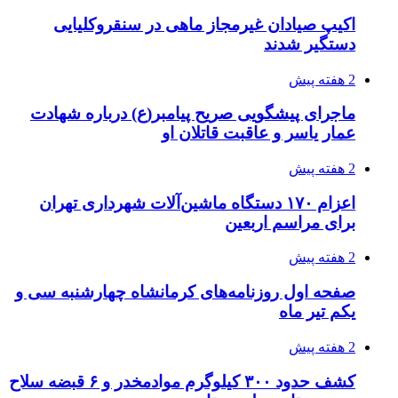
اکیپ صیادان غیرمجاز ماهی در سنقروکلیایی
دستگیر شدند
2 هفته پیش
ماجرای پیشگویی صریح پیامبر(ع) درباره شهادت
عمار یاسر و عاقبت قاتلان او
2 هفته پیش
اعزام ۱۷۰ دستگاه ماشین‌آلات شهرداری تهران
برای مراسم اربعین
2 هفته پیش
صفحه اول روزنامه‌های کرمانشاه چهارشنبه سی و
یکم تیر ماه
2 هفته پیش
کشف حدود ۳۰۰ کیلوگرم موادمخدر و ۶ قبضه سلاح