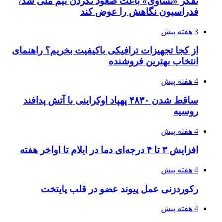
تفکر «تساوی» باعث صعود نکردن تیم ملی شد/
فدراسیون نگاهش را عوض کند
3 هفته پیش
از کجا تجهیزات ترافیکی باکیفیت بخریم؟ راهنمای
انتخاب بهترین فروشنده
4 هفته پیش
ساقط شدن ۴۸۳۰ پهپاد اوکراینی با آتش پدافند
روسیه
4 هفته پیش
افزایش ۳ تا ۴ درجه‌ای دما در ایلام تا اواخر هفته
4 هفته پیش
رکوردزنی عمل پیوند عضو در قلب پایتخت
4 هفته پیش