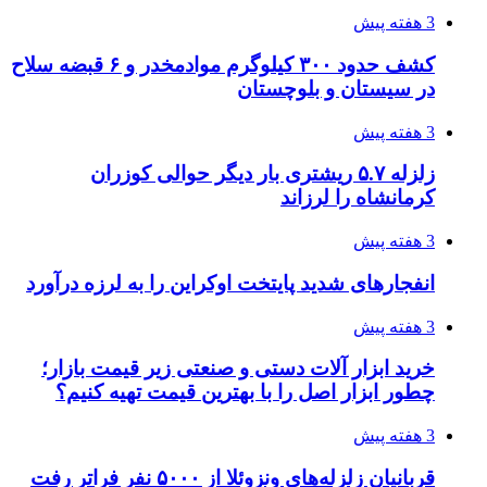
4 هفته پیش
چرا انتخاب تامین‌کننده تجهیزات جوشکاری، کیفیت
پروژه را تعیین می‌کند؟
4 هفته پیش
تفکر «تساوی» باعث صعود نکردن تیم ملی شد/
فدراسیون نگاهش را عوض کند
4 هفته پیش
از کجا تجهیزات ترافیکی باکیفیت بخریم؟ راهنمای
انتخاب بهترین فروشنده
4 هفته پیش
ساقط شدن ۴۸۳۰ پهپاد اوکراینی با آتش پدافند
روسیه
4 هفته پیش