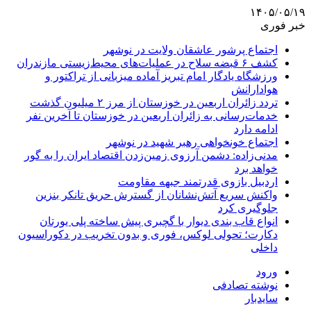
۱۴۰۵/۰۵/۱۹
خبر فوری
اجتماع پرشور عاشقان ولایت در نوشهر
کشف ۶ قبضه سلاح در عملیات‌های محیط‌زیستی مازندران
ورزشگاه یادگار امام تبریز آماده میزبانی از تراکتور و
هوادارانش
تردد زائران اربعین در خوزستان از مرز ۲ میلیون گذشت
خدمات‌رسانی به زائران اربعین در خوزستان تا آخرین نفر
ادامه دارد
اجتماع خونخواهی رهبر شهید در نوشهر
مدنی‌زاده: دشمن آرزوی زمین‌زدن اقتصاد ایران را به گور
خواهد برد
اردبیل بازوی قدرتمند جبهه مقاومت
واکنش سریع آتش‌نشانان از گسترش حریق تانکر بنزین
جلوگیری کرد
انواع قاب بندی دیوار با گچبری پیش ساخته پلی یورتان
دکارت؛ تحولی لوکس، فوری و بدون تخریب در دکوراسیون
داخلی
ورود
نوشته تصادفی
سایدبار