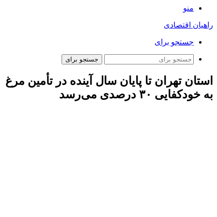
منو
راهیان اقتصادی
جستجو برای
جستجو برای
استان تهران تا پایان سال آینده در تأمین مرغ
به خودکفایی ۳۰ درصدی می‌رسد
به گزارش خبرنگار مهر، حشمت
اله
عسگری از برگزاری جلسه
توسعه بخش کشاورزی در استانداری تهران خبر داد و اظهار کرد: از
موضوعات مهم این جلسه که در مورد آن تصمیم گیری
های
لازم نیز
انجام شد، توسعه
مگافارم
ها
با هدف تولید گوشت مرغ به ظرفیت
سه میلیون قطعه بود.