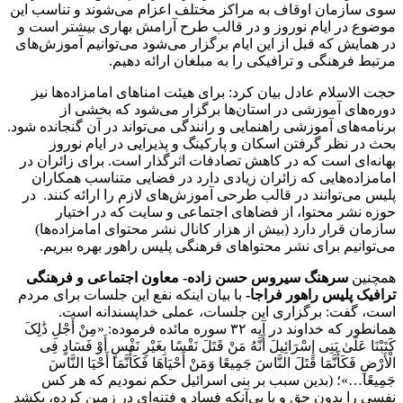
سوی سازمان اوقاف به مراکز مختلف اعزام می‌شوند و تناسب این
موضوع در ایام نوروز و در قالب طرح آرامش بهاری بیشتر است و
در همایش که قبل از این ایام برگزار می‌شود می‌توانیم آموزش‌های
مرتبط فرهنگی و ترافیکی را به مبلغان ارائه دهیم.
حجت الاسلام عادل بیان کرد: برای هیئت امناهای امامزاده‌ها نیز
دوره‌های آموزشی در استان‌ها برگزار می‌شود که بخشی از
برنامه‌های آموزشی راهنمایی و رانندگی می‌تواند در آن گنجانده شود.
بحث در نظر گرفتن اسکان و پارکینگ و پذیرایی در ایام نوروز
بهانه‌ای است که در کاهش تصادفات اثرگذار است. برای زائران در
امامزاده‌هایی که زائران زیادی دارد در فضایی متناسب همکاران
پلیس می‌توانند در قالب طرحی آموزش‌های لازم را ارائه کنند. در
حوزه نشر محتوا، از فضاهای اجتماعی و سایت که در اختیار
سازمان قرار دارد (بیش از هزار کانال نشر محتوای امامزاده‌ها)
می‌توانیم برای نشر محتواهای فرهنگی پلیس راهور بهره ببریم.
همچنین
سرهنگ سیروس حسن زاده- معاون اجتماعی و فرهنگی
ترافیک پلیس راهور فراجا-
با بیان اینکه نفع این جلسات برای مردم
است، گفت: برگزاری این جلسات، عملی خداپسندانه است.
همانطور که خداوند در آیه ۳۲ سوره مائده فرموده: «مِنْ أَجْلِ ذَٰلِکَ
کَتَبْنَا عَلَیٰ بَنِی إِسْرَائِیلَ أَنَّهُ مَنْ قَتَلَ نَفْسًا بِغَیْرِ نَفْسٍ أَوْ فَسَادٍ فِی
الْأَرْضِ فَکَأَنَّمَا قَتَلَ النَّاسَ جَمِیعًا وَمَنْ أَحْیَاهَا فَکَأَنَّمَا أَحْیَا النَّاسَ
جَمِیعًا…»؛ (بدین سبب بر بنی اسرائیل حکم نمودیم که هر کس
نفسی را بدون حق و یا بی‌آنکه فساد و فتنه‌ای در زمین کرده، بکشد