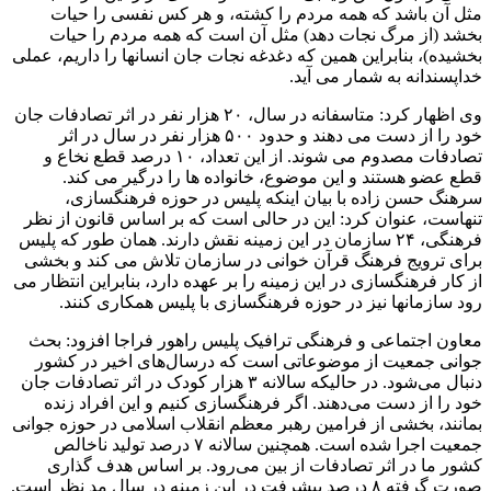
مثل آن باشد که همه مردم را کشته، و هر کس نفسی را حیات
بخشد (از مرگ نجات دهد) مثل آن است که همه مردم را حیات
بخشیده)، بنابراین همین که دغدغه نجات جان انسانها را داریم، عملی
خداپسندانه به شمار می آید.
وی اظهار کرد: متاسفانه در سال، ۲۰ هزار نفر در اثر تصادفات جان
خود را از دست می دهند و حدود ۵۰۰ هزار نفر در سال در اثر
تصادفات مصدوم می شوند. از این تعداد، ۱۰ درصد قطع نخاع و
قطع عضو هستند و این موضوع، خانواده ها را درگیر می کند.
سرهنگ حسن زاده با بیان اینکه پلیس در حوزه فرهنگسازی،
تنهاست، عنوان کرد: این در حالی است که بر اساس قانون از نظر
فرهنگی، ۲۴ سازمان در این زمینه نقش دارند. همان طور که پلیس
برای ترویج فرهنگ قرآن خوانی در سازمان تلاش می کند و بخشی
از کار فرهنگسازی در این زمینه را بر عهده دارد، بنابراین انتظار می
رود سازمانها نیز در حوزه فرهنگسازی با پلیس همکاری کنند.
معاون اجتماعی و فرهنگی ترافیک پلیس راهور فراجا افزود: بحث
جوانی جمعیت از موضوعاتی است که درسال‌های اخیر در کشور
دنبال می‌شود. در حالیکه سالانه ۳ هزار کودک در اثر تصادفات جان
خود را از دست می‌دهند. اگر فرهنگسازی کنیم و این افراد زنده
بمانند، بخشی از فرامین رهبر معظم انقلاب اسلامی در حوزه جوانی
جمعیت اجرا شده است. همچنین سالانه ۷ درصد تولید ناخالص
کشور ما در اثر تصادفات از بین می‌رود. بر اساس هدف گذاری
صورت گرفته ۸ درصد پیشرفت در این زمینه در سال مد نظر است.