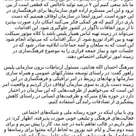
ما باید سعی کنیم این ۷ درصد تولید ناخالص که قطعی است از بین
نرود و این امر مستلزم اراده قوی سازمان‌ها برای فرهنگسازی در
این حوزه است. امروز اینجا در سازمان اوقاف هستیم که دست
یاری دراز کنیم که هر کمکی فکر می‌کنید امکان دارد صورت بپذیرد
تا از بروز اتفاقات ناگوار در کشور جلوگیری شود. این اقدامات
می‌تواند در زمینه تهیه لباس همیار پلیس باشد یا کلاه موتور سیکلت
تهیه و بین افراد توزیع شود. از دیگر اقدامات که می‌تواند انجام شود
این است که به مبلغان و ائمه جماعات ابلاغیه صادر شود که در
جلسات خود و نماز جمعه فرازی را به موضوع فرهنگ‌سازی در
زمینه امور ترافیکی اختصاص دهند.
سرهنگ احسان الله هدایتی، مسئول ارتباطات برون سازمانی پلیس
راهور گفت: در راستای توسعه مشارکتهای عمومی و همراه سازی
سازمانها و نهادهای زیربط در امر ترافیکی و فرهنگسازی در این
زمینه دست یاری به سوی سازمان اوقاف دراز کردیم و واقعیت امر
این است که می‌خواهیم از ظرفیت‌هایی که این سازمان در اختیار
دارد در حوزه بقاع متبرکه و ظرفیت‌های انسانی در راستای کاهش
پیشگیری از تصادفات رانندگی استفاده کنیم.
وی با بیان اینکه در حوزه رسانه ملی و شبکه‌های اجتماعی
فعالیت‌های فرهنگی و تبلیغی خوبی صورت پذیرفته، اظهار کرد: در
نظر داریم در قالب تفاهم نامه در چند بند، کار را پیش ببریم و برای
نیمه دوم سال و ایام عید نوروز به لحاظ ارائه محتوا برای رسانه‌ها و
استفاده از ظرفیت تبلیغی که می‌تواند عامل پیشگیرانه باشد