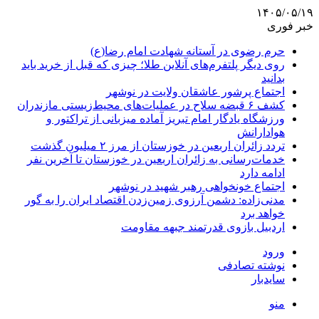
۱۴۰۵/۰۵/۱۹
خبر فوری
حرم رضوی در آستانه شهادت امام رضا(ع)
روی دیگر پلتفرم‌های آنلاین طلا؛ چیزی که قبل از خرید باید
بدانید
اجتماع پرشور عاشقان ولایت در نوشهر
کشف ۶ قبضه سلاح در عملیات‌های محیط‌زیستی مازندران
ورزشگاه یادگار امام تبریز آماده میزبانی از تراکتور و
هوادارانش
تردد زائران اربعین در خوزستان از مرز ۲ میلیون گذشت
خدمات‌رسانی به زائران اربعین در خوزستان تا آخرین نفر
ادامه دارد
اجتماع خونخواهی رهبر شهید در نوشهر
مدنی‌زاده: دشمن آرزوی زمین‌زدن اقتصاد ایران را به گور
خواهد برد
اردبیل بازوی قدرتمند جبهه مقاومت
ورود
نوشته تصادفی
سایدبار
منو