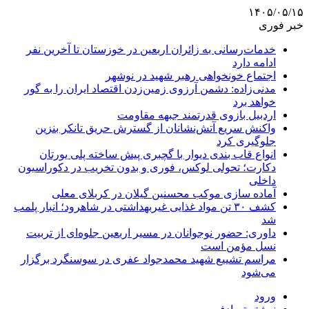
۱۴۰۵/۰۵/۱۵
خبر فوری
خدمات‌رسانی به زائران اربعین در خوزستان تا آخرین نفر
ادامه دارد
اجتماع خونخواهی رهبر شهید در نوشهر
مدنی‌زاده: دشمن آرزوی زمین‌زدن اقتصاد ایران را به گور
خواهد برد
اردبیل بازوی قدرتمند جبهه مقاومت
واکنش سریع آتش‌نشانان از گسترش حریق تانکر بنزین
جلوگیری کرد
انواع قاب بندی دیوار با گچبری پیش ساخته پلی یورتان
دکارت؛ تحولی لوکس، فوری و بدون تخریب در دکوراسیون
داخلی
آماده سازی موکب محسنین گیلان در کربلای معلی
کشف ۳۰ تن مواد غذایی غیربهداشتی در شاهرود؛ انبار پلمب
شد
داوری: حضور نوجوانان در مسیر اربعین جلوه‌ای از تربیت
نسل مؤمن است
مراسم تشییع شهید محمدجواد عفری در سوسنگرد برگزار
می‌شود
ورود