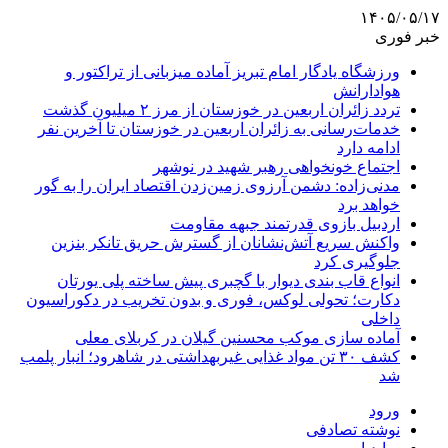
۱۴۰۵/۰۵/۱۷
خبر فوری
ورزشگاه یادگار امام تبریز آماده میزبانی از تراکتور و
هوادارانش
تردد زائران اربعین در خوزستان از مرز ۲ میلیون گذشت
خدمات‌رسانی به زائران اربعین در خوزستان تا آخرین نفر
ادامه دارد
اجتماع خونخواهی رهبر شهید در نوشهر
مدنی‌زاده: دشمن آرزوی زمین‌زدن اقتصاد ایران را به گور
خواهد برد
اردبیل بازوی قدرتمند جبهه مقاومت
واکنش سریع آتش‌نشانان از گسترش حریق تانکر بنزین
جلوگیری کرد
انواع قاب بندی دیوار با گچبری پیش ساخته پلی یورتان
دکارت؛ تحولی لوکس، فوری و بدون تخریب در دکوراسیون
داخلی
آماده سازی موکب محسنین گیلان در کربلای معلی
کشف ۳۰ تن مواد غذایی غیربهداشتی در شاهرود؛ انبار پلمب
شد
ورود
نوشته تصادفی