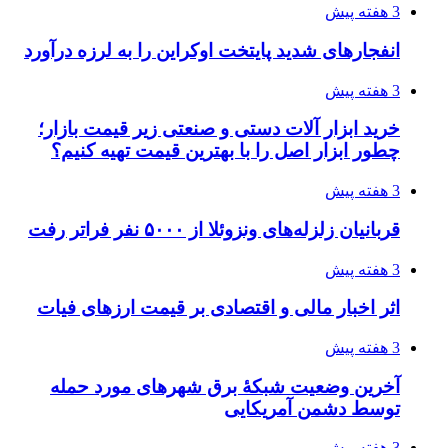
هواپیماهای سوخت‌رسان آمریکا برای اسرائیل
دردسرساز شد
4 هفته پیش
چرا انتخاب تامین‌کننده تجهیزات جوشکاری، کیفیت
پروژه را تعیین می‌کند؟
4 هفته پیش
تفکر «تساوی» باعث صعود نکردن تیم ملی شد/
فدراسیون نگاهش را عوض کند
4 هفته پیش
از کجا تجهیزات ترافیکی باکیفیت بخریم؟ راهنمای
انتخاب بهترین فروشنده
4 هفته پیش
ساقط شدن ۴۸۳۰ پهپاد اوکراینی با آتش پدافند
روسیه