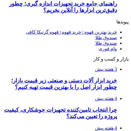
راه اندازی مرغداری؛ محاسبه هزینه، درآمد و سود با
طرح توجیهی
۱۴۰۵/۰۴/۱۵
فروشگاه کتاب DMDBook | خرید کتاب فانتزی،
عاشقانه، دارک رومنس و رمان بدون حذفیات
۱۴۰۵/۰۴/۱۴
راهنمای جامع خرید تجهیزات اندازه گیری؛ چطور
دقیق‌ترین ابزارها را آنلاین بخریم؟
۱۴۰۵/۰۴/۰۹
آربی نوا؛ راهکار هوشمند برای شناسایی
فرصت‌های آربیتراژ ارز دیجیتال
۱۴۰۵/۰۴/۰۶
بروکر لایت فایننس (LiteFinance) چیست و چرا
محبوب شده است؟