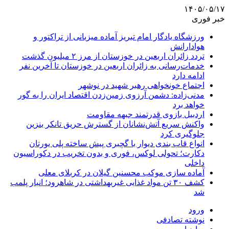
۱۴۰۵/۰۵/۱۷
خبر فوری
ورزشگاه یادگار امام تبریز آماده میزبانی از تراکتور و
هوادارانش
تردد زائران اربعین در خوزستان از مرز ۲ میلیون گذشت
خدمات‌رسانی به زائران اربعین در خوزستان تا آخرین نفر
ادامه دارد
اجتماع خونخواهی رهبر شهید در نوشهر
مدنی‌زاده: دشمن آرزوی زمین‌زدن اقتصاد ایران را به گور
خواهد برد
اردبیل بازوی قدرتمند جبهه مقاومت
واکنش سریع آتش‌نشانان از گسترش حریق تانکر بنزین
جلوگیری کرد
انواع قاب بندی دیوار با گچبری پیش ساخته پلی یورتان
دکارت؛ تحولی لوکس، فوری و بدون تخریب در دکوراسیون
داخلی
آماده سازی موکب محسنین گیلان در کربلای معلی
کشف ۳۰ تن مواد غذایی غیربهداشتی در شاهرود؛ انبار پلمب
شد
ورود
نوشته تصادفی