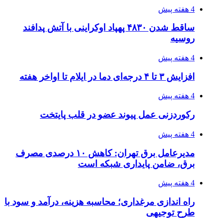
4 هفته پیش
ساقط شدن ۴۸۳۰ پهپاد اوکراینی با آتش پدافند
روسیه
4 هفته پیش
افزایش ۳ تا ۴ درجه‌ای دما در ایلام تا اواخر هفته
4 هفته پیش
رکوردزنی عمل پیوند عضو در قلب پایتخت
4 هفته پیش
مدیرعامل برق تهران: کاهش ۱۰ درصدی مصرف
برق، ضامن پایداری شبکه است
4 هفته پیش
راه اندازی مرغداری؛ محاسبه هزینه، درآمد و سود با
طرح توجیهی