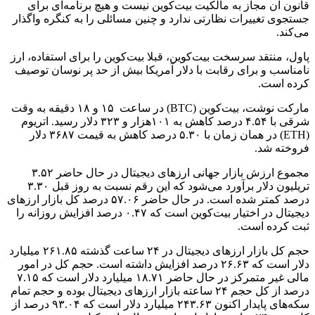
قانون آن مجاز به مالکیت بیت‌کوین نیست و هیچ برنامه‌ای برای
جستجوی تغییرات نظارتی ندارد و چنین مسائلی را به کنگره واگذار
می‌کند.
پاول، منتقد سرسخت بیت‌کوین، قبلا بیت‌کوین را برای استفاده، ارز
نامناسب و برای رقابت با دلار آمریکا بیش از حد پر نوسان توصیف
کرده است.
مارکت نوشت، بیت‌کوین (BTC) در ساعت ۱۵ و ۱۸ دقیقه به وقت
شرقی با ۴.۵۴ درصد کاهش به ۱۰۱هزار و ۳۲۳ دلار رسید. اتریوم
(ETH) در همان زمان با ۵.۳۰ درصد کاهش به قیمت ۳۶۸۷ دلار
فروخته شد.
مجموع ارزش بازار جهانی ارزهای دیجیتال در حال حاضر ۳.۵۲
تریلیون دلار برآورد می‌شود که این رقم نسبت به روز قبل ۳.۳۰
درصد کمتر شده است. در حال حاضر ۵۷.۰۶ درصد کل بازار ارزهای
دیجیتال در اختیار بیت‌کوین است که ۰.۴۷ درصد افزایش روزانه را
ثبت کرده است.
حجم کل بازار ارزهای دیجیتال در ۲۴ ساعت گذشته ۲۶۱.۸۵ میلیارد
دلار است که ۲۶.۶۳ درصد افزایش داشته است. حجم کل در امور
مالی غیر متمرکز در حال حاضر ۱۸.۷۱ میلیارد دلار است که ۷.۱۵
درصد از کل حجم ۲۴ ساعته بازار ارزهای دیجیتال بوده و حجم تمام
سکه‌های پایدار اکنون ۲۴۳.۶۳ میلیارد دلار است که ۹۳.۰۴ درصد از