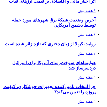
ساقط شدن ۴۸۳۰ پهپاد اوکراینی با آتش پدافند
روسیه
4 هفته پیش
افزایش ۳ تا ۴ درجه‌ای دما در ایلام تا اواخر هفته
4 هفته پیش
رکوردزنی عمل پیوند عضو در قلب پایتخت
4 هفته پیش
مدیرعامل برق تهران: کاهش ۱۰ درصدی مصرف
برق، ضامن پایداری شبکه است
۱۴۰۵/۰۴/۱۸
راه اندازی مرغداری؛ محاسبه هزینه، درآمد و سود با
طرح توجیهی