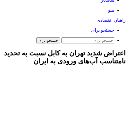
سایدبار
منو
راهیان اقتصادی
جستجو برای
جستجو برای
اعتراض شدید تهران‌ به کابل نسبت به تحدید
نامتناسب آب‌های ورودی به ایران
ارتباط فردا: «اسماعیل بقائی» سخنگوی وزارت امور خارجه
جمهوری اسلامی ایران امروز -جمعه- در اظهارات رسانه‌ای با اشاره
به پیوندهای دیرپای هویتی، فرهنگی، نژادی، مذهبی و تمدنی ۲ ملت
ایران و افغانستان و حضور نزدیک به پنج دهه‌ای میلیون‌ها تبعه
افغانستان در ایران، حفظ و تعمیق مناسبات ۲ کشور در زمینه‌های