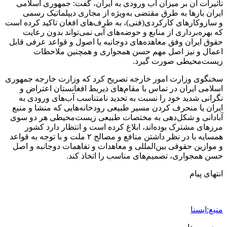
2 هفته پیش
مراسم تشییع شهید محمدجواد عفری در سوسنگرد
برگزار می‌شود
2 هفته پیش
کشف ۱۵۲ دستگاه ماینر غیرمجاز در لرستان
2 هفته پیش
شفاف‌سازی ۲۸ میلیارد یورو تعهدات ارزی
2 هفته پیش
اکیپ صیادان غیرمجاز ماهی در سنقروکلیایی
دستگیر شدند
2 هفته پیش
ماجرای پیشگویی صریح پیامبر(ع) درباره شهادت
عمار یاسر و عاقبت قاتلان او