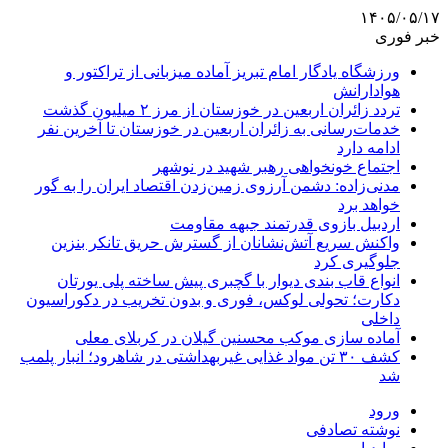
۱۴۰۵/۰۵/۱۷
خبر فوری
ورزشگاه یادگار امام تبریز آماده میزبانی از تراکتور و
هوادارانش
تردد زائران اربعین در خوزستان از مرز ۲ میلیون گذشت
خدمات‌رسانی به زائران اربعین در خوزستان تا آخرین نفر
ادامه دارد
اجتماع خونخواهی رهبر شهید در نوشهر
مدنی‌زاده: دشمن آرزوی زمین‌زدن اقتصاد ایران را به گور
خواهد برد
اردبیل بازوی قدرتمند جبهه مقاومت
واکنش سریع آتش‌نشانان از گسترش حریق تانکر بنزین
جلوگیری کرد
انواع قاب بندی دیوار با گچبری پیش ساخته پلی یورتان
دکارت؛ تحولی لوکس، فوری و بدون تخریب در دکوراسیون
داخلی
آماده سازی موکب محسنین گیلان در کربلای معلی
کشف ۳۰ تن مواد غذایی غیربهداشتی در شاهرود؛ انبار پلمب
شد
ورود
نوشته تصادفی