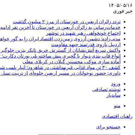
۱۴۰۵/۰۵/۱۶
خبر فوری
تردد زائران اربعین در خوزستان از مرز ۲ میلیون گذشت
خدمات‌رسانی به زائران اربعین در خوزستان تا آخرین نفر ادامه 
اجتماع خونخواهی رهبر شهید در نوشهر
مدنی‌زاده: دشمن آرزوی زمین‌زدن اقتصاد ایران را به گور خواهد
اردبیل بازوی قدرتمند جبهه مقاومت
واکنش سریع آتش‌نشانان از گسترش حریق تانکر بنزین جلوگیر
انواع قاب بندی دیوار با گچبری پیش ساخته پلی یورتان دکارت
آماده سازی موکب محسنین گیلان در کربلای معلی
کشف ۳۰ تن مواد غذایی غیربهداشتی در شاهرود؛ انبار پلمب شد
داوری: حضور نوجوانان در مسیر اربعین جلوه‌ای از تربیت نس
ورود
نوشته تصادفی
سایدبار
منو
راهیان اقتصادی
جستجو برای