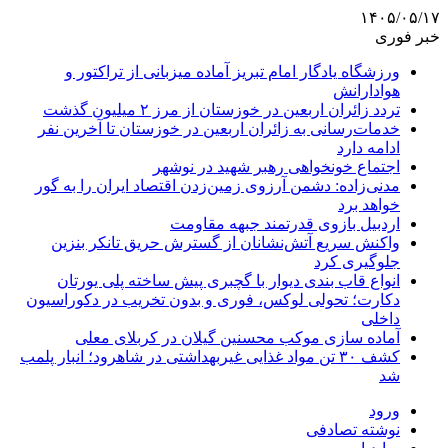
۱۴۰۵/۰۵/۱۷
خبر فوری
ورزشگاه یادگار امام تبریز آماده میزبانی از تراکتور و
هوادارانش
تردد زائران اربعین در خوزستان از مرز ۲ میلیون گذشت
خدمات‌رسانی به زائران اربعین در خوزستان تا آخرین نفر
ادامه دارد
اجتماع خونخواهی رهبر شهید در نوشهر
مدنی‌زاده: دشمن آرزوی زمین‌زدن اقتصاد ایران را به گور
خواهد برد
اردبیل بازوی قدرتمند جبهه مقاومت
واکنش سریع آتش‌نشانان از گسترش حریق تانکر بنزین
جلوگیری کرد
انواع قاب بندی دیوار با گچبری پیش ساخته پلی یورتان
دکارت؛ تحولی لوکس، فوری و بدون تخریب در دکوراسیون
داخلی
آماده سازی موکب محسنین گیلان در کربلای معلی
کشف ۳۰ تن مواد غذایی غیربهداشتی در شاهرود؛ انبار پلمب
شد
ورود
نوشته تصادفی