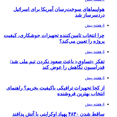
هواپیماهای سوخت‌رسان آمریکا برای اسرائیل
دردسرساز شد
4 هفته پیش
چرا انتخاب تامین‌کننده تجهیزات جوشکاری، کیفیت
پروژه را تعیین می‌کند؟
4 هفته پیش
تفکر «تساوی» باعث صعود نکردن تیم ملی شد/
فدراسیون نگاهش را عوض کند
4 هفته پیش
از کجا تجهیزات ترافیکی باکیفیت بخریم؟ راهنمای
انتخاب بهترین فروشنده
4 هفته پیش
ساقط شدن ۴۸۳۰ پهپاد اوکراینی با آتش پدافند