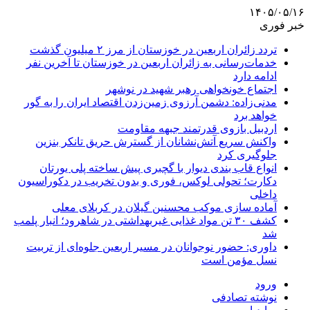
۱۴۰۵/۰۵/۱۶
خبر فوری
تردد زائران اربعین در خوزستان از مرز ۲ میلیون گذشت
خدمات‌رسانی به زائران اربعین در خوزستان تا آخرین نفر
ادامه دارد
اجتماع خونخواهی رهبر شهید در نوشهر
مدنی‌زاده: دشمن آرزوی زمین‌زدن اقتصاد ایران را به گور
خواهد برد
اردبیل بازوی قدرتمند جبهه مقاومت
واکنش سریع آتش‌نشانان از گسترش حریق تانکر بنزین
جلوگیری کرد
انواع قاب بندی دیوار با گچبری پیش ساخته پلی یورتان
دکارت؛ تحولی لوکس، فوری و بدون تخریب در دکوراسیون
داخلی
آماده سازی موکب محسنین گیلان در کربلای معلی
کشف ۳۰ تن مواد غذایی غیربهداشتی در شاهرود؛ انبار پلمب
شد
داوری: حضور نوجوانان در مسیر اربعین جلوه‌ای از تربیت
نسل مؤمن است
ورود
نوشته تصادفی