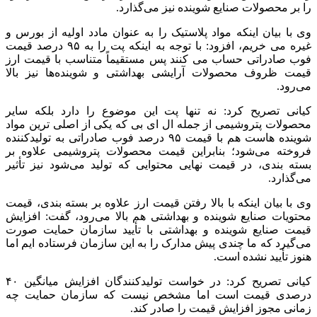
را بر محصولات صنایع شوینده نیز می‌گذارد.
وی با بیان اینکه مواد پلاستیک را به عنوان
مادد
اولیه از بورس و
غیره
می
خریم
، افزود: با توجه به اینکه
پت
را به ۹۵ درصد قیمت
فوب
صادراتی حساب
می
کنند پس مستقیماً متناسب با قیمت ارز
قیمت ظروف محصولات آرایشی بهداشتی و شوینده‌ها نیز بالا
می‌رود.
کیانی تصریح کرد: نه تنها
پت
این موضوع را دارد بلکه سایر
محصولات پتروشیمی از جمله
ال
ای
بی که یکی از اصلی
ترین
مواد
شوینده
هاست
هم با قیمت ۹۵ درصد
فوب
صادراتی به تولیدکننده
فروخته می‌شود؛ بنابراین قیمت محصولات پتروشیمی علاوه بر
بسته بندی، در قیمت نهایی محتوایی که تولید می‌شود نیز تأثیر
می‌گذارد.
وی با بیان اینکه با بالا رفتن قیمت ارز علاوه بر بسته بندی، قیمت
محتویات صنایع شوینده و بهداشتی هم بالا می‌رود، گفت: افزایش
قیمت صنایع شوینده و بهداشتی با تأیید سازمان حمایت صورت
می‌گیرد که ما چندی پیش مدارک را به این سازمان فرستاده
ایم
اما
هنوز تأیید نشده است.
کیانی تصریح کرد: در خواست تولیدکنندگان افزایش میانگین ۴۰
درصدی قیمت است اما مشخص نیست که سازمان حمایت چه
زمانی مجوز افزایش قیمت را صادر کند.