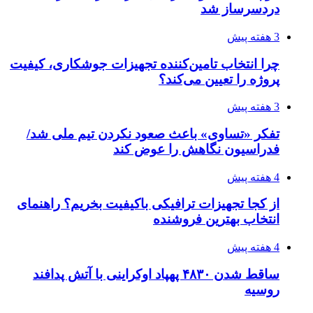
دردسرساز شد
3 هفته پیش
چرا انتخاب تامین‌کننده تجهیزات جوشکاری، کیفیت
پروژه را تعیین می‌کند؟
3 هفته پیش
تفکر «تساوی» باعث صعود نکردن تیم ملی شد/
فدراسیون نگاهش را عوض کند
4 هفته پیش
از کجا تجهیزات ترافیکی باکیفیت بخریم؟ راهنمای
انتخاب بهترین فروشنده
4 هفته پیش
ساقط شدن ۴۸۳۰ پهپاد اوکراینی با آتش پدافند
روسیه