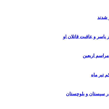
 شدند
یاسر و عاقبت قاتلان او
 تیر ماه