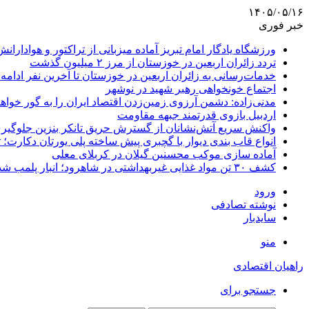
۱۴۰۵/۰۵/۱۶
خبر فوری
ورزشگاه یادگار امام تبریز آماده میزبانی از تراکتور و هوادارانش
تردد زائران اربعین در خوزستان از مرز ۲ میلیون گذشت
خدمات‌رسانی به زائران اربعین در خوزستان تا آخرین نفر ادامه 
اجتماع خونخواهی رهبر شهید در نوشهر
مدنی‌زاده: دشمن آرزوی زمین‌زدن اقتصاد ایران را به گور خواهد
اردبیل بازوی قدرتمند جبهه مقاومت
واکنش سریع آتش‌نشانان از گسترش حریق تانکر بنزین جلوگیر
انواع قاب بندی دیوار با گچبری پیش ساخته پلی یورتان دکارت
آماده سازی موکب محسنین گیلان در کربلای معلی
کشف ۳۰ تن مواد غذایی غیربهداشتی در شاهرود؛ انبار پلمب شد
ورود
نوشته تصادفی
سایدبار
منو
راهیان اقتصادی
جستجو برای