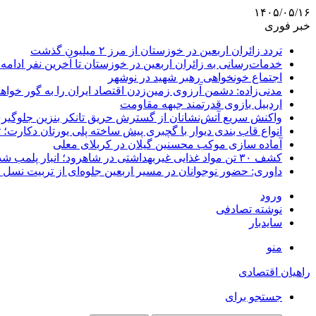
۱۴۰۵/۰۵/۱۶
خبر فوری
تردد زائران اربعین در خوزستان از مرز ۲ میلیون گذشت
خدمات‌رسانی به زائران اربعین در خوزستان تا آخرین نفر ادامه 
اجتماع خونخواهی رهبر شهید در نوشهر
مدنی‌زاده: دشمن آرزوی زمین‌زدن اقتصاد ایران را به گور خواهد
اردبیل بازوی قدرتمند جبهه مقاومت
واکنش سریع آتش‌نشانان از گسترش حریق تانکر بنزین جلوگیر
انواع قاب بندی دیوار با گچبری پیش ساخته پلی یورتان دکارت
آماده سازی موکب محسنین گیلان در کربلای معلی
کشف ۳۰ تن مواد غذایی غیربهداشتی در شاهرود؛ انبار پلمب شد
داوری: حضور نوجوانان در مسیر اربعین جلوه‌ای از تربیت نس
ورود
نوشته تصادفی
سایدبار
منو
راهیان اقتصادی
جستجو برای