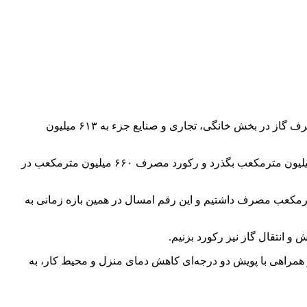
ارتباط فردا: غلامرضا کوشکی اظهار کرد: روز گذشته (هشتم دی) با کاهش نسبی دما و ورود یک سامانه سرمایشی جدید از غرب کشور، مصرف گاز در بخش خانگی، تجاری و صنایع جزء به ۶۱۳ میلیون
وی ادامه داد: با توجه به تداوم سرما تا پایان هفته جاری، پیش‌بینی می‌شود مقدار مصرف در بخش خانگی، تجاری و صنایع جزء از مرز ۶۵۰ میلیون مترمکعب بگذرد و رکورد مصرف ۶۶۰ میلیون مترمکعب در
ی گاز کشور با یادآوری اینکه پارسال در هفته نخست دی‌ در بخش خانگی، تجاری و صنایع جزء ۵۲۷ میلیون مترمکعب مصرف داشتیم و این رقم امسال در همین بازه زمانی به
و انتقال گاز نیز رکورد بزنیم.
راهی با پویش دو درجه‌ای کاهش دمای منزل و محیط کار، به