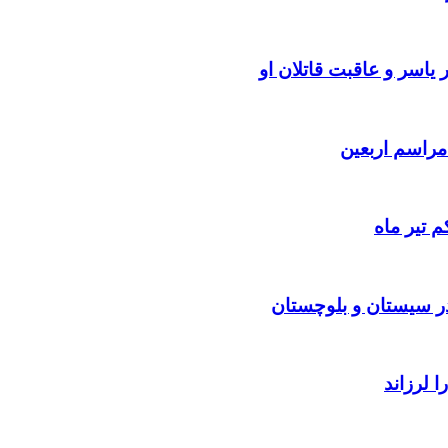
یاسر و عاقبت قاتلان او
 تیر ماه