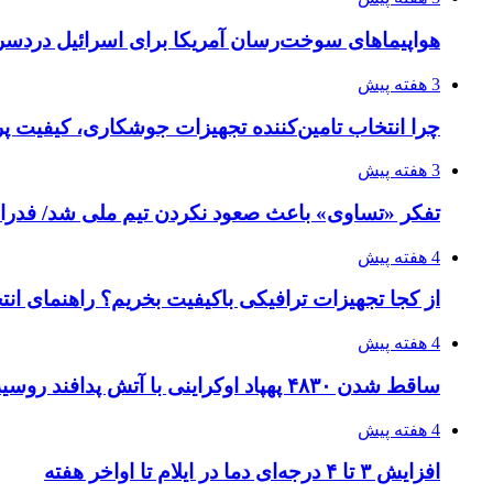
هواپیماهای سوخت‌رسان آمریکا برای اسرائیل دردس
3 هفته پیش
چرا انتخاب تامین‌کننده تجهیزات جوشکاری، کیفیت پرو
3 هفته پیش
تفکر «تساوی» باعث صعود نکردن تیم ملی شد/ فدر
4 هفته پیش
از کجا تجهیزات ترافیکی باکیفیت بخریم؟ راهنمای ان
4 هفته پیش
ساقط شدن ۴۸۳۰ پهپاد اوکراینی با آتش پدافند روسیه
4 هفته پیش
افزایش ۳ تا ۴ درجه‌ای دما در ایلام تا اواخر هفته