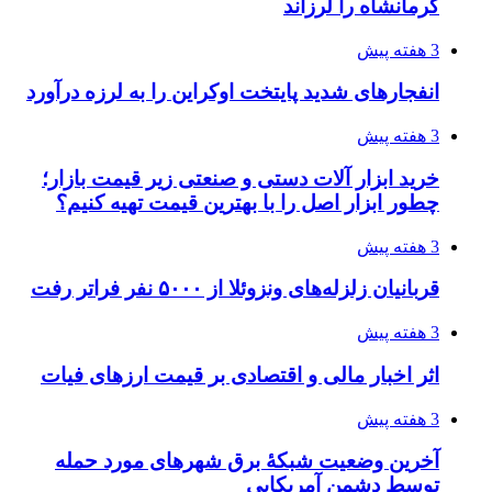
دردسرساز شد
3 هفته پیش
چرا انتخاب تامین‌کننده تجهیزات جوشکاری، کیفیت
پروژه را تعیین می‌کند؟
3 هفته پیش
تفکر «تساوی» باعث صعود نکردن تیم ملی شد/
فدراسیون نگاهش را عوض کند
4 هفته پیش
از کجا تجهیزات ترافیکی باکیفیت بخریم؟ راهنمای
انتخاب بهترین فروشنده
4 هفته پیش
ساقط شدن ۴۸۳۰ پهپاد اوکراینی با آتش پدافند
روسیه
4 هفته پیش