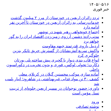
۱۴۰۵/۰۵/۱۶
خبر فوری
تردد زائران اربعین در خوزستان از مرز ۲ میلیون گذشت
خدمات‌رسانی به زائران اربعین در خوزستان تا آخرین نفر
ادامه دارد
اجتماع خونخواهی رهبر شهید در نوشهر
مدنی‌زاده: دشمن آرزوی زمین‌زدن اقتصاد ایران را به گور
خواهد برد
اردبیل بازوی قدرتمند جبهه مقاومت
واکنش سریع آتش‌نشانان از گسترش حریق تانکر بنزین
جلوگیری کرد
انواع قاب بندی دیوار با گچبری پیش ساخته پلی یورتان
دکارت؛ تحولی لوکس، فوری و بدون تخریب در دکوراسیون
داخلی
آماده سازی موکب محسنین گیلان در کربلای معلی
کشف ۳۰ تن مواد غذایی غیربهداشتی در شاهرود؛ انبار پلمب
شد
داوری: حضور نوجوانان در مسیر اربعین جلوه‌ای از تربیت
نسل مؤمن است
ورود
نوشته تصادفی