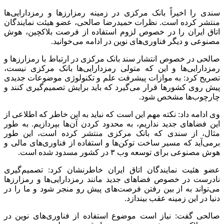
این نماینده مجلس گفت: نیاز است مجلس برای موضوعات جدید و
به روز مانند فناوری‌های نوین در حوزه
بلاکچین
و هوش مصنوعی به
اندازه کافی وقت بگذارد و چارچوب‌ها را مشخص کند. موضوع
رمزدارایی‌ها نیز باید با دقت تعیین تکلیف شود تا فرصتی را از دست
ندهیم.
صالحی گفت: از فناوری‌های نوین از جمله
بلاکچین
و هوش
مصنوعی در بخش‌های مختلف می‌توانیم بهره ببریم. دنیا در حال
استفاده از این فناوری‌هاست و نباید اجازه دهیم بر اثر غفلت و بی
اطلاعی از این حوزه‌ها عقب بمانیم.
وی ادامه داد: به طور مثال، در حوزه انرژی می‌توانیم به
توکنایز
کردن مبادرت کنیم و از این منظر مزیت‌های زیادی کسب کنیم. باید
خودمان را با فناوری‌های روز دنیا هماهنگ کنیم، وگرنه از چرخه
رقابت در بازارهای جهانی عقب می‌مانیم.
این نماینده مجلس گفت: می‌توانیم به
رمزارزها
و رمزدارایی‌ها به
عنوان یک بستر جدید و
پرفرصت
نگاه کنیم. به منظور بهره بردن از
این فضا، باید اطلاعات کافی داشته باشیم و با موضوع آشنا شویم.
معمولاً وقتی تکنولوژی جدیدی عرضه می‌شود، نوعی مقاومت در
مقابل استفاده از آن وجود دارد که به خاطر عدم اطلاع از ابعاد
موضوع رخ می‌دهد.
صالحی گفت: بانک مرکزی متولی رمزدارایی‌ها نیست، باید در