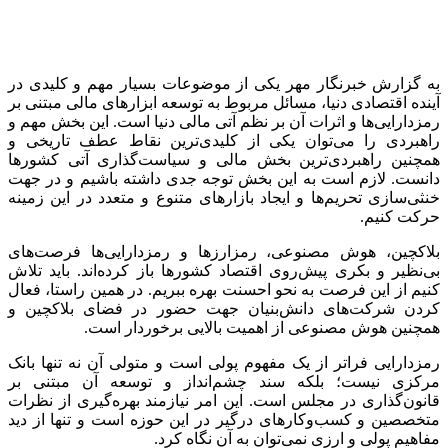
پیش روی کشورها قرار می‌گیرد که باید برایش تصمیم‌گیری کنند و
چارچوب‌ها مشخص شود.
وی ادامه داد: نکته مهم این است که نباید به این خاطر که اطلاعی از
این فضاهای جدید نداریم، به محدود کردن آن‌ها بپردازیم. به طور
مثال، از سندی که بانک مرکزی منتشر کرده است، این طور
برمی‌آید که مسیر ساخت توکن‌ها و استفاده از فناوری‌های مالی و
هوش مصنوعی برای توسعه وب ۳ در کشور مسدود شده است.
عضو
هئیت
نمایندگان اتاق ایران خاطرنشان کرد: تصمیم‌گیری
نادرست در خصوص فضاهای جدید مانند رمزدارایی‌ها و
رمزارزها
می‌تواند به از بین رفتن فرصت‌های پیش رو منجر شود و ما را در
دنیا در این زمینه عقب بیندازد.
صالحی گفت: نیاز است موضوع استفاده از فناوری‌های نوین در
حوزه
بلاکچین
، هوش مصنوعی و… با دقت در مجلس مورد بررسی
قرار بگیرد و چارچوب‌های این موضوع مشخص شود.
وی در خصوص این موضوع که بانک مرکزی متولی رمزدارایی‌ها
نیست و نباید به تعیین چارچوب‌ها در این زمینه بپردازد، تصریح کرد:
شاید به این دلیل که نمایندگان مجلس وقت کافی برای پرداختن به
این موضوع را ندارند، به این مسئله تن داده‌اند که بانک مرکزی
چارچوب‌ها را در حوزه رمزدارایی‌ها مشخص کند. اما باید بدانیم که
این موضوع عواقبی دارد.