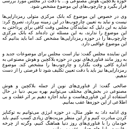
مجلس به صورت کارشناسی به بررسی موضوع بپردازیم. باید با
حداکثر امکان به سمت استفاده از فرصت‌های رمزدارایی‌ها حرکت
کنیم و در این مسیر اقدامات
ضدتوسعه
فناوری‌های نوین و راهبردی
نظیر
بلاکچین
کاملاً غلط است و در این زمینه مجلس بسیار بهتر از
بانک مرکزی می‌تواند ورود کند.
وی ادامه داد: روندسازی‌هایی که در حوزه‌های جدید صورت می‌گیرد
باید مبتنی بر تجارب جهانی در این بخش‌ها باشد. گاهاً بر اثر ناآگاهی
تصمیمات غلطی می‌گیریم و فرصت‌های جدید را از بین می‌بریم.
نباید اجازه دهیم این اتفاق رخ دهد.
منبع:مهر
برچسب ها
اتاق ایران
بانک‌مرکزی
بلاکچین
حمیدرضا صالحی
آخرین اخبار
1 هفته پیش
مراسم تشییع شهید محمدجواد عفری در سوسنگرد
برگزار می‌شود