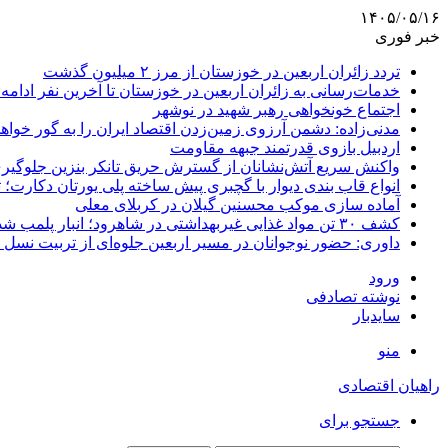
۱۴۰۵/۰۵/۱۶
خبر فوری
تردد زائران اربعین در خوزستان از مرز ۲ میلیون گذشت
خدمات‌رسانی به زائران اربعین در خوزستان تا آخرین نفر ادامه 
اجتماع خونخواهی رهبر شهید در نوشهر
مدنی‌زاده: دشمن آرزوی زمین‌زدن اقتصاد ایران را به گور خواهد
اردبیل بازوی قدرتمند جبهه مقاومت
واکنش سریع آتش‌نشانان از گسترش حریق تانکر بنزین جلوگیر
انواع قاب بندی دیوار با گچبری پیش ساخته پلی یورتان دکارت
آماده سازی موکب محسنین گیلان در کربلای معلی
کشف ۳۰ تن مواد غذایی غیربهداشتی در شاهرود؛ انبار پلمب شد
داوری: حضور نوجوانان در مسیر اربعین جلوه‌ای از تربیت نس
ورود
نوشته تصادفی
سایدبار
منو
راهیان اقتصادی
جستجو برای