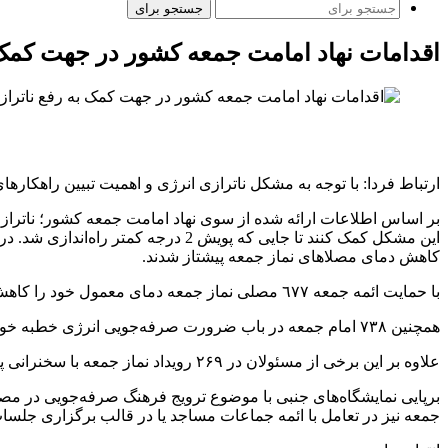
جستجو برای
اقدامات نهاد امامت جمعه کشور در جهت کمک 
ارتباط فردا: با توجه به مشکل ناترازی انرژی و اهمیت تبیین راهکاره
بر اساس اطلاعات ارائه شده از سوی نهاد امامت جمعه کشور؛ ناتراز
این مشکل کمک کنند تا جایی که پویش
کاهش دمای مصلاهای نماز جمعه پیشتاز شدند.
با حمایت ائمه جمعه ٦٧٧ مصلی نماز جمعه دمای معمول خود را کاهش دادند و ٦٩٩ مصلای نماز جمعه با خاموش کردن لامپ‌های اضافی از نور طبیعی استفاده کردند.
همچنین ۷۳۸ امام جمعه در باب ضرورت صرفه‌جویی انرژی خطبه خواندند و ۳۰۵ امام جمعه با ضبط و پخش کلیپ در فضای مجازی یا مصاحبه خبری از پویش دو درجه کمتر حمایت کردند.
علاوه بر این برخی از مسئولان در ۲۶۹ رویداد نماز جمعه با سخنرانی پیش از خطبه‌ها، مردم را نسبت به ناترازی انرژی آگاه کرده و به تبیین وضعیت ناترازی انرژی پرداختند.
جمعه نیز در تعامل با ائمه جماعات مساجد یا در قالب برگزاری جلسا