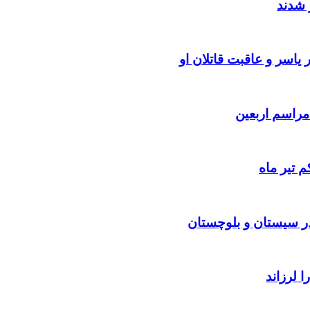
 شدند
یاسر و عاقبت قاتلان او
 تیر ماه