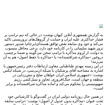
اساس دکترین موسوم به «صلح از طریق قدرت» توصیف می‌کند و
بسیار محتمل است فشار حداکثری یکی از مؤلفه‌های آن باشد. با این
حال، معتقدم ایران نباید در قبال این موضوع منفعلانه عمل کند.
ابتکار عمل و کنشگری ایران می‌تواند بر رویکرد ترامپ اثر بگذارد.
یک دسته‌ موضوعات اختلافی میان ایران و آمریکا وجود دارد که
هرگز دو کشور بر سر آنها توافق نخواهند کرد؛ چرا که این اختلافات
به ماهیت و اصول بنیادین دو نظام سیاسی بازمی‌گردد؛ به عنوان
مثال، موضوع اسرائیل.
دسته دوم موضوعاتی هستند که ایران و آمریکا در کوتاه‌مدت- ولو به
دلایل متفاوت و متضاد- با یکدیگر منافع مشترک پیدا کرده‌اند؛ به
عنوان مثال، ثبات در عراق و افغانستان برای هر دو کشور حائز
اهمیت است.
دسته سوم شامل موضوعاتی است که دو کشور می‌توانند با تبادل
امتیاز به اهداف تعریف ‌شده خود برسند و همزمان از افزایش تنش
جلوگیری کنند؛ برای مثال، در پرونده هسته‌ای، ایران می‌تواند در
ازای لغو تحریم‌ها، نگرانی‌های آمریکا در مورد فعالیت‌های هسته‌ای
خود را در حد معقولی برطرف کند… می‌توان بدون لطمه زدن به
اصول، آرمان‌ها و اهداف راهبردی بلندمدت کشور، وارد مذاکره
جامع با آمریکا شد».
ادبیات غیرواقعی معاون ارتباطات دفتر رئیس‌جمهور و همچنین
روزنامه ایران درباره مذاکرات شرافتمندانه و با حفظ اصول در