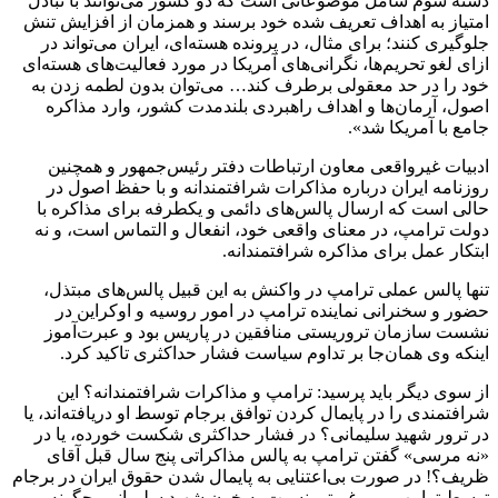
رئیس‌جمهور آمریکا، در امور اوکراین و روسیه با شرکت در همایش
گروه تروریستی مجاهدین خلق (منافقین) در پاریس، خواستار فشار
حداکثری بر ایران شد.»
این روزنامه همچنین نوشت: «بزرگ‌ترین افتخارات مجاهدین خلق
[منافقین] در قبل از انقلاب، کشتن چند آمریکایی بود. از سوی دیگر،
غرب و آمریکا هم همواره علیه تروریسم داد سخن می‌دادند و آن را
خطری بزرگ برای ثبات خود، جهان، دموکراسی و صلح می‌دانستند.
پیش از انقلاب، مصادیق تروریسم از نظر جهان غرب شناخته شده
بود و اتفاقاً گروه‌های مورد اتهام نیز این موارد را قبول داشتند. پس
از انقلاب هم که اقدامات تروریستی آنان اظهرمن‌الشمس بود و تا
سال‌ها ادامه یافت.
اگر در سال‌های ۱۳۵۶ یا ۱۳۵۷ یا ۱۳۶۹ کسی خواب می‌دید که کار
سازمان مجاهدین خلق به‌جایی خواهد رسید که رهبر آن دست ‌در
دست افراطی‌ترین سیاستمداران آمریکایی عکس بگیرد و
راست‌ترین نیروهای سیاسی غرب نیز به نشست این گروه بروند،
قطعاً خیال می‌کرد دچار توهم شده و امر غیرممکنی را خواب دیده
است. ولی اکنون می‌توانیم ببینیم که طرف غربی چگونه تمامی
اتهامات خود را فراموش کرده و به حمایت از تروریسم درغلتیده
است. رفتار غربی‌ها را نمی‌توان به چیزی جز «بی‌پرنسیپی سیاسی»
تعبیر کرد. همراهی و اجازه دادن غربی‌ها به برگزاری نشست این
گروه، نشانه روشنی بود از اینکه غربی‌ها هیچ‌گاه به‌صورت جدی و
اصیل از شعارهای حقوق ‌بشری و آزادی دفاع نمی‌کنند؛ سهل است