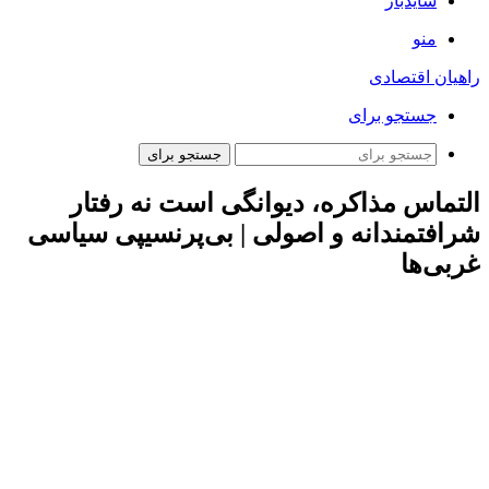
سایدبار
منو
راهیان اقتصادی
جستجو برای
جستجو برای
التماس مذاکره، دیوانگی است نه رفتار
شرافتمندانه و اصولی | بی‌پرنسیپی سیاسی
غربی‌ها
به گزارش همشهری آنلاین کیهان نوشت: در حالی که تیم ترامپ بر
فشار حداکثری علیه ایران و حمایت از گروهک‌های تروریستی تاکید