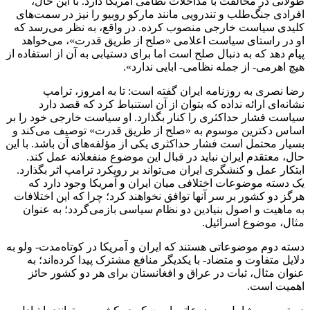
حالی است که ارسال پالس‌های دائمی و یکطرفه برای مذاکره با
دولت ترامپ، در معنای واقعی خود، انفعال و التماس است، و نه
ابتکار عمل برای مذاکره شرافتمندانه.
تنها پالس عملی ترامپ در واکنش به این قبیل پالس‌های مبتذل،
حضور و سخنرانی نماینده ترامپ در امور روسیه و اوکراین در
نشست سازمان تروریستی منافقین در پاریس بود و عبرت‌آموز
اینکه وی همان‌جا بر تداوم سیاست فشار حداکثری تاکید کرد.
از سوی دیگر باید پرسید: ترامپ و مذاکرات شرافتمندانه؟ این
شرافتمندی را در پایمال کردن توافق برجام توسط او دریافته‌اند، یا
در ترور شهید سلیمانی؟ در فشار حداکثری شکست خورده‌، یا در
«نه مرسی» گفتن ترامپ به پالس مذاکراتی پنج سال قبل آقای
ظریف؟! در صورت بی‌اعتنایی به پایمال شدن حقوق ایران در برجام
توسط ترامپ و بی‌غیرتی نسبت به خون شهید سلیمانی، چگونه
می‌توان از مذاکرات شرافتمندانه و با حفظ اصول دم زد؟! اگر
نسبت به خون شهید سلیمانی غیرت و حساسیت ندارند، آیا درباره
برجام هم که زمانی نگاه ناموسی به آن را اشاعه می‌دادند،
نمی‌خواهند غیرت داشته باشند و به کاری تن بدهند که حتی آقای
روحانی در زمان خودش دیوانگی می‌دانست؟ از کی تا به حال
ارتکاب دیوانگی، اقدامی شرافتمندانه و توأم با حفظ اصول شمرده
می‌شود.
یادآور می‌شود روزنامه اصلاح‌طلب هم میهن در خبری با عنوان
«همراهی غرب با تروریست‌ها» نوشت: نماینده ویژه دونالد ترامپ،