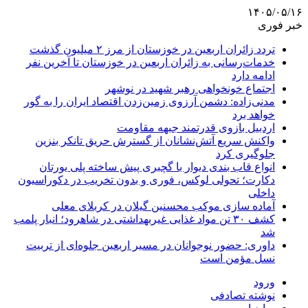
۱۴۰۵/۰۵/۱۶
خبر فوری
تردد زائران اربعین در خوزستان از مرز ۲ میلیون گذشت
خدمات‌رسانی به زائران اربعین در خوزستان تا آخرین نفر
ادامه دارد
اجتماع خونخواهی رهبر شهید در نوشهر
مدنی‌زاده: دشمن آرزوی زمین‌زدن اقتصاد ایران را به گور
خواهد برد
اردبیل بازوی قدرتمند جبهه مقاومت
واکنش سریع آتش‌نشانان از گسترش حریق تانکر بنزین
جلوگیری کرد
انواع قاب بندی دیوار با گچبری پیش ساخته پلی یورتان
دکارت؛ تحولی لوکس، فوری و بدون تخریب در دکوراسیون
داخلی
آماده سازی موکب محسنین گیلان در کربلای معلی
کشف ۳۰ تن مواد غذایی غیربهداشتی در شاهرود؛ انبار پلمب
شد
داوری: حضور نوجوانان در مسیر اربعین جلوه‌ای از تربیت
نسل مؤمن است
ورود
نوشته تصادفی