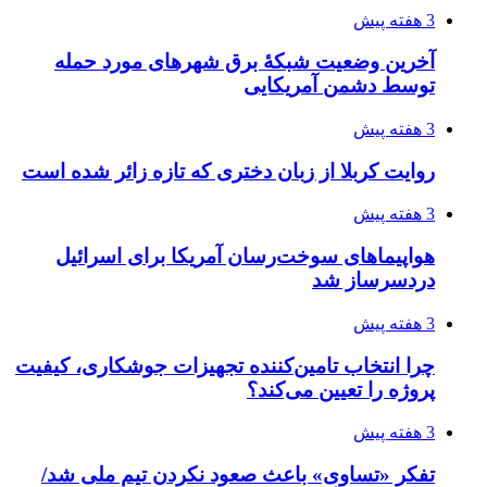
ساقط شدن ۴۸۳۰ پهپاد اوکراینی با آتش پدافند
روسیه
4 هفته پیش
افزایش ۳ تا ۴ درجه‌ای دما در ایلام تا اواخر هفته
4 هفته پیش
رکوردزنی عمل پیوند عضو در قلب پایتخت
4 هفته پیش
مدیرعامل برق تهران: کاهش ۱۰ درصدی مصرف
برق، ضامن پایداری شبکه است
4 هفته پیش
راه اندازی مرغداری؛ محاسبه هزینه، درآمد و سود با
طرح توجیهی
4 هفته پیش