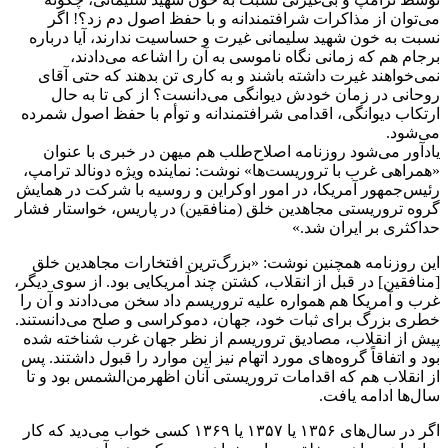
که بر حسب ضرورت، از بدترین گروه‌های متهم به نقض این اصول
هم دفاع می‌کنند».‌
نهایتا باید یادآور شد که سیاست قطعی نظام درباره موضوع مذاکره
پس از عهدشکنی برجامی غرب، بهمن ماه ۱۳۹۹ از سوی رهبر
انقلاب این‌گونه مورد تاکید قرار گرفته است: «آمریکایی‌ها و
اروپایی‌ها حق هیچ‌گونه شرط‌گذاری ندارند زیرا تعهدات برجامی خود
را نقض کردند و آن طرفی که باید شرط بگذارد جمهوری اسلامی
است زیرا به تعهدات خود پایبند بود. بنابراین ایران هنگامی به تعهدات
برجامی خود بازخواهد گشت که آمریکا همه تحریم‌ها را در عمل و نه
در حرف یا بر روی کاغذ، لغو کند و این لغو تحریم‌ها مورد
راستی‌آزمایی ایران قرار گیرد. این، سیاست قطعی و غیرقابل
برگشت جمهوری اسلامی و مورد اتفاق همه مسئولان است و
هیچ‌کس از آن عدول نخواهد کرد».
منبع:همشهری آنلاین
برچسب ها
ایران و آمریکا
توافق هسته‌ای ایران
خبر ویژه
آخرین اخبار
1 هفته پیش