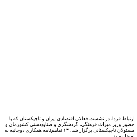
امضا رسید.
انتهای پیام
منبع:ایسنا
برچسب ها
سفر پزشکیان به تاجیکستان
فعالان اقتصادی
آخرین اخبار
1 هفته پیش
داوری: حضور نوجوانان در مسیر اربعین جلوه‌ای از
تربیت نسل مؤمن است
1 هفته پیش
مراسم تشییع شهید محمدجواد عفری در سوسنگرد
برگزار می‌شود
2 هفته پیش