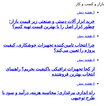
۱۴۰۵/۰۴/۱۵
فروشگاه کتاب DMDBook | خرید کتاب فانتزی،
عاشقانه، دارک رومنس و رمان بدون حذفیات
۱۴۰۵/۰۴/۱۴
راهنمای جامع خرید تجهیزات اندازه گیری؛ چطور
دقیق‌ترین ابزارها را آنلاین بخریم؟
۱۴۰۵/۰۴/۰۹
آربی نوا؛ راهکار هوشمند برای شناسایی
فرصت‌های آربیتراژ ارز دیجیتال
۱۴۰۵/۰۴/۰۶
بروکر لایت فایننس (LiteFinance) چیست و چرا
محبوب شده است؟
۱۴۰۵/۰۳/۳۱