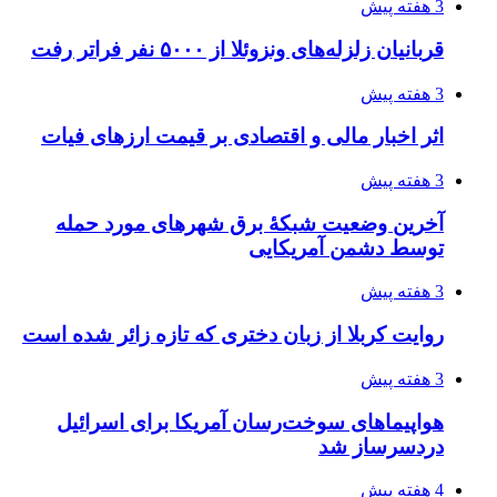
چرا انتخاب تامین‌کننده تجهیزات جوشکاری، کیفیت
پروژه را تعیین می‌کند؟
4 هفته پیش
تفکر «تساوی» باعث صعود نکردن تیم ملی شد/
فدراسیون نگاهش را عوض کند
4 هفته پیش
از کجا تجهیزات ترافیکی باکیفیت بخریم؟ راهنمای
انتخاب بهترین فروشنده
4 هفته پیش
ساقط شدن ۴۸۳۰ پهپاد اوکراینی با آتش پدافند
روسیه
4 هفته پیش
افزایش ۳ تا ۴ درجه‌ای دما در ایلام تا اواخر هفته