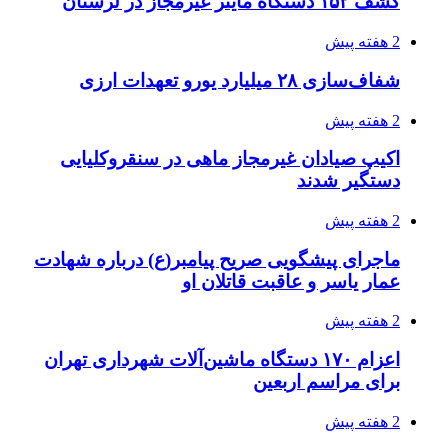
صفحه اول روزنامه‌های کرمانشاه چهارشنبه سی و
یکم تیر ماه
3 هفته پیش
کشف حدود ۳۰۰ کیلوگرم موادمخدر و ۶ قبضه سلاح
در سیستان و بلوچستان
3 هفته پیش
زلزله ۵.۷ ریشتری بار دیگر حوالی کوزران
کرمانشاه را لرزاند
3 هفته پیش
انفجارهای شدید پایتخت اوکراین را به لرزه درآورد
3 هفته پیش
خرید ابزار آلات دستی و صنعتی زیر قیمت بازار؛
چطور ابزار اصل را با بهترین قیمت تهیه کنیم؟