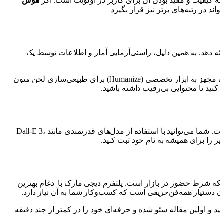
 کیفیت و مفید بودن آن برای کاربر در اولویت است. اگر
هوش
د در رتبه‌های برتر نیز قرار بگیرد.
حاسباتی یا «توهم (AI Hallucination)» شود و اطلاعات نادرستی ارائه دهد. به همین دلیل، راستی‌آزمایی آمار و اطلاعات توسط یک
علاوه بر این، برای اینکه کاربر و موتورهای جستجو احساس نکنند با یک ربات طرف هستند، باید به متن «روح انسانی» تزریق کرد. دیجی مارک مجهز به ابزار تخصصی (Humanize) برای طبیعی‌سازی لحن متون
نید تا محتوایی بی‌رقیب داشته باشید.
یک مقاله خشک و بدون تصویر، شانس کمی برای جذب مخاطب دارد. دیجی مارک علاوه بر متن، در زمینه تولید تصویر و ویدیو نیز پیشگام است. شما می‌توانید با استفاده از مدل‌های قدرتمندی مانند Dall-E 3،
ه شرط حضور در بازار است. پلتفرم دیجی مارک با ادغام بهترین
 رایگان خود را دریافت نمایید و اولین مقاله سئو شده و حرفه‌ای خود را در کمتر از چند دقیقه