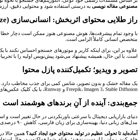
بر اساس مستندات رسمی خود گوگل، الگوریتم‌های جستجو با نحوه تولید
مصنوعی مقاله نویسی
به درستی استفاده شود و محتوایی دقیق، ارزشمند 
راز طلایی محتوای اثربخش: انسانی‌سازی (Humanize)
متخصص انسانی کاملاً الزامی است.
است. با این حال، همیشه پیشنهاد می‌شود پیش‌نویس اولیه را با تجرب
تصویر و ویدیو؛ تکمیل‌کننده پازل محتوا
Freepik، Imagen 3، Stable Diffusion و Runway، با یک کلیک عکس‌های اختصاصی یا تیزرهای تبلیغاتی خیره‌کننده بسازید و حق کپی‌رایت تصاویر را برای همیشه به نام خود ثبت کنید.
جمع‌بندی: آینده از آنِ برندهای هوشمند است
دنیای بازاریابی دیجیتال با سرعتی باورنکردنی در حال تغییر است و اس
مدل‌های زبانی دنیا، بهینه‌سازی برای زبان فارسی، کاهش ۹۰ درصدی زمان و هزینه‌ها و ارائه ابزارهای انسانی‌سازی متن و تولید تصویر، همان دستیار همه‌فن‌حریفی است که کسب‌وکار شما به آن نیاز دارد.
آماده‌اید تا تحولی عظیم در تولید محتوای خود ایجاد کنید؟
خلق کنید. زمان را از دست ندهید؛ رقبای شما هم‌اکنون در حال استفاد