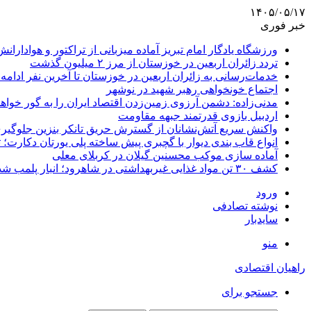
۱۴۰۵/۰۵/۱۷
خبر فوری
ورزشگاه یادگار امام تبریز آماده میزبانی از تراکتور و هوادارانش
تردد زائران اربعین در خوزستان از مرز ۲ میلیون گذشت
خدمات‌رسانی به زائران اربعین در خوزستان تا آخرین نفر ادامه 
اجتماع خونخواهی رهبر شهید در نوشهر
مدنی‌زاده: دشمن آرزوی زمین‌زدن اقتصاد ایران را به گور خواهد
اردبیل بازوی قدرتمند جبهه مقاومت
واکنش سریع آتش‌نشانان از گسترش حریق تانکر بنزین جلوگیر
انواع قاب بندی دیوار با گچبری پیش ساخته پلی یورتان دکارت
آماده سازی موکب محسنین گیلان در کربلای معلی
کشف ۳۰ تن مواد غذایی غیربهداشتی در شاهرود؛ انبار پلمب شد
ورود
نوشته تصادفی
سایدبار
منو
راهیان اقتصادی
جستجو برای