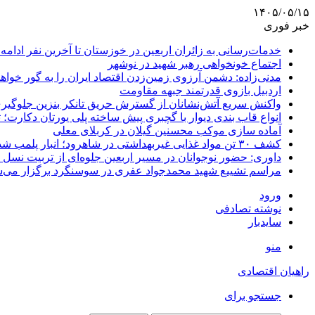
۱۴۰۵/۰۵/۱۵
خبر فوری
خدمات‌رسانی به زائران اربعین در خوزستان تا آخرین نفر ادامه 
اجتماع خونخواهی رهبر شهید در نوشهر
مدنی‌زاده: دشمن آرزوی زمین‌زدن اقتصاد ایران را به گور خواهد
اردبیل بازوی قدرتمند جبهه مقاومت
واکنش سریع آتش‌نشانان از گسترش حریق تانکر بنزین جلوگیر
انواع قاب بندی دیوار با گچبری پیش ساخته پلی یورتان دکارت
آماده سازی موکب محسنین گیلان در کربلای معلی
کشف ۳۰ تن مواد غذایی غیربهداشتی در شاهرود؛ انبار پلمب شد
داوری: حضور نوجوانان در مسیر اربعین جلوه‌ای از تربیت نس
مراسم تشییع شهید محمدجواد عفری در سوسنگرد برگزار می‌
ورود
نوشته تصادفی
سایدبار
منو
راهیان اقتصادی
جستجو برای