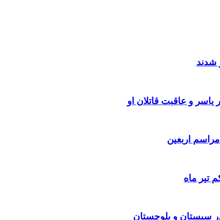
 شدند
یاسر و عاقبت قاتلان او
 تیر ماه