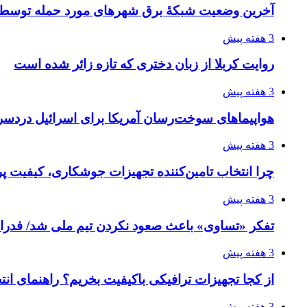
آخرین وضعیت شبکۀ برق شهرهای مورد حمله توسط 
3 هفته پیش
روایت کربلا از زبان دختری که تازه زائر شده است
3 هفته پیش
هواپیماهای سوخت‌رسان آمریکا برای اسرائیل دردس
3 هفته پیش
چرا انتخاب تامین‌کننده تجهیزات جوشکاری، کیفیت پرو
3 هفته پیش
تفکر «تساوی» باعث صعود نکردن تیم ملی شد/ فدر
3 هفته پیش
از کجا تجهیزات ترافیکی باکیفیت بخریم؟ راهنمای ان
3 هفته پیش