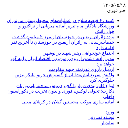
۱۴۰۵/۰۵/۱۸
خبر فوری
کشف ۶ قبضه سلاح در عملیات‌های محیط‌زیستی مازندران
ورزشگاه یادگار امام تبریز آماده میزبانی از تراکتور و
هوادارانش
تردد زائران اربعین در خوزستان از مرز ۲ میلیون گذشت
خدمات‌رسانی به زائران اربعین در خوزستان تا آخرین نفر
ادامه دارد
اجتماع خونخواهی رهبر شهید در نوشهر
مدنی‌زاده: دشمن آرزوی زمین‌زدن اقتصاد ایران را به گور
خواهد برد
اردبیل بازوی قدرتمند جبهه مقاومت
واکنش سریع آتش‌نشانان از گسترش حریق تانکر بنزین
جلوگیری کرد
انواع قاب بندی دیوار با گچبری پیش ساخته پلی یورتان
دکارت؛ تحولی لوکس، فوری و بدون تخریب در دکوراسیون
داخلی
آماده سازی موکب محسنین گیلان در کربلای معلی
ورود
نوشته تصادفی
سایدبار