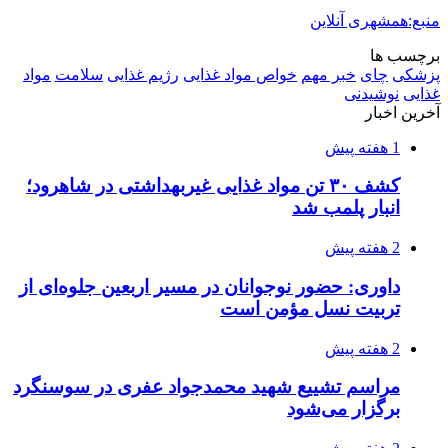
منبع:همشهری آنلاین
برچسب ها
پزشکی
چای
خبر مهم
خواص مواد غذایی
رژیم غذایی
سلامت
مواد
غذایی
نوشیدنی
آخرین اخبار
1 هفته پیش
کشف ۳۰ تن مواد غذایی غیربهداشتی در شاهرود؛
انبار پلمب شد
2 هفته پیش
داوری: حضور نوجوانان در مسیر اربعین جلوه‌ای از
تربیت نسل مؤمن است
2 هفته پیش
مراسم تشییع شهید محمدجواد عفری در سوسنگرد
برگزار می‌شود