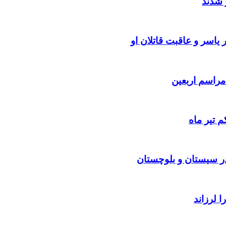
 شدند
یاسر و عاقبت قاتلان او
 تیر ماه