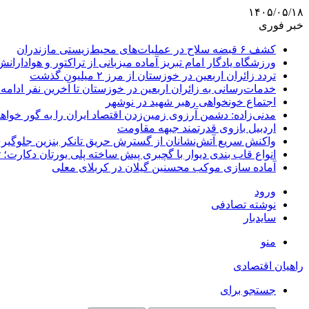
۱۴۰۵/۰۵/۱۸
خبر فوری
کشف ۶ قبضه سلاح در عملیات‌های محیط‌زیستی مازندران
ورزشگاه یادگار امام تبریز آماده میزبانی از تراکتور و هوادارانش
تردد زائران اربعین در خوزستان از مرز ۲ میلیون گذشت
خدمات‌رسانی به زائران اربعین در خوزستان تا آخرین نفر ادامه 
اجتماع خونخواهی رهبر شهید در نوشهر
مدنی‌زاده: دشمن آرزوی زمین‌زدن اقتصاد ایران را به گور خواهد
اردبیل بازوی قدرتمند جبهه مقاومت
واکنش سریع آتش‌نشانان از گسترش حریق تانکر بنزین جلوگیر
انواع قاب بندی دیوار با گچبری پیش ساخته پلی یورتان دکارت
آماده سازی موکب محسنین گیلان در کربلای معلی
ورود
نوشته تصادفی
سایدبار
منو
راهیان اقتصادی
جستجو برای