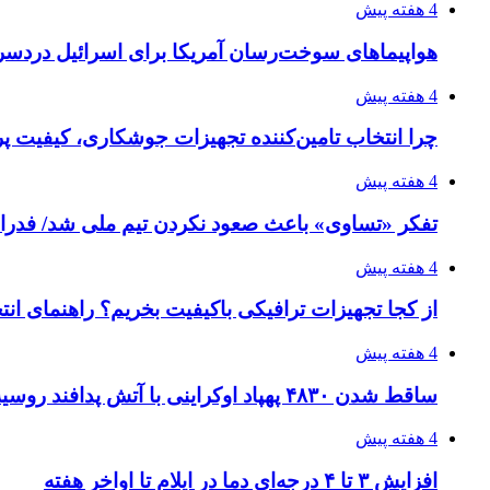
4 هفته پیش
هواپیماهای سوخت‌رسان آمریکا برای اسرائیل دردس
4 هفته پیش
چرا انتخاب تامین‌کننده تجهیزات جوشکاری، کیفیت پرو
4 هفته پیش
تفکر «تساوی» باعث صعود نکردن تیم ملی شد/ فدر
4 هفته پیش
از کجا تجهیزات ترافیکی باکیفیت بخریم؟ راهنمای ان
4 هفته پیش
ساقط شدن ۴۸۳۰ پهپاد اوکراینی با آتش پدافند روسیه
4 هفته پیش
افزایش ۳ تا ۴ درجه‌ای دما در ایلام تا اواخر هفته