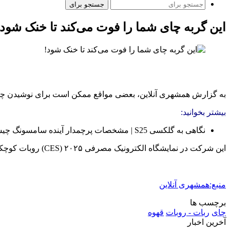
جستجو برای
این گربه چای شما را فوت می‌کند تا خنک شود!
به گزارش همشهری آنلاین، بعضی مواقع ممکن است برای نوشیدن چای یا قهوه عجله داشته باشی
بیشتر بخوانید:
نگاهی به گلکسی S25 | مشخصات پرچمدار آینده سامسونگ چیست؟
این شرکت در نمایشگاه الکترونیک مصرفی ۲۰۲۵ (CES) روبات کوچکی به ‌شکل گربه معرفی کرده که بر لبه لیوان، فنجان یا کاسه شما می‌نشیند و روی سطح نوشیدنی می‌دمد تا آن را برای‌تان خنک کند.
منبع:همشهری آنلاین
برچسب ها
چای
ربات - روبات
قهوه
آخرین اخبار