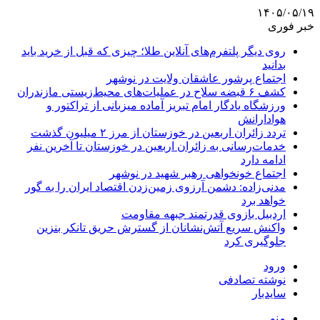
۱۴۰۵/۰۵/۱۹
خبر فوری
روی دیگر پلتفرم‌های آنلاین طلا؛ چیزی که قبل از خرید باید
بدانید
اجتماع پرشور عاشقان ولایت در نوشهر
کشف ۶ قبضه سلاح در عملیات‌های محیط‌زیستی مازندران
ورزشگاه یادگار امام تبریز آماده میزبانی از تراکتور و
هوادارانش
تردد زائران اربعین در خوزستان از مرز ۲ میلیون گذشت
خدمات‌رسانی به زائران اربعین در خوزستان تا آخرین نفر
ادامه دارد
اجتماع خونخواهی رهبر شهید در نوشهر
مدنی‌زاده: دشمن آرزوی زمین‌زدن اقتصاد ایران را به گور
خواهد برد
اردبیل بازوی قدرتمند جبهه مقاومت
واکنش سریع آتش‌نشانان از گسترش حریق تانکر بنزین
جلوگیری کرد
ورود
نوشته تصادفی
سایدبار
منو