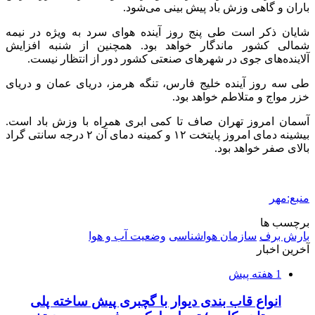
2 هفته پیش
مراسم تشییع شهید محمدجواد عفری در سوسنگرد
برگزار می‌شود
2 هفته پیش
کشف ۱۵۲ دستگاه ماینر غیرمجاز در لرستان
2 هفته پیش
شفاف‌سازی ۲۸ میلیارد یورو تعهدات ارزی
2 هفته پیش
اکیپ صیادان غیرمجاز ماهی در سنقروکلیایی
دستگیر شدند
2 هفته پیش
ماجرای پیشگویی صریح پیامبر(ع) درباره شهادت
عمار یاسر و عاقبت قاتلان او