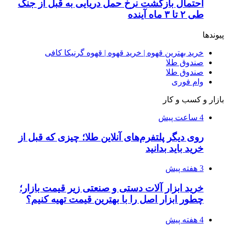
عاشقانه، دارک رومنس و رمان بدون حذفیات
۱۴۰۵/۰۴/۱۴
راهنمای جامع خرید تجهیزات اندازه گیری؛ چطور
دقیق‌ترین ابزارها را آنلاین بخریم؟
۱۴۰۵/۰۴/۰۹
آربی نوا؛ راهکار هوشمند برای شناسایی
فرصت‌های آربیتراژ ارز دیجیتال
۱۴۰۵/۰۴/۰۶
بروکر لایت فایننس (LiteFinance) چیست و چرا
محبوب شده است؟
۱۴۰۵/۰۳/۳۱
از کجا بفهمیم کانال‌های هوا نشتی دارند؟ ۸ نشانه
که نباید نادیده بگیرید
پیشنهاد سردبیر