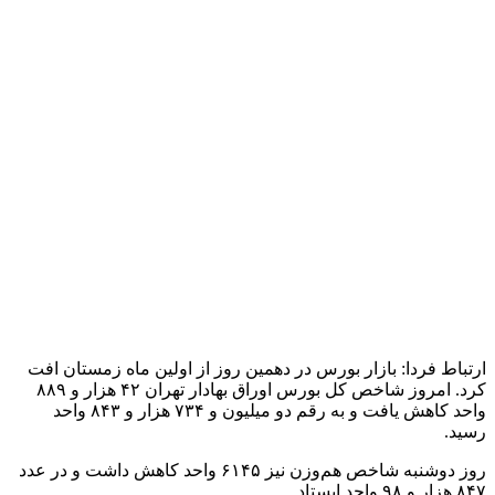
روز دوشنبه حدود ۶۱۶ هزار فقره معامله به ارزش بیش از ۱۳ هزار
میلیارد تومان در بازار سهام انجام شد.
نقشه بازار بورس ـ دوشنبه ۱۰ دی ۱۴۰۳
فارس، فولاد و فملی بیشترین تاثیر منفی را بر شاخص بورس
داشتند. از نمادهای پرتراکنش نیز می‌توان به شستا، وبملت و بپویا
اشاره کرد.
روز ۱۰ دی ۱۴۰۳ شاخص فرابورس ایران هم بورس ۲۰۲ واحد
کاهش یافت و به ۲۵ هزار و ۸۴۲ واحد رسید.
تعداد معاملات امروز فرابورس بیش از ۳۱۸ هزار فقره و ارزش آن
رقم قابل توجه ۴۶۴ هزار میلیارد تومان بود.
کگهر، وسپهر و بپاس بیشترین تاثیر منفی را بر شاخص فرابورس
داشتند. آواک، شفام و خاور هم از نمادهای پرتراکنش بودند.
بازار سهام از روز دوم آبان روند صعودی به خود گرفته و در ادامه
رکوردهای جدیدی را به ثبت رساند. تا جایی که در این مدت شاخص
کل بورس حدود ۴۰ درصد رشد کرد که بیشترین میزان بازدهی را در
مقایسه با بازارهای رقیب مثل ارز، سکه و طلا از آن خود کرد.