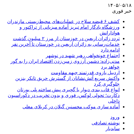
۱۴۰۵/۰۵/۱۸
خبر فوری
کشف ۶ قبضه سلاح در عملیات‌های محیط‌زیستی مازندران
ورزشگاه یادگار امام تبریز آماده میزبانی از تراکتور و
هوادارانش
تردد زائران اربعین در خوزستان از مرز ۲ میلیون گذشت
خدمات‌رسانی به زائران اربعین در خوزستان تا آخرین نفر
ادامه دارد
اجتماع خونخواهی رهبر شهید در نوشهر
مدنی‌زاده: دشمن آرزوی زمین‌زدن اقتصاد ایران را به گور
خواهد برد
اردبیل بازوی قدرتمند جبهه مقاومت
واکنش سریع آتش‌نشانان از گسترش حریق تانکر بنزین
جلوگیری کرد
انواع قاب بندی دیوار با گچبری پیش ساخته پلی یورتان
دکارت؛ تحولی لوکس، فوری و بدون تخریب در دکوراسیون
داخلی
آماده سازی موکب محسنین گیلان در کربلای معلی
ورود
نوشته تصادفی
سایدبار