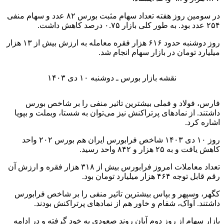
یکشنبه ۲۷ آبان بازار سرمایه پس از حدود چهار ماه کانال ۲.۲
میلیون واحد را پس گرفت و یکشنبه ۴ آذر از مرز ۲.۳ میلیون واحد
عبور کرد. سه‌شنبه ۶ آذر پس از حدود ۱۹ ماه کانال ۲.۴ میلیون واحد
را پس گرفت، ۱۴ آذر برای نخستین بار وارد کانال ۲.۵ میلیون واحد
شد و پس از آن رکوردهای جدیدی را به ثبت رساند؛ به طوری که ۲۴
آذرماه به کانال ۲.۶ میلیون دست یافت، یکم دی کانال ۲.۷ میلیون
واحد را فتح کرد. چهارم دی وارد کانال ۲.۸ میلیون شد اما ۹ دی این
کانال را از دست داد.
با برگزاری انتخابات ریاست جمهوری آمریکا و پیروزی ترامپ در
روز ۱۶ آبان، اگرچه بازار سهام در ایران منفی شد اما عمده نمادها
در گروه‌های معادن، پتروشیمی، فلزات اساسی و سکه طلا مثبت
شدند. از چهار هفته قبل تا کنون نیز بورس روند مثبتی به خود گرفته
بود.
برخی کارشناسان معتقدند بازار سرمایه به لحاظ بنیادی شرایط
مطلوبی دارد اما متغیرهای سیاسی، کمبود نقدینگی، عدم اعتماد
سهامداران و فعالیت نوسان‌گیری تا کنون باعث شده تا بازار نتواند
آن‌طور که باید و شاید رشد کند. با این حال بورس در هفته‌های اخیر
رکوردشکنی کرده و برای اولین بار وارد کانال ۲.۷ میلیون واحد شده
است.
انتهای پیام