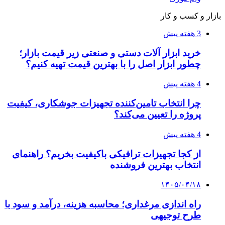
فروشگاه کتاب DMDBook | خرید کتاب فانتزی،
عاشقانه، دارک رومنس و رمان بدون حذفیات
۱۴۰۵/۰۴/۱۴
راهنمای جامع خرید تجهیزات اندازه گیری؛ چطور
دقیق‌ترین ابزارها را آنلاین بخریم؟
۱۴۰۵/۰۴/۰۹
آربی نوا؛ راهکار هوشمند برای شناسایی
فرصت‌های آربیتراژ ارز دیجیتال
۱۴۰۵/۰۴/۰۶
بروکر لایت فایننس (LiteFinance) چیست و چرا
محبوب شده است؟
۱۴۰۵/۰۳/۳۱
از کجا بفهمیم کانال‌های هوا نشتی دارند؟ ۸ نشانه
که نباید نادیده بگیرید