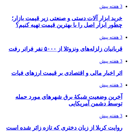
دردسرساز شد
4 هفته پیش
چرا انتخاب تامین‌کننده تجهیزات جوشکاری، کیفیت
پروژه را تعیین می‌کند؟
4 هفته پیش
تفکر «تساوی» باعث صعود نکردن تیم ملی شد/
فدراسیون نگاهش را عوض کند
4 هفته پیش
از کجا تجهیزات ترافیکی باکیفیت بخریم؟ راهنمای
انتخاب بهترین فروشنده
4 هفته پیش
ساقط شدن ۴۸۳۰ پهپاد اوکراینی با آتش پدافند
روسیه