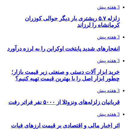
4 هفته پیش
تفکر «تساوی» باعث صعود نکردن تیم ملی شد/
فدراسیون نگاهش را عوض کند
4 هفته پیش
از کجا تجهیزات ترافیکی باکیفیت بخریم؟ راهنمای
انتخاب بهترین فروشنده
4 هفته پیش
ساقط شدن ۴۸۳۰ پهپاد اوکراینی با آتش پدافند
روسیه
4 هفته پیش
افزایش ۳ تا ۴ درجه‌ای دما در ایلام تا اواخر هفته
4 هفته پیش
رکوردزنی عمل پیوند عضو در قلب پایتخت