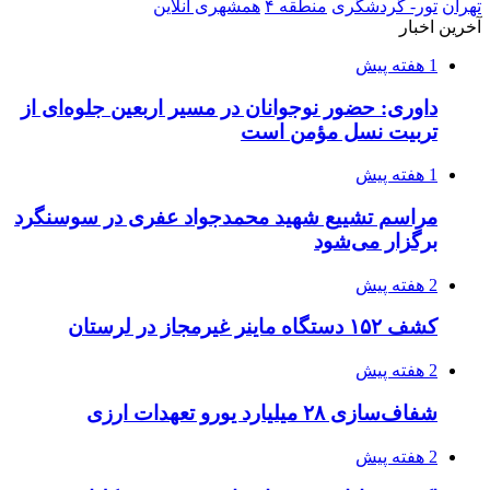
کشف حدود ۳۰۰ کیلوگرم موادمخدر و ۶ قبضه سلاح
در سیستان و بلوچستان
3 هفته پیش
زلزله ۵.۷ ریشتری بار دیگر حوالی کوزران
کرمانشاه را لرزاند
3 هفته پیش
انفجارهای شدید پایتخت اوکراین را به لرزه درآورد
3 هفته پیش
خرید ابزار آلات دستی و صنعتی زیر قیمت بازار؛
چطور ابزار اصل را با بهترین قیمت تهیه کنیم؟
3 هفته پیش
قربانیان زلزله‌های ونزوئلا از ۵۰۰۰ نفر فراتر رفت
3 هفته پیش