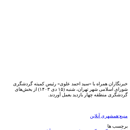
2 هفته پیش
اکیپ صیادان غیرمجاز ماهی در سنقروکلیایی
دستگیر شدند
2 هفته پیش
ماجرای پیشگویی صریح پیامبر(ع) درباره شهادت
عمار یاسر و عاقبت قاتلان او
2 هفته پیش
اعزام ۱۷۰ دستگاه ماشین‌آلات شهرداری تهران
برای مراسم اربعین
2 هفته پیش
صفحه اول روزنامه‌های کرمانشاه چهارشنبه سی و
یکم تیر ماه
3 هفته پیش