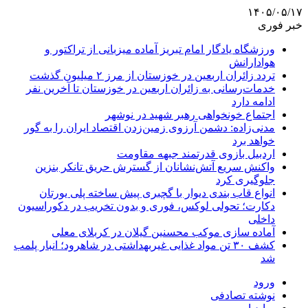
۱۴۰۵/۰۵/۱۷
خبر فوری
ورزشگاه یادگار امام تبریز آماده میزبانی از تراکتور و
هوادارانش
تردد زائران اربعین در خوزستان از مرز ۲ میلیون گذشت
خدمات‌رسانی به زائران اربعین در خوزستان تا آخرین نفر
ادامه دارد
اجتماع خونخواهی رهبر شهید در نوشهر
مدنی‌زاده: دشمن آرزوی زمین‌زدن اقتصاد ایران را به گور
خواهد برد
اردبیل بازوی قدرتمند جبهه مقاومت
واکنش سریع آتش‌نشانان از گسترش حریق تانکر بنزین
جلوگیری کرد
انواع قاب بندی دیوار با گچبری پیش ساخته پلی یورتان
دکارت؛ تحولی لوکس، فوری و بدون تخریب در دکوراسیون
داخلی
آماده سازی موکب محسنین گیلان در کربلای معلی
کشف ۳۰ تن مواد غذایی غیربهداشتی در شاهرود؛ انبار پلمب
شد
ورود
نوشته تصادفی