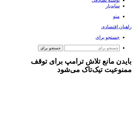
نوشته تصادفی
سایدبار
منو
راهیان اقتصادی
جستجو برای
جستجو برای
بایدن مانع تلاش ترامپ برای توقف
ممنوعیت تیک‌تاک می‌شود
ارتباط فردا: وزارت دادگستری دولت جو بایدن، رئیس جمهور
آمریکا، یک هفته قبل از جلسه دادگاه در ۱۰ ژانویه، از قضات
دادگستری خواست تا با وجود درخواست ترامپ برای به تاخیر
انداختن ممنوعیت تیک‌تاک، از این قانون حمایت کنند. این وزارتخانه
اعلام کرد تیک‌تاک، توجیهی برای توقف اجرای این قانون ندارد و