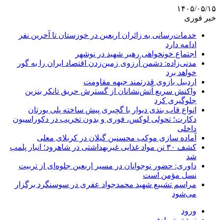
۱۴۰۵/۰۵/۱۵
خبر فوری
خدمات‌رسانی به زائران اربعین در خوزستان تا آخرین نفر
ادامه دارد
اجتماع خونخواهی رهبر شهید در نوشهر
مدنی‌زاده: دشمن آرزوی زمین‌زدن اقتصاد ایران را به گور
خواهد برد
اردبیل بازوی قدرتمند جبهه مقاومت
واکنش سریع آتش‌نشانان از گسترش حریق تانکر بنزین
جلوگیری کرد
انواع قاب بندی دیوار با گچبری پیش ساخته پلی یورتان
دکارت؛ تحولی لوکس، فوری و بدون تخریب در دکوراسیون
داخلی
آماده سازی موکب محسنین گیلان در کربلای معلی
کشف ۳۰ تن مواد غذایی غیربهداشتی در شاهرود؛ انبار پلمب
شد
داوری: حضور نوجوانان در مسیر اربعین جلوه‌ای از تربیت
نسل مؤمن است
مراسم تشییع شهید محمدجواد عفری در سوسنگرد برگزار
می‌شود
ورود