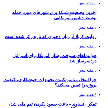
تفکر «تساوی» باعث صعود نکردن تیم ملی شد/
فدراسیون نگاهش را عوض کند
3 هفته پیش
از کجا تجهیزات ترافیکی باکیفیت بخریم؟ راهنمای
انتخاب بهترین فروشنده
3 هفته پیش
ساقط شدن ۴۸۳۰ پهپاد اوکراینی با آتش پدافند
روسیه
4 هفته پیش
افزایش ۳ تا ۴ درجه‌ای دما در ایلام تا اواخر هفته
4 هفته پیش
رکوردزنی عمل پیوند عضو در قلب پایتخت
4 هفته پیش