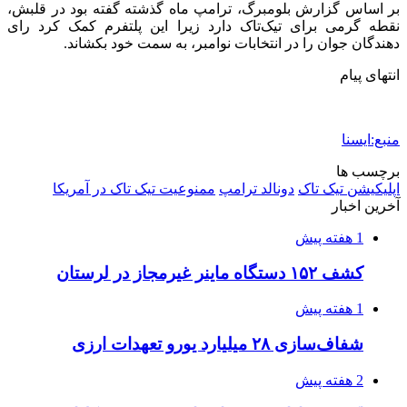
اکیپ صیادان غیرمجاز ماهی در سنقروکلیایی
دستگیر شدند
2 هفته پیش
ماجرای پیشگویی صریح پیامبر(ع) درباره شهادت
عمار یاسر و عاقبت قاتلان او
2 هفته پیش
اعزام ۱۷۰ دستگاه ماشین‌آلات شهرداری تهران
برای مراسم اربعین
2 هفته پیش
صفحه اول روزنامه‌های کرمانشاه چهارشنبه سی و
یکم تیر ماه
2 هفته پیش
کشف حدود ۳۰۰ کیلوگرم موادمخدر و ۶ قبضه سلاح