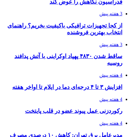
مدیرعامل برق تهران: کاهش ۱۰ درصدی مصرف
برق، ضامن پایداری شبکه است
4 هفته پیش
راه اندازی مرغداری؛ محاسبه هزینه، درآمد و سود با
طرح توجیهی
4 هفته پیش
۱۴۲۰؛ راه ارتباطی بیمه شدگان تأمین‌اجتماعی
4 هفته پیش
احتمال بازگشت نرخ حمل دریایی به قبل از جنگ
طی ۲ تا ۳ ماه آینده
۱۴۰۵/۰۴/۱۵
شکست شاگردان قهرمانی مقابل چین تایپه/ تلاش
برای عنوان یازدهمی