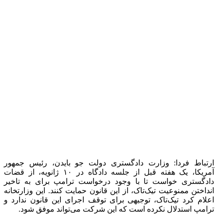
ترامپ استدلال نکرده است که این شرکت می‌تواند موفق شود.
دولت آمریکا و تیک‌تاک در آستانه جلسه دادگاه هفته آینده، سرگرم
فراهم کردن استدلال‌های خود در خصوص قانون ممنوعیت تیک‌تاک
هستند.
تیک‌تاک که متعلق به شرکت چینی بایت دنس است، در جدیدترین
اظهارنامه خود، از دادگاه عالی خواست این قانون را خلاف قانون
اساسی اعلام کند یا حداقل، اجرای آن را برای بررسی دقیق‌تر، به
طور موقت، متوقف کند. این شرکت همچنین به خطرات
استدلال‌های دولت برای حقوق آزادی بیان اشاره کرد.
ترامپ هفته گذشته با درخواست برای یک پنجره مذاکرات
غیرمعمول، وارد این موضوع حقوقی شد. رئیس جمهور منتخب
آمریکا، به توافق خاصی که مد نظرش باشد یا مدتی که لازم است
اجرای این قانون به تاخیر بیفتد، اشاره نکرد.
این اظهارات نشان داد ترامپ، قدرت منحصر به فردی برای فراهم
کردن توافقی دارد که تیک‌تاک را در آمریکا فعال نگه می‌دارد و در
عین حال، امنیت ملی این کشور را تضمین می‌کند.
در طول دوره نخست ریاست جمهوری خود، ترامپ خواستار
ممنوعیت تیک‌تاک شده بود اما سپس، موضع خود را تغییر داد و با
برنامه‌ای موافقت کرد که تحت آن، شرکت اوراکل اداره فعالیت‌های