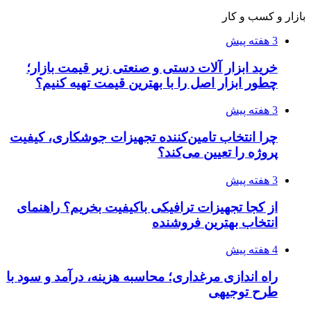
طرح توجیهی
۱۴۰۵/۰۴/۱۵
فروشگاه کتاب DMDBook | خرید کتاب فانتزی،
عاشقانه، دارک رومنس و رمان بدون حذفیات
۱۴۰۵/۰۴/۱۴
راهنمای جامع خرید تجهیزات اندازه گیری؛ چطور
دقیق‌ترین ابزارها را آنلاین بخریم؟
۱۴۰۵/۰۴/۰۹
آربی نوا؛ راهکار هوشمند برای شناسایی
فرصت‌های آربیتراژ ارز دیجیتال
۱۴۰۵/۰۴/۰۶
بروکر لایت فایننس (LiteFinance) چیست و چرا
محبوب شده است؟
۱۴۰۵/۰۳/۳۱