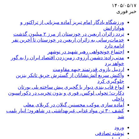
۱۴۰۵/۰۵/۱۷
خبر فوری
ورزشگاه یادگار امام تبریز آماده میزبانی از تراکتور و
هوادارانش
تردد زائران اربعین در خوزستان از مرز ۲ میلیون گذشت
خدمات‌رسانی به زائران اربعین در خوزستان تا آخرین نفر
ادامه دارد
اجتماع خونخواهی رهبر شهید در نوشهر
مدنی‌زاده: دشمن آرزوی زمین‌زدن اقتصاد ایران را به گور
خواهد برد
اردبیل بازوی قدرتمند جبهه مقاومت
واکنش سریع آتش‌نشانان از گسترش حریق تانکر بنزین
جلوگیری کرد
انواع قاب بندی دیوار با گچبری پیش ساخته پلی یورتان
دکارت؛ تحولی لوکس، فوری و بدون تخریب در دکوراسیون
داخلی
آماده سازی موکب محسنین گیلان در کربلای معلی
کشف ۳۰ تن مواد غذایی غیربهداشتی در شاهرود؛ انبار پلمب
شد
ورود
نوشته تصادفی