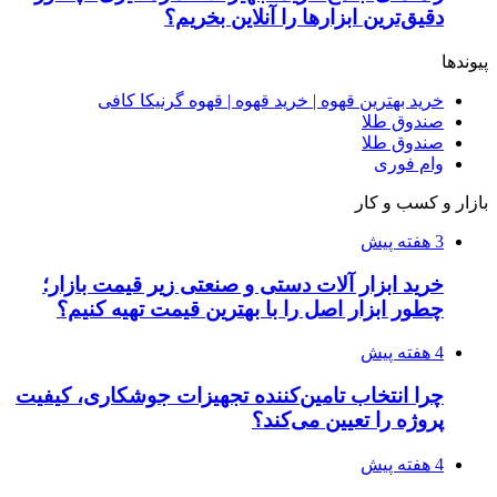
۱۴۰۵/۰۴/۱۵
فروشگاه کتاب DMDBook | خرید کتاب فانتزی،
عاشقانه، دارک رومنس و رمان بدون حذفیات
۱۴۰۵/۰۴/۱۴
راهنمای جامع خرید تجهیزات اندازه گیری؛ چطور
دقیق‌ترین ابزارها را آنلاین بخریم؟
۱۴۰۵/۰۴/۰۹
آربی نوا؛ راهکار هوشمند برای شناسایی
فرصت‌های آربیتراژ ارز دیجیتال
۱۴۰۵/۰۴/۰۶
بروکر لایت فایننس (LiteFinance) چیست و چرا
محبوب شده است؟
۱۴۰۵/۰۳/۳۱