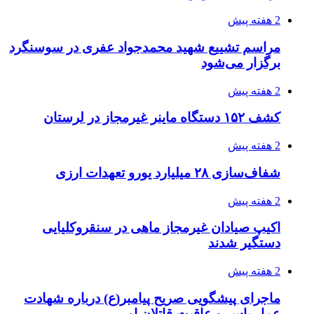
صفحه اول روزنامه‌های کرمانشاه چهارشنبه سی و
یکم تیر ماه
3 هفته پیش
کشف حدود ۳۰۰ کیلوگرم موادمخدر و ۶ قبضه سلاح
در سیستان و بلوچستان
3 هفته پیش
زلزله ۵.۷ ریشتری بار دیگر حوالی کوزران
کرمانشاه را لرزاند
3 هفته پیش
انفجارهای شدید پایتخت اوکراین را به لرزه درآورد
3 هفته پیش
خرید ابزار آلات دستی و صنعتی زیر قیمت بازار؛
چطور ابزار اصل را با بهترین قیمت تهیه کنیم؟