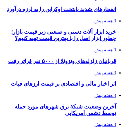
4 هفته پیش
چرا انتخاب تامین‌کننده تجهیزات جوشکاری، کیفیت
پروژه را تعیین می‌کند؟
4 هفته پیش
تفکر «تساوی» باعث صعود نکردن تیم ملی شد/
فدراسیون نگاهش را عوض کند
4 هفته پیش
از کجا تجهیزات ترافیکی باکیفیت بخریم؟ راهنمای
انتخاب بهترین فروشنده
4 هفته پیش
ساقط شدن ۴۸۳۰ پهپاد اوکراینی با آتش پدافند
روسیه
4 هفته پیش