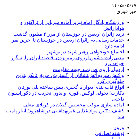
۱۴۰۵/۰۵/۱۷
خبر فوری
ورزشگاه یادگار امام تبریز آماده میزبانی از تراکتور و
هوادارانش
تردد زائران اربعین در خوزستان از مرز ۲ میلیون گذشت
خدمات‌رسانی به زائران اربعین در خوزستان تا آخرین نفر
ادامه دارد
اجتماع خونخواهی رهبر شهید در نوشهر
مدنی‌زاده: دشمن آرزوی زمین‌زدن اقتصاد ایران را به گور
خواهد برد
اردبیل بازوی قدرتمند جبهه مقاومت
واکنش سریع آتش‌نشانان از گسترش حریق تانکر بنزین
جلوگیری کرد
انواع قاب بندی دیوار با گچبری پیش ساخته پلی یورتان
دکارت؛ تحولی لوکس، فوری و بدون تخریب در دکوراسیون
داخلی
آماده سازی موکب محسنین گیلان در کربلای معلی
کشف ۳۰ تن مواد غذایی غیربهداشتی در شاهرود؛ انبار پلمب
شد
ورود
نوشته تصادفی