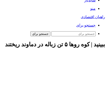
سایدبار
منو
راهیان اقتصادی
جستجو برای
جستجو برای
ببینید | کوه روها ۵ تن زباله در دماوند ریختند
حسین نظر، کوهنورد پیشکسوت و عضو فدارسیون کوهنوردی با
حضور در روزنامه همشهری گفت: قله‌های ایران در سه ماهه منتهی
به مرداد شاهد موج کوهپیمایانی است که ناآگاهانه زباله خود را در
کوهستان جای می‌گذارند. مثلا امسال در علم‌کوه که نگین غرب
رشته کوه البرز است، ۳ تن و در جبهه جنوبی دماوند ۵ تن زباله
برجای گذاشتند. همین وضع در سایر قلل کشور هم قابل مشاهدها
ست. زباله فاجعه قلل مرتفع ایران است. اخیرا در صعود به قله