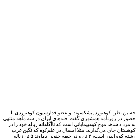
کشف ۱۵۲ دستگاه ماینر غیرمجاز در لرستان
2 هفته پیش
شفاف‌سازی ۲۸ میلیارد یورو تعهدات ارزی
2 هفته پیش
اکیپ صیادان غیرمجاز ماهی در سنقروکلیایی
دستگیر شدند
2 هفته پیش
ماجرای پیشگویی صریح پیامبر(ع) درباره شهادت
عمار یاسر و عاقبت قاتلان او
2 هفته پیش
اعزام ۱۷۰ دستگاه ماشین‌آلات شهرداری تهران
برای مراسم اربعین
2 هفته پیش