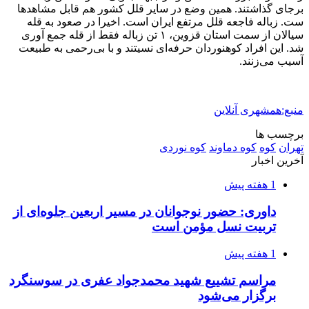
صفحه اول روزنامه‌های کرمانشاه چهارشنبه سی و
یکم تیر ماه
3 هفته پیش
کشف حدود ۳۰۰ کیلوگرم موادمخدر و ۶ قبضه سلاح
در سیستان و بلوچستان
3 هفته پیش
زلزله ۵.۷ ریشتری بار دیگر حوالی کوزران
کرمانشاه را لرزاند
3 هفته پیش
انفجارهای شدید پایتخت اوکراین را به لرزه درآورد
3 هفته پیش
خرید ابزار آلات دستی و صنعتی زیر قیمت بازار؛
چطور ابزار اصل را با بهترین قیمت تهیه کنیم؟