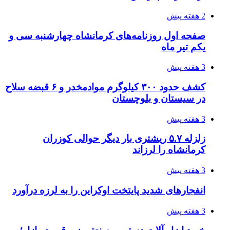
4 هفته پیش
چرا انتخاب تامین‌کننده تجهیزات جوشکاری، کیفیت
پروژه را تعیین می‌کند؟
4 هفته پیش
تفکر «تساوی» باعث صعود نکردن تیم ملی شد/
فدراسیون نگاهش را عوض کند
4 هفته پیش
از کجا تجهیزات ترافیکی باکیفیت بخریم؟ راهنمای
انتخاب بهترین فروشنده
4 هفته پیش
ساقط شدن ۴۸۳۰ پهپاد اوکراینی با آتش پدافند
روسیه
4 هفته پیش
افزایش ۳ تا ۴ درجه‌ای دما در ایلام تا اواخر هفته