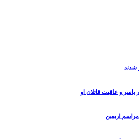
 شدند
یاسر و عاقبت قاتلان او