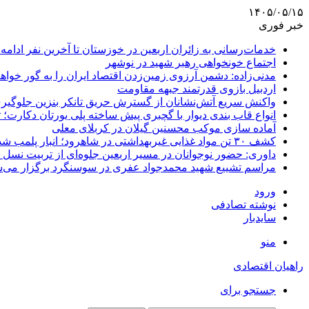
۱۴۰۵/۰۵/۱۵
خبر فوری
خدمات‌رسانی به زائران اربعین در خوزستان تا آخرین نفر ادامه 
اجتماع خونخواهی رهبر شهید در نوشهر
مدنی‌زاده: دشمن آرزوی زمین‌زدن اقتصاد ایران را به گور خواهد
اردبیل بازوی قدرتمند جبهه مقاومت
واکنش سریع آتش‌نشانان از گسترش حریق تانکر بنزین جلوگیر
انواع قاب بندی دیوار با گچبری پیش ساخته پلی یورتان دکارت
آماده سازی موکب محسنین گیلان در کربلای معلی
کشف ۳۰ تن مواد غذایی غیربهداشتی در شاهرود؛ انبار پلمب شد
داوری: حضور نوجوانان در مسیر اربعین جلوه‌ای از تربیت نس
مراسم تشییع شهید محمدجواد عفری در سوسنگرد برگزار می‌
ورود
نوشته تصادفی
سایدبار
منو
راهیان اقتصادی
جستجو برای