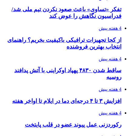
تفکر «تساوی» باعث صعود نکردن تیم ملی شد/
فدراسیون نگاهش را عوض کند
4 هفته پیش
از کجا تجهیزات ترافیکی باکیفیت بخریم؟ راهنمای
انتخاب بهترین فروشنده
4 هفته پیش
ساقط شدن ۴۸۳۰ پهپاد اوکراینی با آتش پدافند
روسیه
4 هفته پیش
افزایش ۳ تا ۴ درجه‌ای دما در ایلام تا اواخر هفته
4 هفته پیش
رکوردزنی عمل پیوند عضو در قلب پایتخت