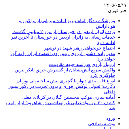
۱۴۰۵/۰۵/۱۷
خبر فوری
ورزشگاه یادگار امام تبریز آماده میزبانی از تراکتور و
هوادارانش
تردد زائران اربعین در خوزستان از مرز ۲ میلیون گذشت
خدمات‌رسانی به زائران اربعین در خوزستان تا آخرین نفر
ادامه دارد
اجتماع خونخواهی رهبر شهید در نوشهر
مدنی‌زاده: دشمن آرزوی زمین‌زدن اقتصاد ایران را به گور
خواهد برد
اردبیل بازوی قدرتمند جبهه مقاومت
واکنش سریع آتش‌نشانان از گسترش حریق تانکر بنزین
جلوگیری کرد
انواع قاب بندی دیوار با گچبری پیش ساخته پلی یورتان
دکارت؛ تحولی لوکس، فوری و بدون تخریب در دکوراسیون
داخلی
آماده سازی موکب محسنین گیلان در کربلای معلی
کشف ۳۰ تن مواد غذایی غیربهداشتی در شاهرود؛ انبار پلمب
شد
ورود
نوشته تصادفی