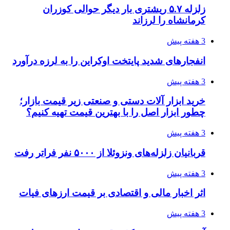
دردسرساز شد
4 هفته پیش
چرا انتخاب تامین‌کننده تجهیزات جوشکاری، کیفیت
پروژه را تعیین می‌کند؟
4 هفته پیش
تفکر «تساوی» باعث صعود نکردن تیم ملی شد/
فدراسیون نگاهش را عوض کند
4 هفته پیش
از کجا تجهیزات ترافیکی باکیفیت بخریم؟ راهنمای
انتخاب بهترین فروشنده
4 هفته پیش
ساقط شدن ۴۸۳۰ پهپاد اوکراینی با آتش پدافند
روسیه