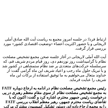
اظهار داشت: اگر گشایش اقتصادی از این طریق انجام‌پذیر است،
باید تمام ابعاد مختلف این موضوع توسط اعضای محترم و
کمیسیون‌های ذیربط به دقت بررسی شود تا در صحن مجمع در
خصوص آن تصمیم گیری نهایی به عمل آید.
وی در خاتمه افزود: توصیه اکید من این است که در بررسی این
موضوع با رعایت ملاحظات امنیتی و اقتصادی کشور از افراط و
تفریط بپرهیزیم و ضروری است که اعضای محترم دولت نظرات
دقیق و فنی خود را بیان کنند تا اعضای مجمع به لحاظ فنی بتوانند
آنچه را که به نفع و فایده است و نیز آنچه راکه به هزینه و زیان است
به دقت بسنجند و تصمیم مبتنی بر مصالح نظام اتخاذ نمایند.
اعضای مجمع در ادامه با اعلام دستور جلسه توسط آقای دکتر
محمدباقر ذوالقدر، دبیر مجمع تشخیص مصلحت نظام به «بررسی
وضعیت اقتصادی کشور» پرداختند.
در این موضوع دکتر محسن رضایی، رئیس کمیسیون اقتصادی
مجمع و برخی از اعضای مجمع به ارائه تصویرکلی از وضعیت
اقتصادی کشور، دلایل این وضعیت و اظهار نظر در خصوص
پیشنهادهای کمیسیون اقتصادی برای برون رفت از روندهای نزولی
با تکیه بر ظرفیت‌ها و توانمندی‎های موجود در کشور پرداختند.
پس از توضیحات دکتر فرزین، رئیس کل بانک مرکزی، در خصوص
فعالیت‌های صورت گرفته برای کنترل تورم و نرخ ارز و همچنین