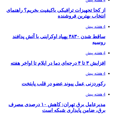
احتمال بازگشت نرخ حمل دریایی به قبل از جنگ
طی ۲ تا ۳ ماه آینده
۱۴۰۵/۰۴/۱۵
شکست شاگردان قهرمانی مقابل چین تایپه/ تلاش
برای عنوان یازدهمی
۱۴۰۵/۰۴/۱۵
فروشگاه کتاب DMDBook | خرید کتاب فانتزی،
عاشقانه، دارک رومنس و رمان بدون حذفیات
۱۴۰۵/۰۴/۱۴
راهنمای جامع خرید تجهیزات اندازه گیری؛ چطور
دقیق‌ترین ابزارها را آنلاین بخریم؟
پیوندها
خرید بهترین قهوه | خرید قهوه | قهوه گرنیکا کافی
صندوق طلا