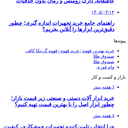
طرح توجیهی
۱۴۰۵/۰۴/۱۵
فروشگاه کتاب DMDBook | خرید کتاب فانتزی،
عاشقانه، دارک رومنس و رمان بدون حذفیات
۱۴۰۵/۰۴/۱۴
راهنمای جامع خرید تجهیزات اندازه گیری؛ چطور
دقیق‌ترین ابزارها را آنلاین بخریم؟
۱۴۰۵/۰۴/۰۹
آربی نوا؛ راهکار هوشمند برای شناسایی
فرصت‌های آربیتراژ ارز دیجیتال
۱۴۰۵/۰۴/۰۶
بروکر لایت فایننس (LiteFinance) چیست و چرا
محبوب شده است؟