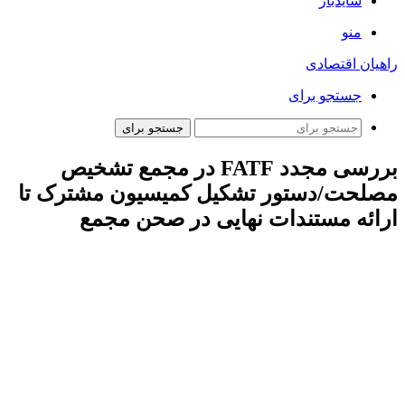
سایدبار
منو
راهیان اقتصادی
جستجو برای
جستجو برای
بررسی مجدد FATF در مجمع تشخیص
مصلحت/دستور تشکیل کمیسیون مشترک تا
ارائه مستندات نهایی در صحن مجمع
ارتباط فردا: در جلسه امروز مجمع به ریاست آیت الله صادق آملی
لاریجانی و با حضور اکثریت اعضاء «وضعیت اقتصادی کشور» مورد