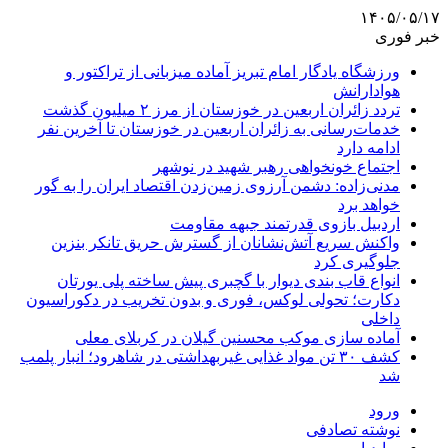
۱۴۰۵/۰۵/۱۷
خبر فوری
ورزشگاه یادگار امام تبریز آماده میزبانی از تراکتور و
هوادارانش
تردد زائران اربعین در خوزستان از مرز ۲ میلیون گذشت
خدمات‌رسانی به زائران اربعین در خوزستان تا آخرین نفر
ادامه دارد
اجتماع خونخواهی رهبر شهید در نوشهر
مدنی‌زاده: دشمن آرزوی زمین‌زدن اقتصاد ایران را به گور
خواهد برد
اردبیل بازوی قدرتمند جبهه مقاومت
واکنش سریع آتش‌نشانان از گسترش حریق تانکر بنزین
جلوگیری کرد
انواع قاب بندی دیوار با گچبری پیش ساخته پلی یورتان
دکارت؛ تحولی لوکس، فوری و بدون تخریب در دکوراسیون
داخلی
آماده سازی موکب محسنین گیلان در کربلای معلی
کشف ۳۰ تن مواد غذایی غیربهداشتی در شاهرود؛ انبار پلمب
شد
ورود
نوشته تصادفی