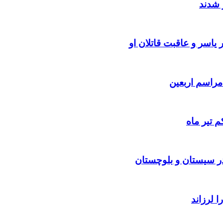
 شدند
یاسر و عاقبت قاتلان او
 تیر ماه