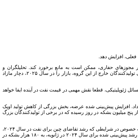
 فعلی، افزایش دهد.
 مجوزهای حفاری، ممکن است به مانع برخورد کند. تحلیلگران و
پیش‌بینی‌کنندگان می‌گویند حتی اگر اوپک پلاس به تعهد فعلی خود برای احیای تدریجی عرضه خود از آوریل، پایبند بماند، تولید بالاتر از سوی تولیدکنندگان خارج از این گروه، بازار را در سال ۲۰۲۵، دچار مازاد
مسائل ژئوپلیتیکی، قطعا نقش مهمی در قیمت نفت در آینده ایفا خواهد
داد. افزایش پیش‌بینی شده عرضه، بخش بزرگی از کاهش تولید اوپک
 جهانی نفت، به بیش از پنج میلیون بشکه در روز رسیده که در برخی از تولیدکنندگان بزرگ
در نتیجه، اندی لیپو، رئیس شرکت «لیپو اویل آسوشیتس»، به یاهو فایننس گفت: بازار نفت در مورد عرضه در چند سال آینده نگران نیست؛ به خصوص در شرایطی که رشد تقاضای چین برای نفت در سال ۲۰۲۴،
دور از حد مطلوب بوده است. ارزیابی‌ها از رشد تقاضای چین برای نفت در طول سال ۲۰۲۴، مرتبا بازنگری شد و از ۷۰۰ هزار بشکه در روز رشد پیش‌بینی شده برای سال ۲۰۲۴ در ژانویه، به ۱۸۰ هزار بشکه در