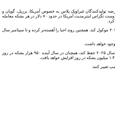
۲۰۲ پیش‌بینی کردند رشد ملایم تقاضا در سال ۲۰۲۵ و افزایش قابل ملاحظه عرضه تولیدکنندگان غیراوپک پلاس به خصوص آمریکا، برزیل، گویان و
آرژانتین، قیمت نفت را در سال ۲۰۲۵، در همین سطوح فعلی نگه دارد. در حال حاضر، نفت برنت در پایین کانال ۷۰ دلار در هر بشکه و نفت وست تگزاس اینترمدیت آمریکا در حدود ۷۰ دلار در هر بشکه معامله
اوپک پلاس در اوایل دسامبر، تصمیم گرفت آغاز احیای تدریجی ۲.۲ میلیون بشکه در روز تولید خود را از ژانویه سال ۲۰۲۵، به آوریل سال ۲۰۲۵ موکول کند. همچنین روند احیا را آهسته‌تر کرده و تا سپتامبر سال
 وجود خواهد داشت.
آژانس بین‌المللی انرژی (IEA) در گزارش ماهانه خود برای دسامبر اعلام کرد حتی اگر اوپک پلاس محدودیت عرضه نفت خود را برای کل سال ۲۰۲۵ حفظ کند، همچنان در سال آینده ۹۵۰ هزار بشکه در روز
 تغییر کنند.