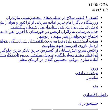
۱۴۰۵/۰۵/۱۸
خبر فوری
کشف ۶ قبضه سلاح در عملیات‌های محیط‌زیستی مازندران
ورزشگاه یادگار امام تبریز آماده میزبانی از تراکتور و هوادارانش
تردد زائران اربعین در خوزستان از مرز ۲ میلیون گذشت
خدمات‌رسانی به زائران اربعین در خوزستان تا آخرین نفر ادامه 
اجتماع خونخواهی رهبر شهید در نوشهر
مدنی‌زاده: دشمن آرزوی زمین‌زدن اقتصاد ایران را به گور خواهد
اردبیل بازوی قدرتمند جبهه مقاومت
واکنش سریع آتش‌نشانان از گسترش حریق تانکر بنزین جلوگیر
انواع قاب بندی دیوار با گچبری پیش ساخته پلی یورتان دکارت
آماده سازی موکب محسنین گیلان در کربلای معلی
ورود
نوشته تصادفی
سایدبار
منو
راهیان اقتصادی
جستجو برای