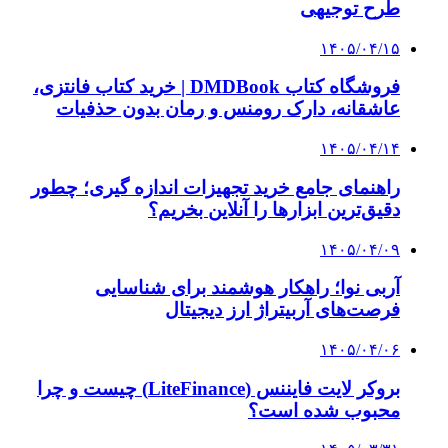
طرح توجیهی
۱۴۰۵/۰۴/۱۵
فروشگاه کتاب DMDBook | خرید کتاب فانتزی،
عاشقانه، دارک رومنس و رمان بدون حذفیات
۱۴۰۵/۰۴/۱۴
راهنمای جامع خرید تجهیزات اندازه گیری؛ چطور
دقیق‌ترین ابزارها را آنلاین بخریم؟
۱۴۰۵/۰۴/۰۹
آربی نوا؛ راهکار هوشمند برای شناسایی
فرصت‌های آربیتراژ ارز دیجیتال
۱۴۰۵/۰۴/۰۶
بروکر لایت فایننس (LiteFinance) چیست و چرا
محبوب شده است؟