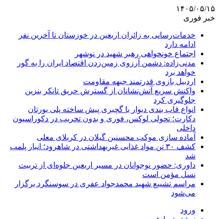
۱۴۰۵/۰۵/۱۵
خبر فوری
خدمات‌رسانی به زائران اربعین در خوزستان تا آخرین نفر
ادامه دارد
اجتماع خونخواهی رهبر شهید در نوشهر
مدنی‌زاده: دشمن آرزوی زمین‌زدن اقتصاد ایران را به گور
خواهد برد
اردبیل بازوی قدرتمند جبهه مقاومت
واکنش سریع آتش‌نشانان از گسترش حریق تانکر بنزین
جلوگیری کرد
انواع قاب بندی دیوار با گچبری پیش ساخته پلی یورتان
دکارت؛ تحولی لوکس، فوری و بدون تخریب در دکوراسیون
داخلی
آماده سازی موکب محسنین گیلان در کربلای معلی
کشف ۳۰ تن مواد غذایی غیربهداشتی در شاهرود؛ انبار پلمب
شد
داوری: حضور نوجوانان در مسیر اربعین جلوه‌ای از تربیت
نسل مؤمن است
مراسم تشییع شهید محمدجواد عفری در سوسنگرد برگزار
می‌شود
ورود