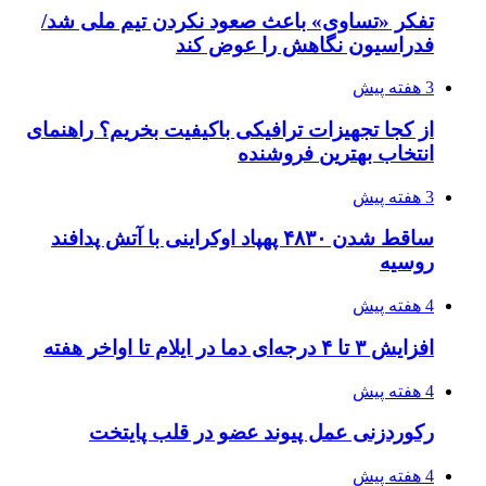
تفکر «تساوی» باعث صعود نکردن تیم ملی شد/
فدراسیون نگاهش را عوض کند
3 هفته پیش
از کجا تجهیزات ترافیکی باکیفیت بخریم؟ راهنمای
انتخاب بهترین فروشنده
3 هفته پیش
ساقط شدن ۴۸۳۰ پهپاد اوکراینی با آتش پدافند
روسیه
4 هفته پیش
افزایش ۳ تا ۴ درجه‌ای دما در ایلام تا اواخر هفته
4 هفته پیش
رکوردزنی عمل پیوند عضو در قلب پایتخت
4 هفته پیش