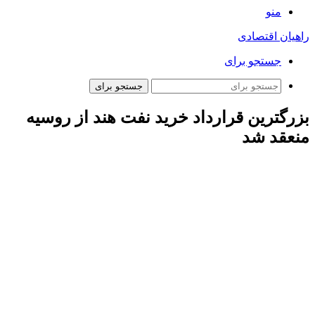
منو
راهیان اقتصادی
جستجو برای
جستجو برای
بزرگترین قرارداد خرید نفت هند از روسیه
منعقد شد
ارتباط فردا: این قرارداد ۱۰ ساله، معادل ۰.۵ درصد از عرضه جهانی
است و حدود ۱۳ میلیارد دلار در سال بر اساس قیمت فعلی نفت،
ارزش دارد و روابط انرژی میان هند و روسیه را که تحت تحریم‌های
شدید غربی قرار دارد، تحکیم می‌کند.
شرکت ریلاینس اعلام کرد با تامین کنندگان بین‌المللی از جمله
روسیه همکاری می‌کند و قراردادها بر اساس شرایط بازار است. این