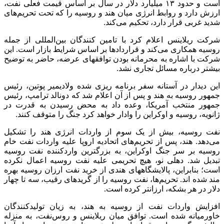
دو منبع آگاه اظهار کردند: ریلاینس و روس‌نفت، قیمت و حجم خرید
را هر سال تحت این توافق بازبینی خواهند کرد تا شرایط بازار نفت
در نظر گرفته شود.
در سال ۲۰۲۴، ریلاینس با روس‌نفت، قراردادی برای خرید سه
میلیون بشکه نفت در ماه داشت. روس‌نفت از طریق واسطه ها،
مرتبا به ریلاینس نفت خام می‌فروشد. قرارداد جدید، حدود نیمی از
صادرات نفت دریابرد روس‌نفت از بنادر روسیه است که عرضه
چندانی برای سایر معامله گران و واسطه ها باقی نمی‌گذارد.
بر اساس گزارش رویترز، شرکت ریلاینس از ژانویه تا اکتبر، به طور
میانگین، روزانه ۴۰۵ هزار بشکه نفت روسیه را وارد کرد که بالاتر از
۳۸۸ هزار و ۵۰۰ بشکه در روز در مدت مشابه سال گذشته بود.
انتهای پیام
منبع:ایسنا
برچسب ها
روسنفت
صادرات نفت روسیه به هند
قيمت نفت
آخرین اخبار
1 هفته پیش