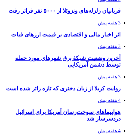
تفکر «تساوی» باعث صعود نکردن تیم ملی شد/
فدراسیون نگاهش را عوض کند
4 هفته پیش
از کجا تجهیزات ترافیکی باکیفیت بخریم؟ راهنمای
انتخاب بهترین فروشنده
4 هفته پیش
ساقط شدن ۴۸۳۰ پهپاد اوکراینی با آتش پدافند
روسیه
4 هفته پیش
افزایش ۳ تا ۴ درجه‌ای دما در ایلام تا اواخر هفته
4 هفته پیش
رکوردزنی عمل پیوند عضو در قلب پایتخت
۱۴۰۵/۰۴/۱۹