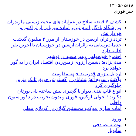
۱۴۰۵/۰۵/۱۸
خبر فوری
کشف ۶ قبضه سلاح در عملیات‌های محیط‌زیستی مازندران
ورزشگاه یادگار امام تبریز آماده میزبانی از تراکتور و
هوادارانش
تردد زائران اربعین در خوزستان از مرز ۲ میلیون گذشت
خدمات‌رسانی به زائران اربعین در خوزستان تا آخرین نفر
ادامه دارد
اجتماع خونخواهی رهبر شهید در نوشهر
مدنی‌زاده: دشمن آرزوی زمین‌زدن اقتصاد ایران را به گور
خواهد برد
اردبیل بازوی قدرتمند جبهه مقاومت
واکنش سریع آتش‌نشانان از گسترش حریق تانکر بنزین
جلوگیری کرد
انواع قاب بندی دیوار با گچبری پیش ساخته پلی یورتان
دکارت؛ تحولی لوکس، فوری و بدون تخریب در دکوراسیون
داخلی
آماده سازی موکب محسنین گیلان در کربلای معلی
ورود
نوشته تصادفی
سایدبار