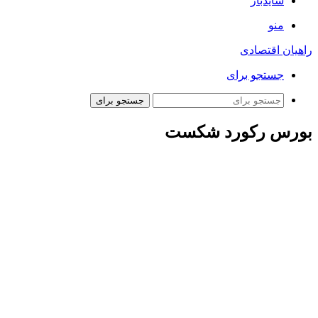
سایدبار
منو
راهیان اقتصادی
جستجو برای
جستجو برای
بورس رکورد شکست
ارتباط فردا: بازار سرمایه در ادامه روند صعودی خود امروز از مرز
۲.۵ میلیون واحد عبور کرد؛ اتفاقی که برای اولین بار رخ داد. روز
چهارشنبه شاخص کل بورس اوراق بهادار تهران ۱۲ هزار و ۴۰۰
واحد رشد کرد و به رقم دو میلیون و ۵۰۱ هزار و ۷۶۰ واحد رسید.
امروز شاخص هم‌وزن نیز ۶۲۳۸ واحد افزایش داشت و در عدد ۸۰۲
هزار و ۳۵۳ واحد ایستاد.
در آخرین روز کاری هفته تعداد سهام مثبت بورس ۲۴۲ عدد و سهام