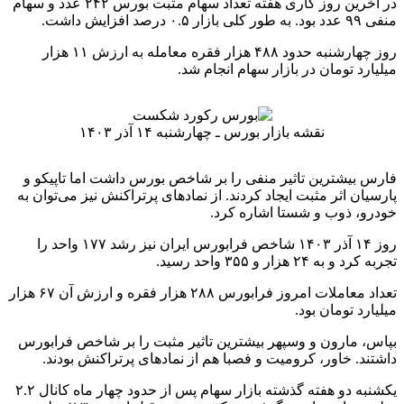
واحد عبور کرد. سه‌شنبه ۶ آذر پس از حدود ۱۹ ماه کانال ۲.۴ میلیون
واحد را پس گرفت و امروز ۱۴ آذر وارد کانال ۲.۵ میلیون واحد شد.
با برگزاری انتخابات ریاست جمهوری آمریکا و پیروزی ترامپ در
روز ۱۶ آبان، اگرچه بازار سهام در ایران منفی شد اما عمده نمادها
در گروه‌های معادن، پتروشیمی، فلزات اساسی و سکه طلا مثبت
شدند. از ابتدای دو هفته قبل نیز بورس روند صعودی به خود گرفته
است. این در حالی است که بازارهای موازی بورس شامل مسکن،
طلا و ارز در ثبات نسبی به سر می‌برند.
دامنه نوسان نیز که از ۲۱ مهرماه از ۱ به ۳ درصد رسیده هم‌چنان در
رقم ۳ درصد باقی مانده است.
برخی کارشناسان معتقدند بازار سرمایه به لحاظ بنیادی شرایط
مطلوبی دارد اما تا کنون متغیرهای سیاسی، کمبود نقدینگی، عدم
اعتماد سهامداران و فعالیت نوسان‌گیری باعث شده تا بازار نتواند
آن‌طور که باید و شاید رشد کند.
انتهای پیام
منبع:ایسنا