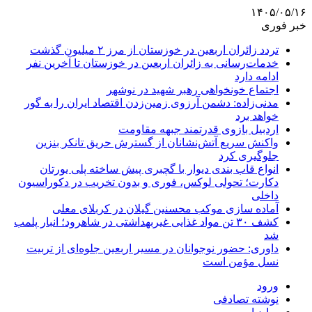
۱۴۰۵/۰۵/۱۶
خبر فوری
تردد زائران اربعین در خوزستان از مرز ۲ میلیون گذشت
خدمات‌رسانی به زائران اربعین در خوزستان تا آخرین نفر
ادامه دارد
اجتماع خونخواهی رهبر شهید در نوشهر
مدنی‌زاده: دشمن آرزوی زمین‌زدن اقتصاد ایران را به گور
خواهد برد
اردبیل بازوی قدرتمند جبهه مقاومت
واکنش سریع آتش‌نشانان از گسترش حریق تانکر بنزین
جلوگیری کرد
انواع قاب بندی دیوار با گچبری پیش ساخته پلی یورتان
دکارت؛ تحولی لوکس، فوری و بدون تخریب در دکوراسیون
داخلی
آماده سازی موکب محسنین گیلان در کربلای معلی
کشف ۳۰ تن مواد غذایی غیربهداشتی در شاهرود؛ انبار پلمب
شد
داوری: حضور نوجوانان در مسیر اربعین جلوه‌ای از تربیت
نسل مؤمن است
ورود
نوشته تصادفی