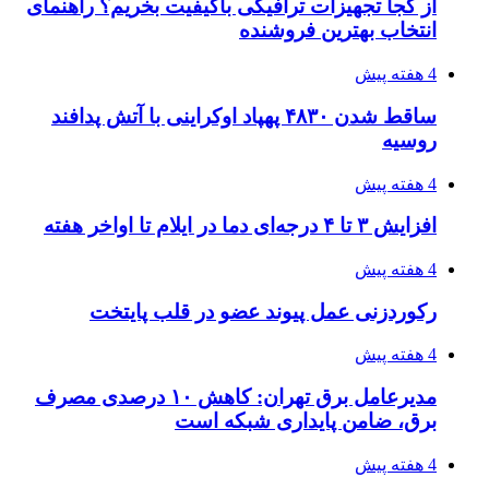
راه اندازی مرغداری؛ محاسبه هزینه، درآمد و سود با
طرح توجیهی
4 هفته پیش
۱۴۲۰؛ راه ارتباطی بیمه شدگان تأمین‌اجتماعی
۱۴۰۵/۰۴/۱۶
احتمال بازگشت نرخ حمل دریایی به قبل از جنگ
طی ۲ تا ۳ ماه آینده
۱۴۰۵/۰۴/۱۵
شکست شاگردان قهرمانی مقابل چین تایپه/ تلاش
برای عنوان یازدهمی
۱۴۰۵/۰۴/۱۵
فروشگاه کتاب DMDBook | خرید کتاب فانتزی،
عاشقانه، دارک رومنس و رمان بدون حذفیات