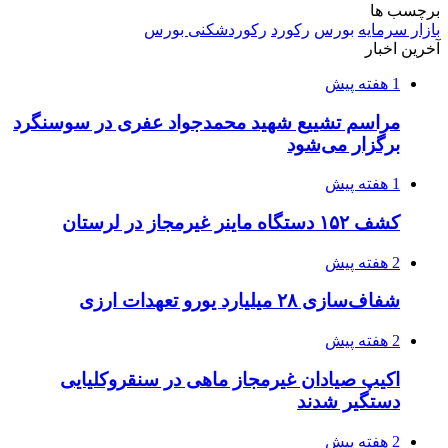
ماجرای پیشگویی صریح پیامبر(ع) درباره شهادت
عمار یاسر و عاقبت قاتلان او
2 هفته پیش
اعزام ۱۷۰ دستگاه ماشین‌آلات شهرداری تهران
برای مراسم اربعین
2 هفته پیش
صفحه اول روزنامه‌های کرمانشاه چهارشنبه سی و
یکم تیر ماه
2 هفته پیش
کشف حدود ۳۰۰ کیلوگرم موادمخدر و ۶ قبضه سلاح
در سیستان و بلوچستان
3 هفته پیش
زلزله ۵.۷ ریشتری بار دیگر حوالی کوزران