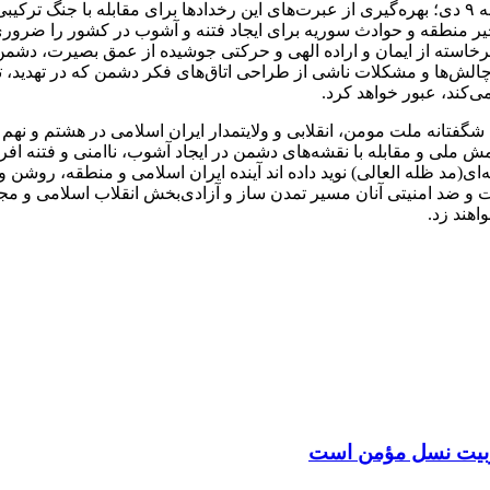
در ادامه این بیانیه با تاکید بر ضرورت درس آموزی از فتنه ۸۸ و حماسه ۹ دی؛ بهره‌گیری از عبرت‌های ا
یر منطقه و حوادث سوریه برای ایجاد فتنه و آشوب در کشور را ضروری ق
ید ملت ایران حماسه تاریخی ۹ دی ۸۸ که خیزشی برخاسته از ایمان و اراده الهی و حرکتی جوشیده
الش‌ها و مشکلات ناشی از طراحی اتاق‌های فکر دشمن که در تهدید، ت
‌کند، عبور خواهد کرد.
 ملی و مقابله با نقشه‌های دشمن در ایجاد آشوب، ناامنی و فتنه اف
ی(مد ظله العالی) نوید داده اند آینده ایران اسلامی و منطقه، روشن
ت و ضد امنیتی آنان مسیر تمدن ساز و آزادی‌بخش انقلاب اسلامی و مج
اهند زد.
 تربیت نسل مؤمن است