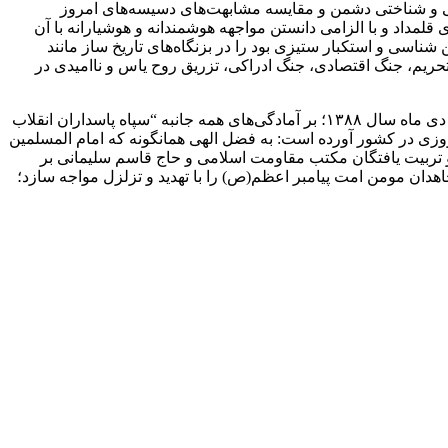
ین رخدادها برای مقابله با جنگ ترکیبی و شناختی دشمن و مقایسه مشابهت‌های دسیسه‌های امروز
لمداد و با الزامی دانستن مواجهه هوشمندانه و هوشیارانه با آن
 از عمق بصیرت، دشمن شناسی و استکبار ستیزی بود را در بزنگاه‌های تاریخ ساز مانند
حریم، جنگ اقتصادی، جنگ ادراکی، تزریق روح یاس و ناامیدی در
این بیانیه در پایان با تکریم “دهه بصیرت” و گرامیداشت حماسه سازی شگفتانه ملت مومن، انقلابی و ولایتمدار ایران اسلامی در هشتم و نهم دی ماه سال ۱۳۸۸؛ بر آمادگی‌های همه جانبه “سپاه پاسداران انقلاب
روزی در کشور آورده است: به فضل الهی همانگونه که امام المسلمین
 و تربیت یافتگان مکتب مقاومت اسلامی و حاج قاسم سلیمانی بر
اهدان مومن امت پیامبر اعظم(ص) را با تهدید و تزلزل مواجه سازد؛