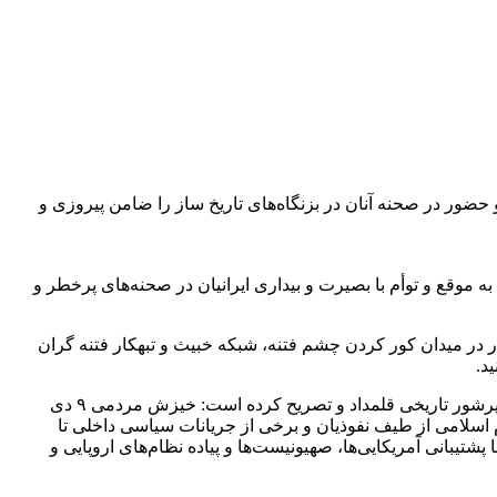
 گرامیداشت سالروز حماسه ۹ دی؛ بصیرت و هوشمندی ملت ایران و حضور در صحنه آنان در بزنگاه‌های تاریخ ساز را ضامن پیروزی و
موقع و توأم با بصیرت و بیداری ایرانیان در صحنه‌های پرخطر و
ی، ملی و ماندگار در میدان کور کردن چشم فتنه، شبکه خبیث و تبهکار فتنه گران
د.
این بیانیه حماسه ۹ دی را پاسخ محکم قاطع و تمام کننده ملت ایران به فتنه ۸۸ و توطئه ایستادگی برابر رای مردم در یک انتخابات بی‌نظیر و پرشور تاریخی قلمداد و تصریح کرده است: خیزش مردمی ۹ دی
ام اسلامی از طیف نفوذیان و برخی از جریانات سیاسی داخلی تا
تیبانی آمریکایی‌ها، صهیونیست‌ها و پیاده نظام‌های اروپایی و