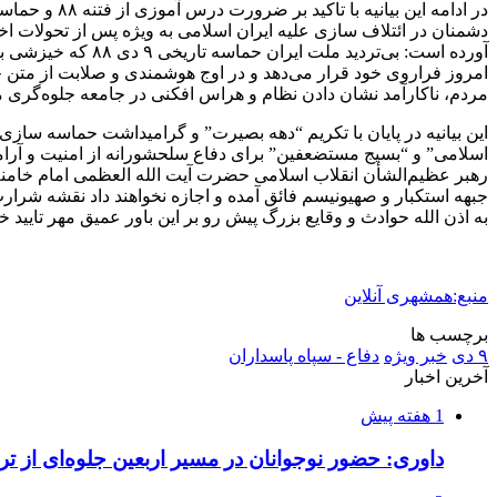
دشمنان در ائتلاف سازی علیه ایران اسلامی به ویژه پس از تحولات اخ
آورده است: بی‌ترد
امروز فراروی خود قرار می‌دهد و در اوج هوشمندی و صلابت از متن چ
مردم، ناکارآمد نشان دادن نظام و هراس افکنی در جامعه جلوه‌گری می
اسلامی” و “بسیج مستضعفین” برای دفاع سلحشورانه از امنیت و آرامش
رهبر عظیم‌الشأن انقلاب اسلامی حضرت آیت الله العظمی امام خامنه‌ا
جبهه استکبار و صهیونیسم فائق آمده و اجازه نخواهند داد نقشه شرار
به اذن الله حوادث و وقایع بزرگ پیش رو بر این باور عمیق مهر تایید خو
منبع:همشهری آنلاین
برچسب ها
۹ دی
خبر ویژه
دفاع - سپاه پاسداران
آخرین اخبار
1 هفته پیش
داوری: حضور نوجوانان در مسیر اربعین جلوه‌ای از