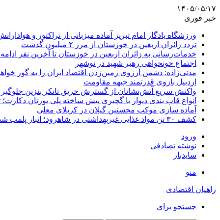
۱۴۰۵/۰۵/۱۷
خبر فوری
ورزشگاه یادگار امام تبریز آماده میزبانی از تراکتور و هوادارانش
تردد زائران اربعین در خوزستان از مرز ۲ میلیون گذشت
خدمات‌رسانی به زائران اربعین در خوزستان تا آخرین نفر ادامه 
اجتماع خونخواهی رهبر شهید در نوشهر
مدنی‌زاده: دشمن آرزوی زمین‌زدن اقتصاد ایران را به گور خواهد
اردبیل بازوی قدرتمند جبهه مقاومت
واکنش سریع آتش‌نشانان از گسترش حریق تانکر بنزین جلوگیر
انواع قاب بندی دیوار با گچبری پیش ساخته پلی یورتان دکارت
آماده سازی موکب محسنین گیلان در کربلای معلی
کشف ۳۰ تن مواد غذایی غیربهداشتی در شاهرود؛ انبار پلمب شد
ورود
نوشته تصادفی
سایدبار
منو
راهیان اقتصادی
جستجو برای