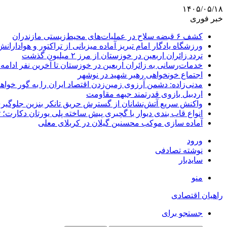
۱۴۰۵/۰۵/۱۸
خبر فوری
کشف ۶ قبضه سلاح در عملیات‌های محیط‌زیستی مازندران
ورزشگاه یادگار امام تبریز آماده میزبانی از تراکتور و هوادارانش
تردد زائران اربعین در خوزستان از مرز ۲ میلیون گذشت
خدمات‌رسانی به زائران اربعین در خوزستان تا آخرین نفر ادامه 
اجتماع خونخواهی رهبر شهید در نوشهر
مدنی‌زاده: دشمن آرزوی زمین‌زدن اقتصاد ایران را به گور خواهد
اردبیل بازوی قدرتمند جبهه مقاومت
واکنش سریع آتش‌نشانان از گسترش حریق تانکر بنزین جلوگیر
انواع قاب بندی دیوار با گچبری پیش ساخته پلی یورتان دکارت
آماده سازی موکب محسنین گیلان در کربلای معلی
ورود
نوشته تصادفی
سایدبار
منو
راهیان اقتصادی
جستجو برای