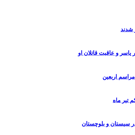
 شدند
یاسر و عاقبت قاتلان او
 تیر ماه