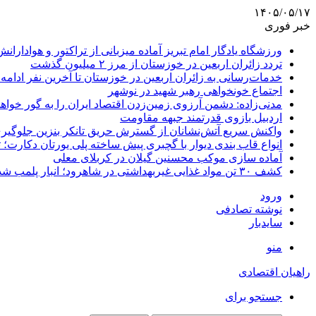
۱۴۰۵/۰۵/۱۷
خبر فوری
ورزشگاه یادگار امام تبریز آماده میزبانی از تراکتور و هوادارانش
تردد زائران اربعین در خوزستان از مرز ۲ میلیون گذشت
خدمات‌رسانی به زائران اربعین در خوزستان تا آخرین نفر ادامه 
اجتماع خونخواهی رهبر شهید در نوشهر
مدنی‌زاده: دشمن آرزوی زمین‌زدن اقتصاد ایران را به گور خواهد
اردبیل بازوی قدرتمند جبهه مقاومت
واکنش سریع آتش‌نشانان از گسترش حریق تانکر بنزین جلوگیر
انواع قاب بندی دیوار با گچبری پیش ساخته پلی یورتان دکارت
آماده سازی موکب محسنین گیلان در کربلای معلی
کشف ۳۰ تن مواد غذایی غیربهداشتی در شاهرود؛ انبار پلمب شد
ورود
نوشته تصادفی
سایدبار
منو
راهیان اقتصادی
جستجو برای