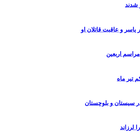
 شدند
یاسر و عاقبت قاتلان او
 تیر ماه