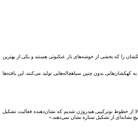
ش همشهری آنلاین به نقل از اسپیس، این تیم با استفاده از دوربین مادون قرمز نزدیک (NIRCam) تلسکوپ فضایی جیمز وب، 19کهکشان را که بخشی از خوشه‌های تار عنکبوتی هستند و یکی از بهترین
کهکشان‌هایی بدون چنین سیاهچاله‌هایی تولید می‌کنند. این یافته‌ها
بالا از خطوط نوترکیبی هیدروژن شدیم که نشان‌دهنده فعالیت تشکیل
چ نشانه‌ای از تشکیل ستاره نشان نمی‌دهند.»