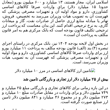
«صنایع و تجهیزات برق و الکترونیک» معادل سه میلیارد و ۳۴۶
میلیون دلار، «منسوجات و پوشاک» معادل یک میلیارد و ۳۳۲ میلیون
دلار صورت گرفته است.
این گروه‌های صنایع همچنین به ترتیب دو میلیارد و ۴۲۳ میلیون دلار،
یک میلیارد و ۸۶۵ میلیون دلار، دو میلیارد و ۰۱۱ میلیون دلار،
۸۴۳ میلیون دلار، ۳۲۵ میلیون دلار،
۶۶ میلیون دلار ارز توافقی یا
واردات در مقابل صادرات تا پایان روز ۷ آذر ماه
سال جاری دریافت
کرده‌اند. همچنین تا تاریخ هفتم آذر ماه، سایر صنایع ۹ میلیارد و ۶۶۱
میلیون دلار ارز نیمایی و دو میلیارد و ۷۴۰ میلیون دلار ارز توافقی یا
واردات در مقابل صادرات دریافت کرده‌اند.
نرخ امروز ارز در مرکز مبادله چه قدر است؟
گفتنی است، در روز چهارشنبه ۷ آذر ماه ۱۴۰۳ در تالار اسکناس ارز
مرکز مبادله ایران، دلار با نرخ ۵۳ هزار و ۲۰۴ تومان، یورو با نرخ ۵۵
هزار و ۷۵۸ تومان و درهم با نرخ ۱۴ هزار و ۴۸۷ تومان مورد مبادله
قرار گرفت. هم‌چنین تالار حواله ارز، شاهد مبادله دلار با نرخ ۵۱
هزار و ۷۵۵ تومان، مبادله یورو با نرخ ۵۴ هزار و ۲۳۹ تومان و مبادله
درهم با نرخ ۱۴ هزار و ۰۹۲ تومان بود.
انتهای پیام