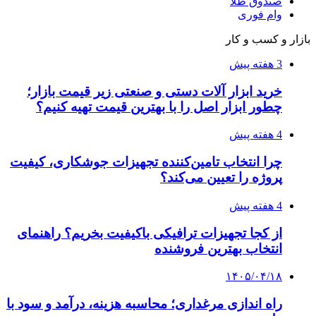
فروشگاه کتاب DMDBook | خرید کتاب فانتزی،
عاشقانه، دارک رومنس و رمان بدون حذفیات
۱۴۰۵/۰۴/۱۴
راهنمای جامع خرید تجهیزات اندازه گیری؛ چطور
دقیق‌ترین ابزارها را آنلاین بخریم؟
۱۴۰۵/۰۴/۰۹
آربی نوا؛ راهکار هوشمند برای شناسایی
فرصت‌های آربیتراژ ارز دیجیتال
۱۴۰۵/۰۴/۰۶
بروکر لایت فایننس (LiteFinance) چیست و چرا
محبوب شده است؟
۱۴۰۵/۰۳/۳۱
از کجا بفهمیم کانال‌های هوا نشتی دارند؟ ۸ نشانه
که نباید نادیده بگیرید