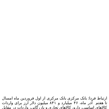
۲۷۳میلیون دلار
تامین ارز صورت گرفته است.
بانک مرکزی برای واردات کالاهای اساسی و کشاورزی شامل گندم،
دانه‌های روغنی و نهاده‌های دامی ۷ میلیارد و ۷۸۴ میلیون دلار و برای
دارو، مواد اولیه دارویی و تجهیزات پزشکی ۲ میلیارد و ۰۵۴ میلیون
دلار ارز تأمین کرده است. شایان ذکر است بانک مرکزی در مجموع
۹ میلیارد و ۸۳۸ میلیون دلار برای کالاهای اساسی و کشاورزی و
دارو و تجهیزات پزشکی را با نرخ ۲۸۵۰۰ تومان و با هدف حمایت از
مصرف‌کنندگان و دسترسی اقشار جامعه به کالاهای ضروری با
قیمت ارزانتر تأمین کرده است.
گفتنی است؛
«
تخصیص و تامین ارز کالاهای اساسی با نرخ ترجیحی
الزام قانونی است (قانون بودجه) که بانک مرکزی مکلف به اجرای
این بند قانونی است. مطابق تبصره (۴) بند (الف) قانون بودجه
سال۱۴۰۳، «دولت و دستگاه‌های موضوع ماده (۵) قانون مدیریت
خدمات کشوری مصوب ۱۳۸۶/۰۷/۰۸ از جمله بانک مرکزی جمهوری
اسلامی ایران، مجاز هستند، ۱۳ میلیارد و ۶۰۰ میلیون یورو (معادل
حدودا ۱۵ میلیارد دلار) برای واردات صرفا کالاهای اساسی
کشاورزی، دارو و مواد اولیه آن و تجهیزات مصرفی پزشکی که
فهرست آن به تصویب هیات وزیران می‌رسد به تخصیص، فروش،