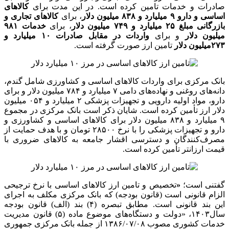
تهاتر یا مبادله منابع ارزی حاصل از صادرات نفت، گاز و میعانات
گازی، به نرخ ترجیحی اقدام کنند. این بدان معناست که پرداخت ارز
ترجیحی تکلیف قانون بودجه است که بانک مرکزی هم به امر قانون
مکلف به پرداخت آن است.
»
در بخش اول لایحه بودجه ۱۴۰۴ نیز، بانک مرکزی در راستای اجرای
تبصره (۴) بند (الف) قانون بودجه مکلف به پرداخت ۱۱ میلیارد یورو
ارز برای واردات صرفا کالاهای اساسی کشاورزی، دارو و مواد اولیه
آن و تجهیزات مصرفی پزشکی که فهرست آن به تصویب هیات
وزیران می‌رسد، است.
بیش از ۲۵ میلیارد دلار ارز تجاری و بازرگانی تامین شد
در این بازه زمانی برای کالاهای تجاری و بازرگانی مبلغ ۲۵ میلیارد و
۷۴۹ میلیون دلار و برای واردات در مقابل صادرات مبلغ ۱۰ میلیارد و
۲۷۳ میلیون دلار و در مجموع ۴۶ میلیارد و ۸۴۱ میلیون دلار تامین
ارز صنایع صورت گرفته است.
تامین ارز نیمایی برای «صنایع حمل و نقل و خودرو» معادل چهار
میلیارد و ۰۶۱ میلیون دلار، «ماشین آلات و تجهیزات تولید» معادل دو
میلیارد و ۴۸۸ میلیون دلار، «صنایع معدنی» یک میلیارد و ۹۷۵ میلیون
دلار، «صنایع شیمیایی و پلیمری» دو میلیارد و ۸۸۶ میلیون دلار،