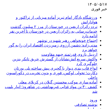
۱۴۰۵/۰۵/۱۷
خبر فوری
ورزشگاه یادگار امام تبریز آماده میزبانی از تراکتور و
هوادارانش
تردد زائران اربعین در خوزستان از مرز ۲ میلیون گذشت
خدمات‌رسانی به زائران اربعین در خوزستان تا آخرین نفر
ادامه دارد
اجتماع خونخواهی رهبر شهید در نوشهر
مدنی‌زاده: دشمن آرزوی زمین‌زدن اقتصاد ایران را به گور
خواهد برد
اردبیل بازوی قدرتمند جبهه مقاومت
واکنش سریع آتش‌نشانان از گسترش حریق تانکر بنزین
جلوگیری کرد
انواع قاب بندی دیوار با گچبری پیش ساخته پلی یورتان
دکارت؛ تحولی لوکس، فوری و بدون تخریب در دکوراسیون
داخلی
آماده سازی موکب محسنین گیلان در کربلای معلی
کشف ۳۰ تن مواد غذایی غیربهداشتی در شاهرود؛ انبار پلمب
شد
ورود
نوشته تصادفی