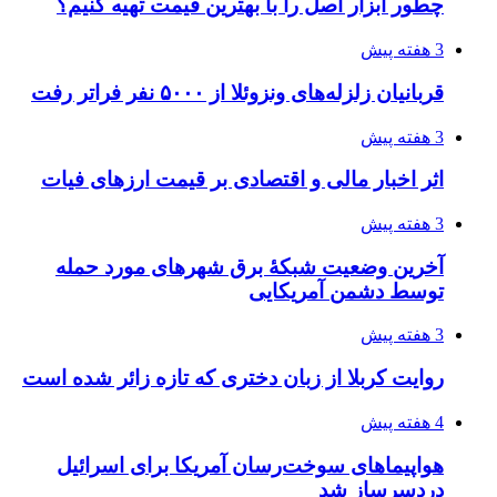
پروژه را تعیین می‌کند؟
4 هفته پیش
تفکر «تساوی» باعث صعود نکردن تیم ملی شد/
فدراسیون نگاهش را عوض کند
4 هفته پیش
از کجا تجهیزات ترافیکی باکیفیت بخریم؟ راهنمای
انتخاب بهترین فروشنده
4 هفته پیش
ساقط شدن ۴۸۳۰ پهپاد اوکراینی با آتش پدافند
روسیه
4 هفته پیش
افزایش ۳ تا ۴ درجه‌ای دما در ایلام تا اواخر هفته
4 هفته پیش