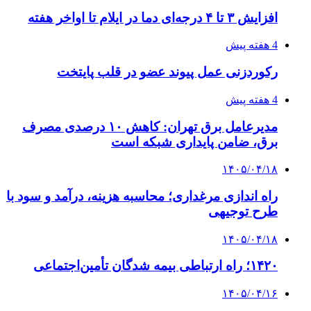
شکست شاگردان قهرمانی مقابل چین تایپه/ تلاش
برای عنوان یازدهمی
۱۴۰۵/۰۴/۱۵
فروشگاه کتاب DMDBook | خرید کتاب فانتزی،
عاشقانه، دارک رومنس و رمان بدون حذفیات
۱۴۰۵/۰۴/۱۴
راهنمای جامع خرید تجهیزات اندازه گیری؛ چطور
دقیق‌ترین ابزارها را آنلاین بخریم؟
پیوندها
خرید بهترین قهوه | خرید قهوه | قهوه گرنیکا کافی
صندوق طلا
صندوق طلا
وام فوری
بازار و کسب و کار