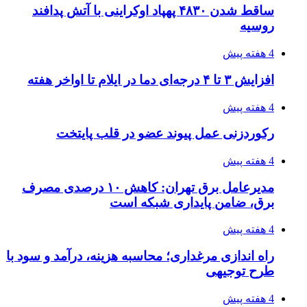
ساقط شدن ۴۸۳۰ پهپاد اوکراینی با آتش پدافند
روسیه
4 هفته پیش
افزایش ۳ تا ۴ درجه‌ای دما در ایلام تا اواخر هفته
4 هفته پیش
رکوردزنی عمل پیوند عضو در قلب پایتخت
4 هفته پیش
مدیرعامل برق تهران: کاهش ۱۰ درصدی مصرف
برق، ضامن پایداری شبکه است
4 هفته پیش
راه اندازی مرغداری؛ محاسبه هزینه، درآمد و سود با
طرح توجیهی
4 هفته پیش