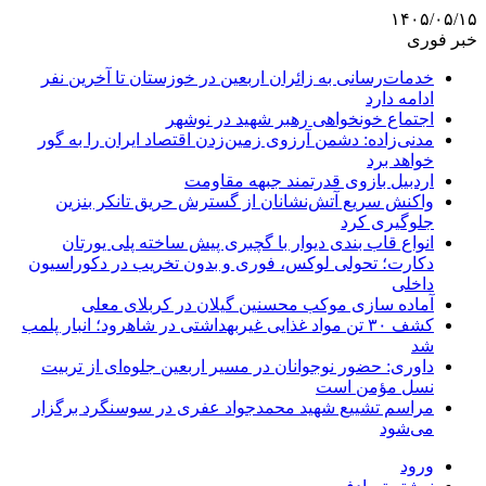
۱۴۰۵/۰۵/۱۵
خبر فوری
خدمات‌رسانی به زائران اربعین در خوزستان تا آخرین نفر
ادامه دارد
اجتماع خونخواهی رهبر شهید در نوشهر
مدنی‌زاده: دشمن آرزوی زمین‌زدن اقتصاد ایران را به گور
خواهد برد
اردبیل بازوی قدرتمند جبهه مقاومت
واکنش سریع آتش‌نشانان از گسترش حریق تانکر بنزین
جلوگیری کرد
انواع قاب بندی دیوار با گچبری پیش ساخته پلی یورتان
دکارت؛ تحولی لوکس، فوری و بدون تخریب در دکوراسیون
داخلی
آماده سازی موکب محسنین گیلان در کربلای معلی
کشف ۳۰ تن مواد غذایی غیربهداشتی در شاهرود؛ انبار پلمب
شد
داوری: حضور نوجوانان در مسیر اربعین جلوه‌ای از تربیت
نسل مؤمن است
مراسم تشییع شهید محمدجواد عفری در سوسنگرد برگزار
می‌شود
ورود