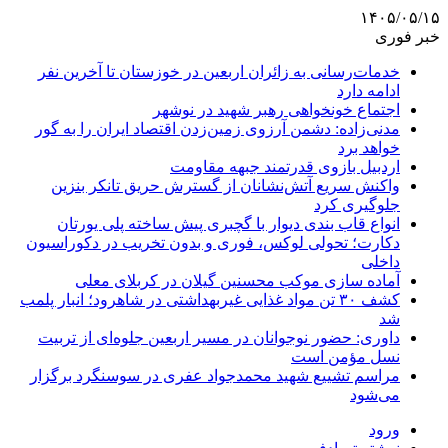
۱۴۰۵/۰۵/۱۵
خبر فوری
خدمات‌رسانی به زائران اربعین در خوزستان تا آخرین نفر
ادامه دارد
اجتماع خونخواهی رهبر شهید در نوشهر
مدنی‌زاده: دشمن آرزوی زمین‌زدن اقتصاد ایران را به گور
خواهد برد
اردبیل بازوی قدرتمند جبهه مقاومت
واکنش سریع آتش‌نشانان از گسترش حریق تانکر بنزین
جلوگیری کرد
انواع قاب بندی دیوار با گچبری پیش ساخته پلی یورتان
دکارت؛ تحولی لوکس، فوری و بدون تخریب در دکوراسیون
داخلی
آماده سازی موکب محسنین گیلان در کربلای معلی
کشف ۳۰ تن مواد غذایی غیربهداشتی در شاهرود؛ انبار پلمب
شد
داوری: حضور نوجوانان در مسیر اربعین جلوه‌ای از تربیت
نسل مؤمن است
مراسم تشییع شهید محمدجواد عفری در سوسنگرد برگزار
می‌شود
ورود